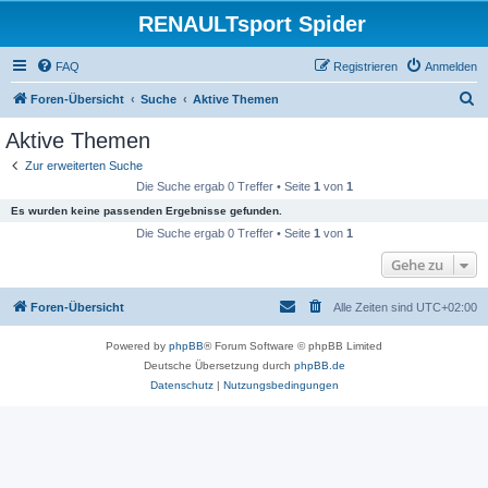
RENAULTsport Spider
FAQ
Registrieren
Anmelden
S
Foren-Übersicht
Suche
Aktive Themen
u
Aktive Themen
c
Zur erweiterten Suche
h
Die Suche ergab 0 Treffer • Seite
1
von
1
e
Es wurden keine passenden Ergebnisse gefunden.
Die Suche ergab 0 Treffer • Seite
1
von
1
Gehe zu
Foren-Übersicht
Alle Zeiten sind
UTC+02:00
Powered by
phpBB
® Forum Software © phpBB Limited
Deutsche Übersetzung durch
phpBB.de
Datenschutz
|
Nutzungsbedingungen