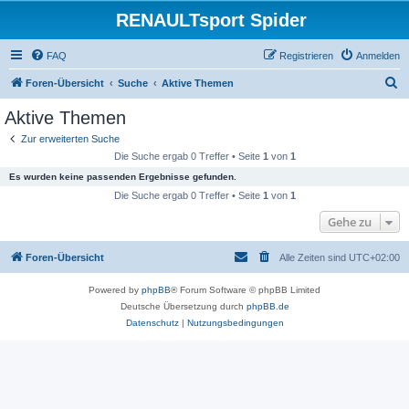
RENAULTsport Spider
FAQ
Registrieren
Anmelden
S
Foren-Übersicht
Suche
Aktive Themen
u
Aktive Themen
c
Zur erweiterten Suche
h
Die Suche ergab 0 Treffer • Seite
1
von
1
e
Es wurden keine passenden Ergebnisse gefunden.
Die Suche ergab 0 Treffer • Seite
1
von
1
Gehe zu
Foren-Übersicht
Alle Zeiten sind
UTC+02:00
Powered by
phpBB
® Forum Software © phpBB Limited
Deutsche Übersetzung durch
phpBB.de
Datenschutz
|
Nutzungsbedingungen