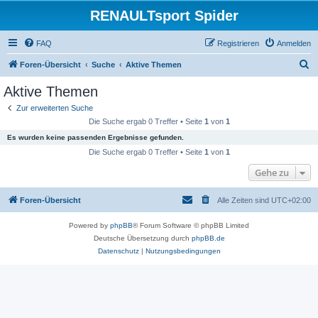
RENAULTsport Spider
FAQ
Registrieren
Anmelden
S
Foren-Übersicht
Suche
Aktive Themen
u
Aktive Themen
c
Zur erweiterten Suche
h
Die Suche ergab 0 Treffer • Seite
1
von
1
e
Es wurden keine passenden Ergebnisse gefunden.
Die Suche ergab 0 Treffer • Seite
1
von
1
Gehe zu
Foren-Übersicht
Alle Zeiten sind
UTC+02:00
Powered by
phpBB
® Forum Software © phpBB Limited
Deutsche Übersetzung durch
phpBB.de
Datenschutz
|
Nutzungsbedingungen