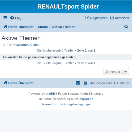
RENAULTsport Spider
FAQ
Registrieren
Anmelden
S
Foren-Übersicht
Suche
Aktive Themen
u
Aktive Themen
c
Zur erweiterten Suche
h
Die Suche ergab 0 Treffer • Seite
1
von
1
e
Es wurden keine passenden Ergebnisse gefunden.
Die Suche ergab 0 Treffer • Seite
1
von
1
Gehe zu
Foren-Übersicht
Alle Zeiten sind
UTC+02:00
Powered by
phpBB
® Forum Software © phpBB Limited
Deutsche Übersetzung durch
phpBB.de
Datenschutz
|
Nutzungsbedingungen