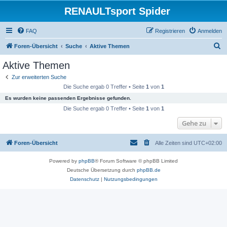
RENAULTsport Spider
FAQ
Registrieren
Anmelden
S
Foren-Übersicht
Suche
Aktive Themen
u
Aktive Themen
c
Zur erweiterten Suche
h
Die Suche ergab 0 Treffer • Seite
1
von
1
e
Es wurden keine passenden Ergebnisse gefunden.
Die Suche ergab 0 Treffer • Seite
1
von
1
Gehe zu
Foren-Übersicht
Alle Zeiten sind
UTC+02:00
Powered by
phpBB
® Forum Software © phpBB Limited
Deutsche Übersetzung durch
phpBB.de
Datenschutz
|
Nutzungsbedingungen