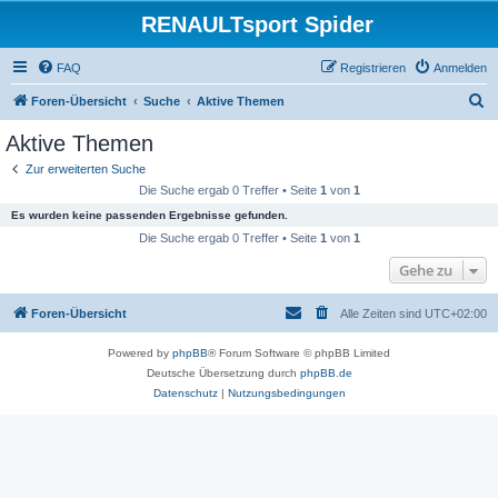
RENAULTsport Spider
FAQ
Registrieren
Anmelden
S
Foren-Übersicht
Suche
Aktive Themen
u
Aktive Themen
c
Zur erweiterten Suche
h
Die Suche ergab 0 Treffer • Seite
1
von
1
e
Es wurden keine passenden Ergebnisse gefunden.
Die Suche ergab 0 Treffer • Seite
1
von
1
Gehe zu
Foren-Übersicht
Alle Zeiten sind
UTC+02:00
Powered by
phpBB
® Forum Software © phpBB Limited
Deutsche Übersetzung durch
phpBB.de
Datenschutz
|
Nutzungsbedingungen