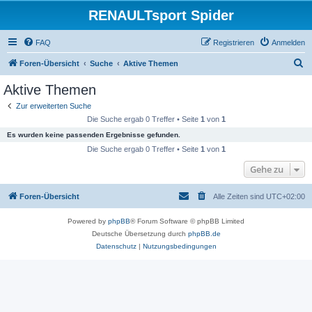
RENAULTsport Spider
FAQ
Registrieren
Anmelden
S
Foren-Übersicht
Suche
Aktive Themen
u
Aktive Themen
c
Zur erweiterten Suche
h
Die Suche ergab 0 Treffer • Seite
1
von
1
e
Es wurden keine passenden Ergebnisse gefunden.
Die Suche ergab 0 Treffer • Seite
1
von
1
Gehe zu
Foren-Übersicht
Alle Zeiten sind
UTC+02:00
Powered by
phpBB
® Forum Software © phpBB Limited
Deutsche Übersetzung durch
phpBB.de
Datenschutz
|
Nutzungsbedingungen