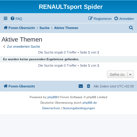
RENAULTsport Spider
FAQ
Registrieren
Anmelden
S
Foren-Übersicht
Suche
Aktive Themen
u
Aktive Themen
c
Zur erweiterten Suche
h
Die Suche ergab 0 Treffer • Seite
1
von
1
e
Es wurden keine passenden Ergebnisse gefunden.
Die Suche ergab 0 Treffer • Seite
1
von
1
Gehe zu
Foren-Übersicht
Alle Zeiten sind
UTC+02:00
Powered by
phpBB
® Forum Software © phpBB Limited
Deutsche Übersetzung durch
phpBB.de
Datenschutz
|
Nutzungsbedingungen