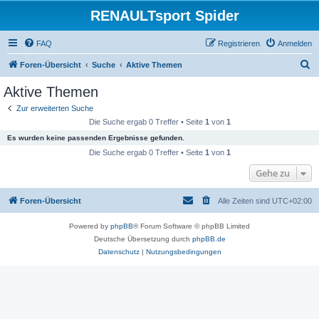
RENAULTsport Spider
FAQ
Registrieren
Anmelden
S
Foren-Übersicht
Suche
Aktive Themen
u
Aktive Themen
c
Zur erweiterten Suche
h
Die Suche ergab 0 Treffer • Seite
1
von
1
e
Es wurden keine passenden Ergebnisse gefunden.
Die Suche ergab 0 Treffer • Seite
1
von
1
Gehe zu
Foren-Übersicht
Alle Zeiten sind
UTC+02:00
Powered by
phpBB
® Forum Software © phpBB Limited
Deutsche Übersetzung durch
phpBB.de
Datenschutz
|
Nutzungsbedingungen