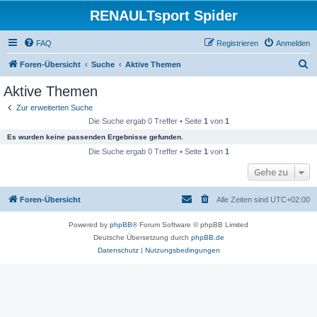
RENAULTsport Spider
FAQ
Registrieren
Anmelden
S
Foren-Übersicht
Suche
Aktive Themen
u
Aktive Themen
c
Zur erweiterten Suche
h
Die Suche ergab 0 Treffer • Seite
1
von
1
e
Es wurden keine passenden Ergebnisse gefunden.
Die Suche ergab 0 Treffer • Seite
1
von
1
Gehe zu
Foren-Übersicht
Alle Zeiten sind
UTC+02:00
Powered by
phpBB
® Forum Software © phpBB Limited
Deutsche Übersetzung durch
phpBB.de
Datenschutz
|
Nutzungsbedingungen