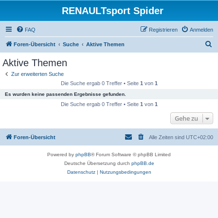
RENAULTsport Spider
FAQ
Registrieren
Anmelden
S
Foren-Übersicht
Suche
Aktive Themen
u
Aktive Themen
c
Zur erweiterten Suche
h
Die Suche ergab 0 Treffer • Seite
1
von
1
e
Es wurden keine passenden Ergebnisse gefunden.
Die Suche ergab 0 Treffer • Seite
1
von
1
Gehe zu
Foren-Übersicht
Alle Zeiten sind
UTC+02:00
Powered by
phpBB
® Forum Software © phpBB Limited
Deutsche Übersetzung durch
phpBB.de
Datenschutz
|
Nutzungsbedingungen