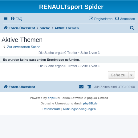
RENAULTsport Spider
FAQ
Registrieren
Anmelden
S
Foren-Übersicht
Suche
Aktive Themen
u
Aktive Themen
c
Zur erweiterten Suche
h
Die Suche ergab 0 Treffer • Seite
1
von
1
e
Es wurden keine passenden Ergebnisse gefunden.
Die Suche ergab 0 Treffer • Seite
1
von
1
Gehe zu
Foren-Übersicht
Alle Zeiten sind
UTC+02:00
Powered by
phpBB
® Forum Software © phpBB Limited
Deutsche Übersetzung durch
phpBB.de
Datenschutz
|
Nutzungsbedingungen