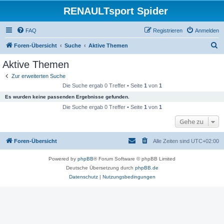
RENAULTsport Spider
FAQ
Registrieren
Anmelden
S
Foren-Übersicht
Suche
Aktive Themen
u
Aktive Themen
c
Zur erweiterten Suche
h
Die Suche ergab 0 Treffer • Seite
1
von
1
e
Es wurden keine passenden Ergebnisse gefunden.
Die Suche ergab 0 Treffer • Seite
1
von
1
Gehe zu
Foren-Übersicht
Alle Zeiten sind
UTC+02:00
Powered by
phpBB
® Forum Software © phpBB Limited
Deutsche Übersetzung durch
phpBB.de
Datenschutz
|
Nutzungsbedingungen