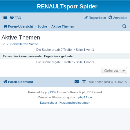
RENAULTsport Spider
FAQ
Registrieren
Anmelden
S
Foren-Übersicht
Suche
Aktive Themen
u
Aktive Themen
c
Zur erweiterten Suche
h
Die Suche ergab 0 Treffer • Seite
1
von
1
e
Es wurden keine passenden Ergebnisse gefunden.
Die Suche ergab 0 Treffer • Seite
1
von
1
Gehe zu
Foren-Übersicht
Alle Zeiten sind
UTC+02:00
Powered by
phpBB
® Forum Software © phpBB Limited
Deutsche Übersetzung durch
phpBB.de
Datenschutz
|
Nutzungsbedingungen