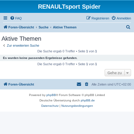
RENAULTsport Spider
FAQ
Registrieren
Anmelden
S
Foren-Übersicht
Suche
Aktive Themen
u
Aktive Themen
c
Zur erweiterten Suche
h
Die Suche ergab 0 Treffer • Seite
1
von
1
e
Es wurden keine passenden Ergebnisse gefunden.
Die Suche ergab 0 Treffer • Seite
1
von
1
Gehe zu
Foren-Übersicht
Alle Zeiten sind
UTC+02:00
Powered by
phpBB
® Forum Software © phpBB Limited
Deutsche Übersetzung durch
phpBB.de
Datenschutz
|
Nutzungsbedingungen