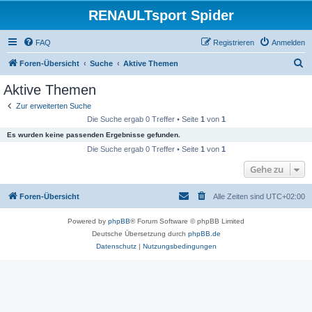
RENAULTsport Spider
FAQ
Registrieren
Anmelden
S
Foren-Übersicht
Suche
Aktive Themen
u
Aktive Themen
c
Zur erweiterten Suche
h
Die Suche ergab 0 Treffer • Seite
1
von
1
e
Es wurden keine passenden Ergebnisse gefunden.
Die Suche ergab 0 Treffer • Seite
1
von
1
Gehe zu
Foren-Übersicht
Alle Zeiten sind
UTC+02:00
Powered by
phpBB
® Forum Software © phpBB Limited
Deutsche Übersetzung durch
phpBB.de
Datenschutz
|
Nutzungsbedingungen