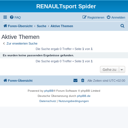
RENAULTsport Spider
FAQ
Registrieren
Anmelden
S
Foren-Übersicht
Suche
Aktive Themen
u
Aktive Themen
c
Zur erweiterten Suche
h
Die Suche ergab 0 Treffer • Seite
1
von
1
e
Es wurden keine passenden Ergebnisse gefunden.
Die Suche ergab 0 Treffer • Seite
1
von
1
Gehe zu
Foren-Übersicht
Alle Zeiten sind
UTC+02:00
Powered by
phpBB
® Forum Software © phpBB Limited
Deutsche Übersetzung durch
phpBB.de
Datenschutz
|
Nutzungsbedingungen