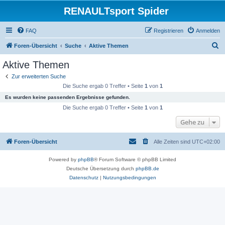
RENAULTsport Spider
FAQ
Registrieren
Anmelden
S
Foren-Übersicht
Suche
Aktive Themen
u
Aktive Themen
c
Zur erweiterten Suche
h
Die Suche ergab 0 Treffer • Seite
1
von
1
e
Es wurden keine passenden Ergebnisse gefunden.
Die Suche ergab 0 Treffer • Seite
1
von
1
Gehe zu
Foren-Übersicht
Alle Zeiten sind
UTC+02:00
Powered by
phpBB
® Forum Software © phpBB Limited
Deutsche Übersetzung durch
phpBB.de
Datenschutz
|
Nutzungsbedingungen