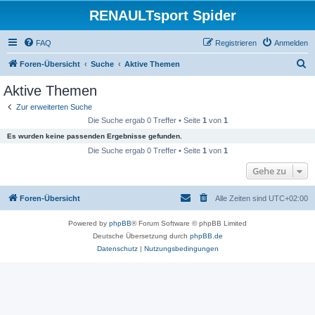
RENAULTsport Spider
FAQ
Registrieren
Anmelden
S
Foren-Übersicht
Suche
Aktive Themen
u
Aktive Themen
c
Zur erweiterten Suche
h
Die Suche ergab 0 Treffer • Seite
1
von
1
e
Es wurden keine passenden Ergebnisse gefunden.
Die Suche ergab 0 Treffer • Seite
1
von
1
Gehe zu
Foren-Übersicht
Alle Zeiten sind
UTC+02:00
Powered by
phpBB
® Forum Software © phpBB Limited
Deutsche Übersetzung durch
phpBB.de
Datenschutz
|
Nutzungsbedingungen