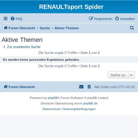
RENAULTsport Spider
FAQ
Registrieren
Anmelden
S
Foren-Übersicht
Suche
Aktive Themen
u
Aktive Themen
c
Zur erweiterten Suche
h
Die Suche ergab 0 Treffer • Seite
1
von
1
e
Es wurden keine passenden Ergebnisse gefunden.
Die Suche ergab 0 Treffer • Seite
1
von
1
Gehe zu
Foren-Übersicht
Alle Zeiten sind
UTC+02:00
Powered by
phpBB
® Forum Software © phpBB Limited
Deutsche Übersetzung durch
phpBB.de
Datenschutz
|
Nutzungsbedingungen