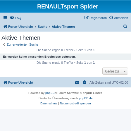
RENAULTsport Spider
FAQ
Registrieren
Anmelden
S
Foren-Übersicht
Suche
Aktive Themen
u
Aktive Themen
c
Zur erweiterten Suche
h
Die Suche ergab 0 Treffer • Seite
1
von
1
e
Es wurden keine passenden Ergebnisse gefunden.
Die Suche ergab 0 Treffer • Seite
1
von
1
Gehe zu
Foren-Übersicht
Alle Zeiten sind
UTC+02:00
Powered by
phpBB
® Forum Software © phpBB Limited
Deutsche Übersetzung durch
phpBB.de
Datenschutz
|
Nutzungsbedingungen