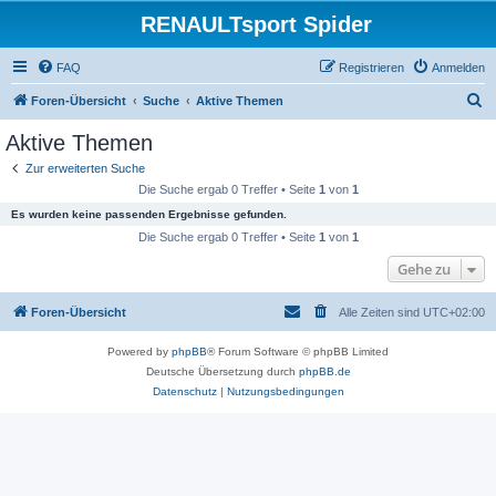
RENAULTsport Spider
FAQ
Registrieren
Anmelden
S
Foren-Übersicht
Suche
Aktive Themen
u
Aktive Themen
c
Zur erweiterten Suche
h
Die Suche ergab 0 Treffer • Seite
1
von
1
e
Es wurden keine passenden Ergebnisse gefunden.
Die Suche ergab 0 Treffer • Seite
1
von
1
Gehe zu
Foren-Übersicht
Alle Zeiten sind
UTC+02:00
Powered by
phpBB
® Forum Software © phpBB Limited
Deutsche Übersetzung durch
phpBB.de
Datenschutz
|
Nutzungsbedingungen