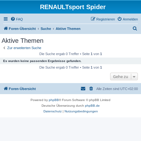
RENAULTsport Spider
FAQ
Registrieren
Anmelden
S
Foren-Übersicht
Suche
Aktive Themen
u
Aktive Themen
c
Zur erweiterten Suche
h
Die Suche ergab 0 Treffer • Seite
1
von
1
e
Es wurden keine passenden Ergebnisse gefunden.
Die Suche ergab 0 Treffer • Seite
1
von
1
Gehe zu
Foren-Übersicht
Alle Zeiten sind
UTC+02:00
Powered by
phpBB
® Forum Software © phpBB Limited
Deutsche Übersetzung durch
phpBB.de
Datenschutz
|
Nutzungsbedingungen