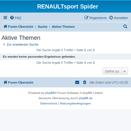
RENAULTsport Spider
FAQ
Registrieren
Anmelden
S
Foren-Übersicht
Suche
Aktive Themen
u
Aktive Themen
c
Zur erweiterten Suche
h
Die Suche ergab 0 Treffer • Seite
1
von
1
e
Es wurden keine passenden Ergebnisse gefunden.
Die Suche ergab 0 Treffer • Seite
1
von
1
Gehe zu
Foren-Übersicht
Alle Zeiten sind
UTC+02:00
Powered by
phpBB
® Forum Software © phpBB Limited
Deutsche Übersetzung durch
phpBB.de
Datenschutz
|
Nutzungsbedingungen