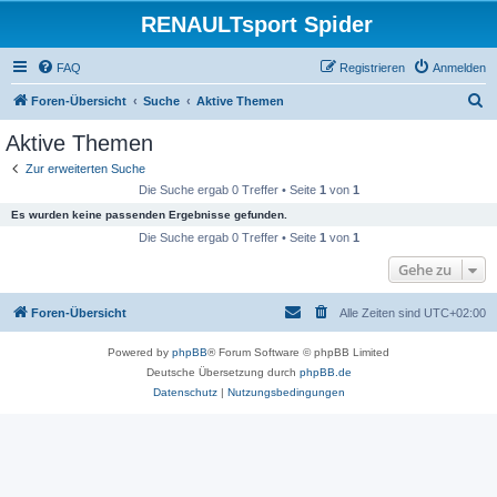
RENAULTsport Spider
FAQ
Registrieren
Anmelden
S
Foren-Übersicht
Suche
Aktive Themen
u
Aktive Themen
c
Zur erweiterten Suche
h
Die Suche ergab 0 Treffer • Seite
1
von
1
e
Es wurden keine passenden Ergebnisse gefunden.
Die Suche ergab 0 Treffer • Seite
1
von
1
Gehe zu
Foren-Übersicht
Alle Zeiten sind
UTC+02:00
Powered by
phpBB
® Forum Software © phpBB Limited
Deutsche Übersetzung durch
phpBB.de
Datenschutz
|
Nutzungsbedingungen