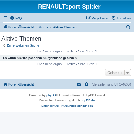
RENAULTsport Spider
FAQ
Registrieren
Anmelden
S
Foren-Übersicht
Suche
Aktive Themen
u
Aktive Themen
c
Zur erweiterten Suche
h
Die Suche ergab 0 Treffer • Seite
1
von
1
e
Es wurden keine passenden Ergebnisse gefunden.
Die Suche ergab 0 Treffer • Seite
1
von
1
Gehe zu
Foren-Übersicht
Alle Zeiten sind
UTC+02:00
Powered by
phpBB
® Forum Software © phpBB Limited
Deutsche Übersetzung durch
phpBB.de
Datenschutz
|
Nutzungsbedingungen