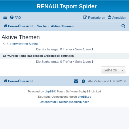
RENAULTsport Spider
FAQ
Registrieren
Anmelden
S
Foren-Übersicht
Suche
Aktive Themen
u
Aktive Themen
c
Zur erweiterten Suche
h
Die Suche ergab 0 Treffer • Seite
1
von
1
e
Es wurden keine passenden Ergebnisse gefunden.
Die Suche ergab 0 Treffer • Seite
1
von
1
Gehe zu
Foren-Übersicht
Alle Zeiten sind
UTC+02:00
Powered by
phpBB
® Forum Software © phpBB Limited
Deutsche Übersetzung durch
phpBB.de
Datenschutz
|
Nutzungsbedingungen