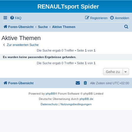
RENAULTsport Spider
FAQ
Registrieren
Anmelden
S
Foren-Übersicht
Suche
Aktive Themen
u
Aktive Themen
c
Zur erweiterten Suche
h
Die Suche ergab 0 Treffer • Seite
1
von
1
e
Es wurden keine passenden Ergebnisse gefunden.
Die Suche ergab 0 Treffer • Seite
1
von
1
Gehe zu
Foren-Übersicht
Alle Zeiten sind
UTC+02:00
Powered by
phpBB
® Forum Software © phpBB Limited
Deutsche Übersetzung durch
phpBB.de
Datenschutz
|
Nutzungsbedingungen