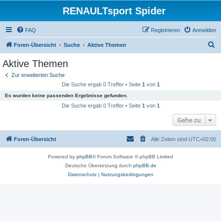
RENAULTsport Spider
FAQ
Registrieren
Anmelden
S
Foren-Übersicht
Suche
Aktive Themen
u
Aktive Themen
c
Zur erweiterten Suche
h
Die Suche ergab 0 Treffer • Seite
1
von
1
e
Es wurden keine passenden Ergebnisse gefunden.
Die Suche ergab 0 Treffer • Seite
1
von
1
Gehe zu
Foren-Übersicht
Alle Zeiten sind
UTC+02:00
Powered by
phpBB
® Forum Software © phpBB Limited
Deutsche Übersetzung durch
phpBB.de
Datenschutz
|
Nutzungsbedingungen