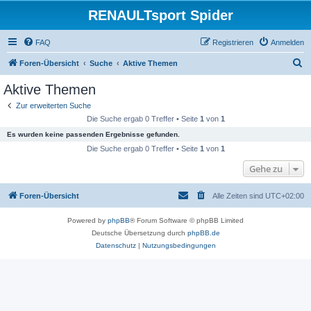
RENAULTsport Spider
FAQ
Registrieren
Anmelden
S
Foren-Übersicht
Suche
Aktive Themen
u
Aktive Themen
c
Zur erweiterten Suche
h
Die Suche ergab 0 Treffer • Seite
1
von
1
e
Es wurden keine passenden Ergebnisse gefunden.
Die Suche ergab 0 Treffer • Seite
1
von
1
Gehe zu
Foren-Übersicht
Alle Zeiten sind
UTC+02:00
Powered by
phpBB
® Forum Software © phpBB Limited
Deutsche Übersetzung durch
phpBB.de
Datenschutz
|
Nutzungsbedingungen