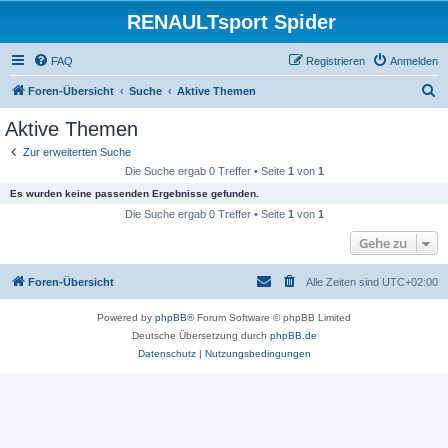
RENAULTsport Spider
FAQ
Registrieren
Anmelden
S
Foren-Übersicht
Suche
Aktive Themen
u
Aktive Themen
c
Zur erweiterten Suche
h
Die Suche ergab 0 Treffer • Seite
1
von
1
e
Es wurden keine passenden Ergebnisse gefunden.
Die Suche ergab 0 Treffer • Seite
1
von
1
Gehe zu
Foren-Übersicht
Alle Zeiten sind
UTC+02:00
Powered by
phpBB
® Forum Software © phpBB Limited
Deutsche Übersetzung durch
phpBB.de
Datenschutz
|
Nutzungsbedingungen