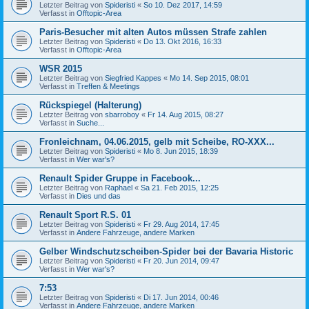
Letzter Beitrag von
Spideristi
«
So 10. Dez 2017, 14:59
Verfasst in
Offtopic-Area
Paris-Besucher mit alten Autos müssen Strafe zahlen
Letzter Beitrag von
Spideristi
«
Do 13. Okt 2016, 16:33
Verfasst in
Offtopic-Area
WSR 2015
Letzter Beitrag von
Siegfried Kappes
«
Mo 14. Sep 2015, 08:01
Verfasst in
Treffen & Meetings
Rückspiegel (Halterung)
Letzter Beitrag von
sbarroboy
«
Fr 14. Aug 2015, 08:27
Verfasst in
Suche...
Fronleichnam, 04.06.2015, gelb mit Scheibe, RO-XXX...
Letzter Beitrag von
Spideristi
«
Mo 8. Jun 2015, 18:39
Verfasst in
Wer war's?
Renault Spider Gruppe in Facebook...
Letzter Beitrag von
Raphael
«
Sa 21. Feb 2015, 12:25
Verfasst in
Dies und das
Renault Sport R.S. 01
Letzter Beitrag von
Spideristi
«
Fr 29. Aug 2014, 17:45
Verfasst in
Andere Fahrzeuge, andere Marken
Gelber Windschutzscheiben-Spider bei der Bavaria Historic
Letzter Beitrag von
Spideristi
«
Fr 20. Jun 2014, 09:47
Verfasst in
Wer war's?
7:53
Letzter Beitrag von
Spideristi
«
Di 17. Jun 2014, 00:46
Verfasst in
Andere Fahrzeuge, andere Marken