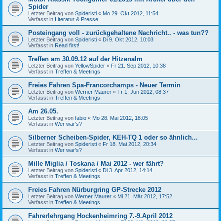
Spider
Letzter Beitrag von
Spideristi
«
Mo 29. Okt 2012, 11:54
Verfasst in
Literatur & Presse
Posteingang voll - zurückgehaltene Nachricht.. - was tun??
Letzter Beitrag von
Spideristi
«
Di 9. Okt 2012, 10:03
Verfasst in
Read first!
Treffen am 30.09.12 auf der Hitzenalm
Letzter Beitrag von
YellowSpider
«
Fr 21. Sep 2012, 10:38
Verfasst in
Treffen & Meetings
Freies Fahren Spa-Francorchamps - Neuer Termin
Letzter Beitrag von
Werner Maurer
«
Fr 1. Jun 2012, 08:37
Verfasst in
Treffen & Meetings
Am 26.05.
Letzter Beitrag von
fabio
«
Mo 28. Mai 2012, 18:05
Verfasst in
Wer war's?
Silberner Scheiben-Spider, KEH-TQ 1 oder so ähnlich...
Letzter Beitrag von
Spideristi
«
Fr 18. Mai 2012, 20:34
Verfasst in
Wer war's?
Mille Miglia / Toskana / Mai 2012 - wer fährt?
Letzter Beitrag von
Spideristi
«
Di 3. Apr 2012, 14:14
Verfasst in
Treffen & Meetings
Freies Fahren Nürburgring GP-Strecke 2012
Letzter Beitrag von
Werner Maurer
«
Mi 21. Mär 2012, 17:52
Verfasst in
Treffen & Meetings
Fahrerlehrgang Hockenheimring 7.-9.April 2012