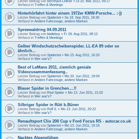
Letzter Beitrag von
Bernhard Leitner
«
Di 20. Mär 2012, 09:27
Verfasst in
Treffen & Meetings
Hinterhörfahrt hinter einem 1972er KMW-Porsche... :-))
Letzter Beitrag von
Spideristi
«
So 18. Sep 2011, 18:36
Verfasst in
Andere Fahrzeuge, andere Marken
Spreewaldring 04.09.2011
Letzter Beitrag von
bielieboy
«
Fr 26. Aug 2011, 08:12
Verfasst in
Treffen & Meetings
Gelber Windschutzscheibenspider, LL-EA 89 oder so
ähnlich...
Letzter Beitrag von
Spideristi
«
Mo 15. Aug 2011, 16:20
Verfasst in
Wer war's?
Best of LeMans 2011, ziemlich geniale
Videozusammenfassung..
Letzter Beitrag von
Spideristi
«
Mo 20. Jun 2011, 19:04
Verfasst in
Andere Fahrzeuge, andere Marken
Blauer Spider in Grenchen....!!
Letzter Beitrag von
Red-Spider
«
Mo 13. Jun 2011, 21:02
Verfasst in
Wer war's?
Silbriger Spider in Rüti b.Büren
Letzter Beitrag von
Rolf S.
«
Mo 13. Jun 2011, 20:22
Verfasst in
Wer war's?
Renaultsport Clio 200 Cup v Ford Focus RS - autocar.co.uk
Letzter Beitrag von
Spideristi
«
Mo 13. Jun 2011, 19:16
Verfasst in
Andere Fahrzeuge, andere Marken
Nacktes Alpenglühen