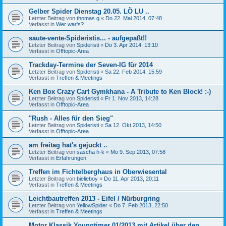
Gelber Spider Dienstag 20.05. LÖ LU ..
Letzter Beitrag von
thomas g
«
Do 22. Mai 2014, 07:48
Verfasst in
Wer war's?
saute-vente-Spideristis... - aufgepaßt!!
Letzter Beitrag von
Spideristi
«
Do 3. Apr 2014, 13:10
Verfasst in
Offtopic-Area
Trackday-Termine der Seven-IG für 2014
Letzter Beitrag von
Spideristi
«
Sa 22. Feb 2014, 15:59
Verfasst in
Treffen & Meetings
Ken Box Crazy Cart Gymkhana - A Tribute to Ken Block! :-)
Letzter Beitrag von
Spideristi
«
Fr 1. Nov 2013, 14:28
Verfasst in
Offtopic-Area
"Rush - Alles für den Sieg"
Letzter Beitrag von
Spideristi
«
Sa 12. Okt 2013, 14:50
Verfasst in
Offtopic-Area
am freitag hat's gejuckt ..
Letzter Beitrag von
sascha h-k
«
Mo 9. Sep 2013, 07:58
Verfasst in
Erfahrungen
Treffen im Fichtelberghaus in Oberwiesental
Letzter Beitrag von
bielieboy
«
Do 11. Apr 2013, 20:11
Verfasst in
Treffen & Meetings
Leichtbautreffen 2013 - Eifel / Nürburgring
Letzter Beitrag von
YellowSpider
«
Do 7. Feb 2013, 22:50
Verfasst in
Treffen & Meetings
Motor Klassik Youngtimer 01/2013 mit Artikel über den