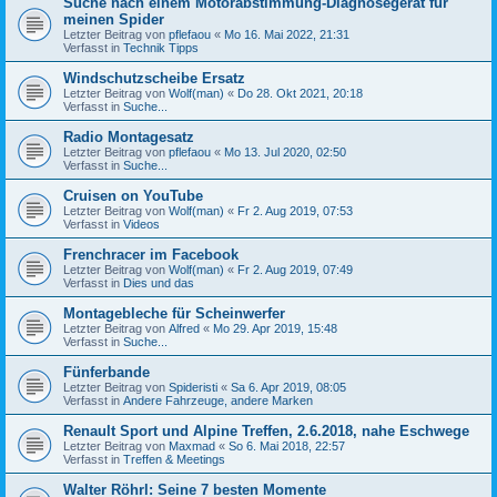
Suche nach einem Motorabstimmung-Diagnosegerät für
meinen Spider
Letzter Beitrag von
pflefaou
«
Mo 16. Mai 2022, 21:31
Verfasst in
Technik Tipps
Windschutzscheibe Ersatz
Letzter Beitrag von
Wolf(man)
«
Do 28. Okt 2021, 20:18
Verfasst in
Suche...
Radio Montagesatz
Letzter Beitrag von
pflefaou
«
Mo 13. Jul 2020, 02:50
Verfasst in
Suche...
Cruisen on YouTube
Letzter Beitrag von
Wolf(man)
«
Fr 2. Aug 2019, 07:53
Verfasst in
Videos
Frenchracer im Facebook
Letzter Beitrag von
Wolf(man)
«
Fr 2. Aug 2019, 07:49
Verfasst in
Dies und das
Montagebleche für Scheinwerfer
Letzter Beitrag von
Alfred
«
Mo 29. Apr 2019, 15:48
Verfasst in
Suche...
Fünferbande
Letzter Beitrag von
Spideristi
«
Sa 6. Apr 2019, 08:05
Verfasst in
Andere Fahrzeuge, andere Marken
Renault Sport und Alpine Treffen, 2.6.2018, nahe Eschwege
Letzter Beitrag von
Maxmad
«
So 6. Mai 2018, 22:57
Verfasst in
Treffen & Meetings
Walter Röhrl: Seine 7 besten Momente