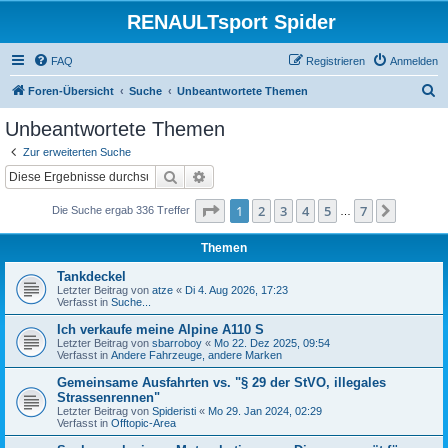
RENAULTsport Spider
FAQ
Registrieren
Anmelden
S
Foren-Übersicht
Suche
Unbeantwortete Themen
u
Unbeantwortete Themen
c
Zur erweiterten Suche
h
Suche
Erweiterte Suche
e
Seite
1
von
7
1
2
3
4
5
7
Nächst
Die Suche ergab 336 Treffer
…
Themen
Tankdeckel
Letzter Beitrag von
atze
«
Di 4. Aug 2026, 17:23
Verfasst in
Suche...
Ich verkaufe meine Alpine A110 S
Letzter Beitrag von
sbarroboy
«
Mo 22. Dez 2025, 09:54
Verfasst in
Andere Fahrzeuge, andere Marken
Gemeinsame Ausfahrten vs. "§ 29 der StVO, illegales
Strassenrennen"
Letzter Beitrag von
Spideristi
«
Mo 29. Jan 2024, 02:29
Verfasst in
Offtopic-Area