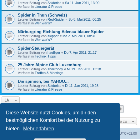
Letzter Beitrag von
Spideristi
«
Sa 11. Jun 2011, 13:00
Verfasst in
Literatur & Presse
Spider in Thun (Schweiz)
Letzter Beitrag von
Red-Spider
«
So 8. Mai 2011, 00:25
Verfasst in
Wer war's?
Nürburgring Richtung Adenau blauer Spider
Letzter Beitrag von
skipper
«
Mo 2. Mai 2011, 08:31
Verfasst in
Wer war's?
Spider-Steuergerät
Letzter Beitrag von
haefliger
«
Do 7. Apr 2011, 21:17
Verfasst in
Technik Tipps
25 Jahre Alpine Club Luxemburg
Letzter Beitrag von
sbarroboy
«
Mi 19. Jan 2011, 13:18
Verfasst in
Treffen & Meetings
Die spinnen, bei YAHOO...
Letzter Beitrag von
Spideristi
«
Di 11. Jan 2011, 19:28
Verfasst in
Literatur & Presse
Seite
1
von
7
1
2
3
4
5
7
Nächst
Die Suche ergab 336 Treffer
…
Diese Website nutzt Cookies, um dir den
bestmöglichen Komfort bei der Nutzung zu
Gehe zu
bieten.
Mehr erfahren
Foren-Übersicht
Alle Zeiten sind
UTC+02:00