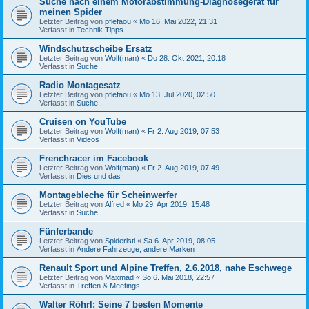
Suche nach einem Motorabstimmung-Diagnosegerät für
meinen Spider
Letzter Beitrag von
pflefaou
«
Mo 16. Mai 2022, 21:31
Verfasst in
Technik Tipps
Windschutzscheibe Ersatz
Letzter Beitrag von
Wolf(man)
«
Do 28. Okt 2021, 20:18
Verfasst in
Suche...
Radio Montagesatz
Letzter Beitrag von
pflefaou
«
Mo 13. Jul 2020, 02:50
Verfasst in
Suche...
Cruisen on YouTube
Letzter Beitrag von
Wolf(man)
«
Fr 2. Aug 2019, 07:53
Verfasst in
Videos
Frenchracer im Facebook
Letzter Beitrag von
Wolf(man)
«
Fr 2. Aug 2019, 07:49
Verfasst in
Dies und das
Montagebleche für Scheinwerfer
Letzter Beitrag von
Alfred
«
Mo 29. Apr 2019, 15:48
Verfasst in
Suche...
Fünferbande
Letzter Beitrag von
Spideristi
«
Sa 6. Apr 2019, 08:05
Verfasst in
Andere Fahrzeuge, andere Marken
Renault Sport und Alpine Treffen, 2.6.2018, nahe Eschwege
Letzter Beitrag von
Maxmad
«
So 6. Mai 2018, 22:57
Verfasst in
Treffen & Meetings
Walter Röhrl: Seine 7 besten Momente