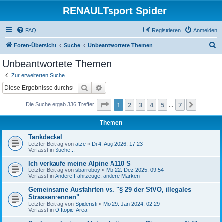
RENAULTsport Spider
FAQ
Registrieren
Anmelden
S
Foren-Übersicht
Suche
Unbeantwortete Themen
u
Unbeantwortete Themen
c
Zur erweiterten Suche
h
Suche
Erweiterte Suche
e
Seite
1
von
7
1
2
3
4
5
7
Nächst
Die Suche ergab 336 Treffer
…
Themen
Tankdeckel
Letzter Beitrag von
atze
«
Di 4. Aug 2026, 17:23
Verfasst in
Suche...
Ich verkaufe meine Alpine A110 S
Letzter Beitrag von
sbarroboy
«
Mo 22. Dez 2025, 09:54
Verfasst in
Andere Fahrzeuge, andere Marken
Gemeinsame Ausfahrten vs. "§ 29 der StVO, illegales
Strassenrennen"
Letzter Beitrag von
Spideristi
«
Mo 29. Jan 2024, 02:29
Verfasst in
Offtopic-Area