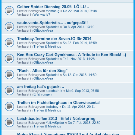
Gelber Spider Dienstag 20.05. LÖ LU ..
Letzter Beitrag von
thomas g
«
Do 22. Mai 2014, 07:48
Verfasst in
Wer war's?
saute-vente-Spideristis... - aufgepaßt!!
Letzter Beitrag von
Spideristi
«
Do 3. Apr 2014, 13:10
Verfasst in
Offtopic-Area
Trackday-Termine der Seven-IG für 2014
Letzter Beitrag von
Spideristi
«
Sa 22. Feb 2014, 15:59
Verfasst in
Treffen & Meetings
Ken Box Crazy Cart Gymkhana - A Tribute to Ken Block! :-)
Letzter Beitrag von
Spideristi
«
Fr 1. Nov 2013, 14:28
Verfasst in
Offtopic-Area
"Rush - Alles für den Sieg"
Letzter Beitrag von
Spideristi
«
Sa 12. Okt 2013, 14:50
Verfasst in
Offtopic-Area
am freitag hat's gejuckt ..
Letzter Beitrag von
sascha h-k
«
Mo 9. Sep 2013, 07:58
Verfasst in
Erfahrungen
Treffen im Fichtelberghaus in Oberwiesental
Letzter Beitrag von
bielieboy
«
Do 11. Apr 2013, 20:11
Verfasst in
Treffen & Meetings
Leichtbautreffen 2013 - Eifel / Nürburgring
Letzter Beitrag von
YellowSpider
«
Do 7. Feb 2013, 22:50
Verfasst in
Treffen & Meetings
Motor Klassik Youngtimer 01/2013 mit Artikel über den