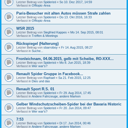
Letzter Beitrag von
Spideristi
«
So 10. Dez 2017, 14:59
Verfasst in
Offtopic-Area
Paris-Besucher mit alten Autos müssen Strafe zahlen
Letzter Beitrag von
Spideristi
«
Do 13. Okt 2016, 16:33
Verfasst in
Offtopic-Area
WSR 2015
Letzter Beitrag von
Siegfried Kappes
«
Mo 14. Sep 2015, 08:01
Verfasst in
Treffen & Meetings
Rückspiegel (Halterung)
Letzter Beitrag von
sbarroboy
«
Fr 14. Aug 2015, 08:27
Verfasst in
Suche...
Fronleichnam, 04.06.2015, gelb mit Scheibe, RO-XXX...
Letzter Beitrag von
Spideristi
«
Mo 8. Jun 2015, 18:39
Verfasst in
Wer war's?
Renault Spider Gruppe in Facebook...
Letzter Beitrag von
Raphael
«
Sa 21. Feb 2015, 12:25
Verfasst in
Dies und das
Renault Sport R.S. 01
Letzter Beitrag von
Spideristi
«
Fr 29. Aug 2014, 17:45
Verfasst in
Andere Fahrzeuge, andere Marken
Gelber Windschutzscheiben-Spider bei der Bavaria Historic
Letzter Beitrag von
Spideristi
«
Fr 20. Jun 2014, 09:47
Verfasst in
Wer war's?
7:53
Letzter Beitrag von
Spideristi
«
Di 17. Jun 2014, 00:46
Verfasst in
Andere Fahrzeuge, andere Marken