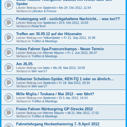
Spider
Letzter Beitrag von
Spideristi
«
Mo 29. Okt 2012, 11:54
Verfasst in
Literatur & Presse
Posteingang voll - zurückgehaltene Nachricht.. - was tun??
Letzter Beitrag von
Spideristi
«
Di 9. Okt 2012, 10:03
Verfasst in
Read first!
Treffen am 30.09.12 auf der Hitzenalm
Letzter Beitrag von
YellowSpider
«
Fr 21. Sep 2012, 10:38
Verfasst in
Treffen & Meetings
Freies Fahren Spa-Francorchamps - Neuer Termin
Letzter Beitrag von
Werner Maurer
«
Fr 1. Jun 2012, 08:37
Verfasst in
Treffen & Meetings
Am 26.05.
Letzter Beitrag von
fabio
«
Mo 28. Mai 2012, 18:05
Verfasst in
Wer war's?
Silberner Scheiben-Spider, KEH-TQ 1 oder so ähnlich...
Letzter Beitrag von
Spideristi
«
Fr 18. Mai 2012, 20:34
Verfasst in
Wer war's?
Mille Miglia / Toskana / Mai 2012 - wer fährt?
Letzter Beitrag von
Spideristi
«
Di 3. Apr 2012, 14:14
Verfasst in
Treffen & Meetings
Freies Fahren Nürburgring GP-Strecke 2012
Letzter Beitrag von
Werner Maurer
«
Mi 21. Mär 2012, 17:52
Verfasst in
Treffen & Meetings
Fahrerlehrgang Hockenheimring 7.-9.April 2012