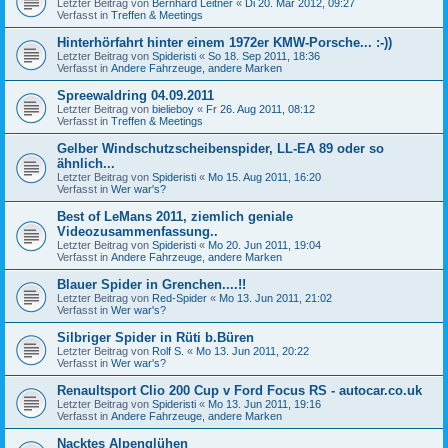
Letzter Beitrag von
Bernhard Leitner
«
Di 20. Mär 2012, 09:27
Verfasst in
Treffen & Meetings
Hinterhörfahrt hinter einem 1972er KMW-Porsche... :-))
Letzter Beitrag von
Spideristi
«
So 18. Sep 2011, 18:36
Verfasst in
Andere Fahrzeuge, andere Marken
Spreewaldring 04.09.2011
Letzter Beitrag von
bielieboy
«
Fr 26. Aug 2011, 08:12
Verfasst in
Treffen & Meetings
Gelber Windschutzscheibenspider, LL-EA 89 oder so
ähnlich...
Letzter Beitrag von
Spideristi
«
Mo 15. Aug 2011, 16:20
Verfasst in
Wer war's?
Best of LeMans 2011, ziemlich geniale
Videozusammenfassung..
Letzter Beitrag von
Spideristi
«
Mo 20. Jun 2011, 19:04
Verfasst in
Andere Fahrzeuge, andere Marken
Blauer Spider in Grenchen....!!
Letzter Beitrag von
Red-Spider
«
Mo 13. Jun 2011, 21:02
Verfasst in
Wer war's?
Silbriger Spider in Rüti b.Büren
Letzter Beitrag von
Rolf S.
«
Mo 13. Jun 2011, 20:22
Verfasst in
Wer war's?
Renaultsport Clio 200 Cup v Ford Focus RS - autocar.co.uk
Letzter Beitrag von
Spideristi
«
Mo 13. Jun 2011, 19:16
Verfasst in
Andere Fahrzeuge, andere Marken
Nacktes Alpenglühen