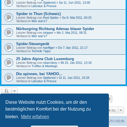
Letzter Beitrag von
Spideristi
«
Sa 11. Jun 2011, 13:00
Verfasst in
Literatur & Presse
Spider in Thun (Schweiz)
Letzter Beitrag von
Red-Spider
«
So 8. Mai 2011, 00:25
Verfasst in
Wer war's?
Nürburgring Richtung Adenau blauer Spider
Letzter Beitrag von
skipper
«
Mo 2. Mai 2011, 08:31
Verfasst in
Wer war's?
Spider-Steuergerät
Letzter Beitrag von
haefliger
«
Do 7. Apr 2011, 21:17
Verfasst in
Technik Tipps
25 Jahre Alpine Club Luxemburg
Letzter Beitrag von
sbarroboy
«
Mi 19. Jan 2011, 13:18
Verfasst in
Treffen & Meetings
Die spinnen, bei YAHOO...
Letzter Beitrag von
Spideristi
«
Di 11. Jan 2011, 19:28
Verfasst in
Literatur & Presse
Seite
1
von
7
1
2
3
4
5
7
Nächst
Die Suche ergab 336 Treffer
…
Diese Website nutzt Cookies, um dir den
bestmöglichen Komfort bei der Nutzung zu
Gehe zu
bieten.
Mehr erfahren
Foren-Übersicht
Alle Zeiten sind
UTC+02:00