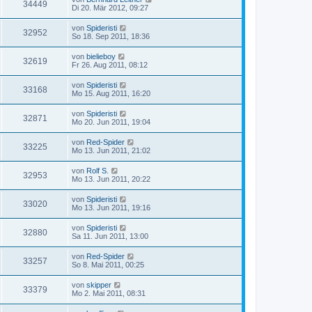
34449
Di 20. Mär 2012, 09:27
von
Spideristi
32952
So 18. Sep 2011, 18:36
von
bielieboy
32619
Fr 26. Aug 2011, 08:12
von
Spideristi
33168
Mo 15. Aug 2011, 16:20
von
Spideristi
32871
Mo 20. Jun 2011, 19:04
von
Red-Spider
33225
Mo 13. Jun 2011, 21:02
von
Rolf S.
32953
Mo 13. Jun 2011, 20:22
von
Spideristi
33020
Mo 13. Jun 2011, 19:16
von
Spideristi
32880
Sa 11. Jun 2011, 13:00
von
Red-Spider
33257
So 8. Mai 2011, 00:25
von
skipper
33379
Mo 2. Mai 2011, 08:31