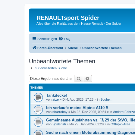
RENAULTsport Spider
Alles über die Rarität aus dem Hause Renault - Der Spider!
Schnellzugriff
FAQ
Foren-Übersicht
Suche
Unbeantwortete Themen
Unbeantwortete Themen
Zur erweiterten Suche
Suche
Erweiterte Suche
THEMEN
Tankdeckel
von
atze
»
Di 4. Aug 2026, 17:23
» in
Suche...
Ich verkaufe meine Alpine A110 S
von
sbarroboy
»
Mo 22. Dez 2025, 09:54
» in
Andere Fahrze
Gemeinsame Ausfahrten vs. "§ 29 der StVO, ill
von
Spideristi
»
Mo 29. Jan 2024, 02:29
» in
Offtopic-Area
Suche nach einem Motorabstimmung-Diagnoseg