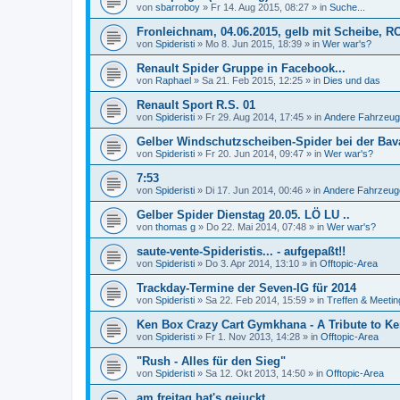
von
sbarroboy
»
Fr 14. Aug 2015, 08:27
» in
Suche...
Fronleichnam, 04.06.2015, gelb mit Scheibe, R
von
Spideristi
»
Mo 8. Jun 2015, 18:39
» in
Wer war's?
Renault Spider Gruppe in Facebook...
von
Raphael
»
Sa 21. Feb 2015, 12:25
» in
Dies und das
Renault Sport R.S. 01
von
Spideristi
»
Fr 29. Aug 2014, 17:45
» in
Andere Fahrzeug
Gelber Windschutzscheiben-Spider bei der Bava
von
Spideristi
»
Fr 20. Jun 2014, 09:47
» in
Wer war's?
7:53
von
Spideristi
»
Di 17. Jun 2014, 00:46
» in
Andere Fahrzeug
Gelber Spider Dienstag 20.05. LÖ LU ..
von
thomas g
»
Do 22. Mai 2014, 07:48
» in
Wer war's?
saute-vente-Spideristis... - aufgepaßt!!
von
Spideristi
»
Do 3. Apr 2014, 13:10
» in
Offtopic-Area
Trackday-Termine der Seven-IG für 2014
von
Spideristi
»
Sa 22. Feb 2014, 15:59
» in
Treffen & Meetin
Ken Box Crazy Cart Gymkhana - A Tribute to Ken
von
Spideristi
»
Fr 1. Nov 2013, 14:28
» in
Offtopic-Area
"Rush - Alles für den Sieg"
von
Spideristi
»
Sa 12. Okt 2013, 14:50
» in
Offtopic-Area
am freitag hat's gejuckt ..