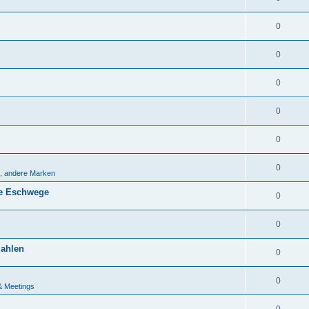
0
0
0
0
0
0
, andere Marken
ahe Eschwege
0
0
zahlen
0
0
& Meetings