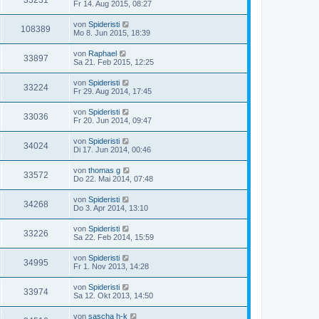
33231
Fr 14. Aug 2015, 08:27
von
Spideristi
108389
Mo 8. Jun 2015, 18:39
von
Raphael
33897
Sa 21. Feb 2015, 12:25
von
Spideristi
33224
Fr 29. Aug 2014, 17:45
von
Spideristi
33036
Fr 20. Jun 2014, 09:47
von
Spideristi
34024
Di 17. Jun 2014, 00:46
von
thomas g
33572
Do 22. Mai 2014, 07:48
von
Spideristi
34268
Do 3. Apr 2014, 13:10
von
Spideristi
33226
Sa 22. Feb 2014, 15:59
von
Spideristi
34995
Fr 1. Nov 2013, 14:28
von
Spideristi
33974
Sa 12. Okt 2013, 14:50
von
sascha h-k