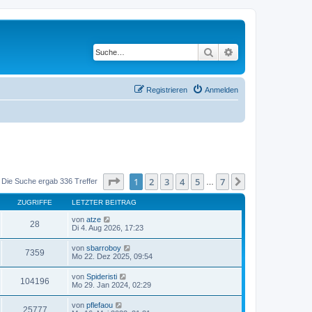
Suche
Erweiterte Suche
Registrieren
Anmelden
Seite
1
von
7
1
2
3
4
5
7
Nächste
Die Suche ergab 336 Treffer
…
ZUGRIFFE
LETZTER BEITRAG
von
atze
28
Di 4. Aug 2026, 17:23
von
sbarroboy
7359
Mo 22. Dez 2025, 09:54
von
Spideristi
104196
Mo 29. Jan 2024, 02:29
von
pflefaou
25777