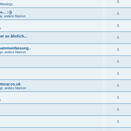
0
 Meetings
.. :-))
0
e, andere Marken
0
s
r so ähnlich...
0
usammenfassung..
0
ge, andere Marken
0
0
tocar.co.uk
0
ge, andere Marken
0
e
0
0