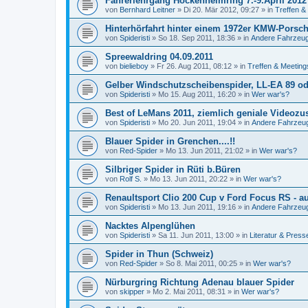
Fahrerlehrgang Hockenheimring 7.-9.April 2012
von
Bernhard Leitner
»
Di 20. Mär 2012, 09:27
» in
Treffen &
Hinterhörfahrt hinter einem 1972er KMW-Porsche.
von
Spideristi
»
So 18. Sep 2011, 18:36
» in
Andere Fahrzeug
Spreewaldring 04.09.2011
von
bielieboy
»
Fr 26. Aug 2011, 08:12
» in
Treffen & Meeting
Gelber Windschutzscheibenspider, LL-EA 89 ode
von
Spideristi
»
Mo 15. Aug 2011, 16:20
» in
Wer war's?
Best of LeMans 2011, ziemlich geniale Videoz
von
Spideristi
»
Mo 20. Jun 2011, 19:04
» in
Andere Fahrzeu
Blauer Spider in Grenchen....!!
von
Red-Spider
»
Mo 13. Jun 2011, 21:02
» in
Wer war's?
Silbriger Spider in Rüti b.Büren
von
Rolf S.
»
Mo 13. Jun 2011, 20:22
» in
Wer war's?
Renaultsport Clio 200 Cup v Ford Focus RS - au
von
Spideristi
»
Mo 13. Jun 2011, 19:16
» in
Andere Fahrzeu
Nacktes Alpenglühen
von
Spideristi
»
Sa 11. Jun 2011, 13:00
» in
Literatur & Press
Spider in Thun (Schweiz)
von
Red-Spider
»
So 8. Mai 2011, 00:25
» in
Wer war's?
Nürburgring Richtung Adenau blauer Spider
von
skipper
»
Mo 2. Mai 2011, 08:31
» in
Wer war's?