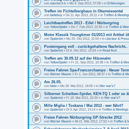
von
sascha h-k
»
Mo 9. Sep 2013, 07:58
» in
Erfahrungen
Treffen im Fichtelberghaus in Oberwiesental
von
bielieboy
»
Do 11. Apr 2013, 20:11
» in
Treffen & Meeting
Leichtbautreffen 2013 - Eifel / Nürburgring
von
YellowSpider
»
Do 7. Feb 2013, 22:50
» in
Treffen & Mee
Motor Klassik Youngtimer 01/2013 mit Artikel ü
von
Spideristi
»
Mo 29. Okt 2012, 11:54
» in
Literatur & Pres
Posteingang voll - zurückgehaltene Nachricht..
von
Spideristi
»
Di 9. Okt 2012, 10:03
» in
Read first!
Treffen am 30.09.12 auf der Hitzenalm
von
YellowSpider
»
Fr 21. Sep 2012, 10:38
» in
Treffen & Mee
Freies Fahren Spa-Francorchamps - Neuer Ter
von
Werner Maurer
»
Fr 1. Jun 2012, 08:37
» in
Treffen & M
Am 26.05.
von
fabio
»
Mo 28. Mai 2012, 18:05
» in
Wer war's?
Silberner Scheiben-Spider, KEH-TQ 1 oder so äh
von
Spideristi
»
Fr 18. Mai 2012, 20:34
» in
Wer war's?
Mille Miglia / Toskana / Mai 2012 - wer fährt?
von
Spideristi
»
Di 3. Apr 2012, 14:14
» in
Treffen & Meetings
Freies Fahren Nürburgring GP-Strecke 2012
von
Werner Maurer
»
Mi 21. Mär 2012, 17:52
» in
Treffen & 