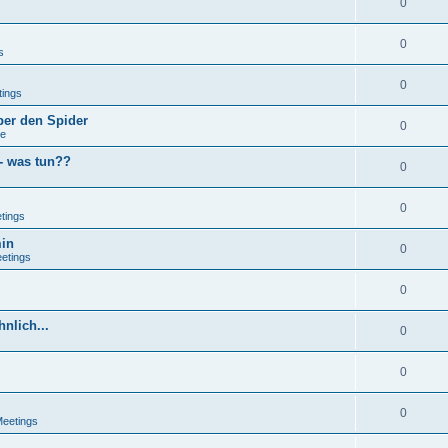
0
0
s
0
tings
ber den Spider
0
se
 - was tun??
0
0
tings
min
0
eetings
0
nlich...
0
0
0
Meetings