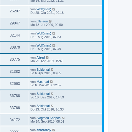
Mo 16. Mai 2022, 21:31
von
Wolf(man)
26207
Do 28. Okt 2021, 20:18
von
pflefaou
29047
Mo 13. Jul 2020, 02:50
von
Wolf(man)
32144
Fr 2. Aug 2019, 07:53
von
Wolf(man)
30870
Fr 2. Aug 2019, 07:49
von
Alfred
30775
Mo 29. Apr 2019, 15:48
von
Spideristi
31382
Sa 6. Apr 2019, 08:05
von
Maxmad
32663
So 6. Mai 2018, 22:57
von
Spideristi
36788
So 10. Dez 2017, 14:59
von
Spideristi
33768
Do 13. Okt 2016, 16:33
von
Siegfried Kappes
34172
Mo 14. Sep 2015, 08:01
von
sbarroboy