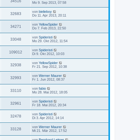
34516
Mo 9. Sep 2013, 07:58
von
bielieboy
32683
Do 11. Apr 2013, 20:11
von
YellowSpider
34271
Do 7. Feb 2013, 22:50
von
Spideristi
33048
Mo 29. Okt 2012, 11:54
von
Spideristi
109012
Di 9. Okt 2012, 10:03
von
YellowSpider
32938
Fr 21. Sep 2012, 10:38
von
Werner Maurer
32993
Fr 1. Jun 2012, 08:37
von
fabio
33110
Mo 28. Mai 2012, 18:05
von
Spideristi
32961
Fr 18. Mai 2012, 20:34
von
Spideristi
32478
Di 3. Apr 2012, 14:14
von
Werner Maurer
33128
Mi 21. Mär 2012, 17:52
von
Bernhard Leitner