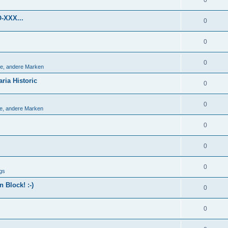
0
O-XXX...
0
0
0
e, andere Marken
ria Historic
0
0
e, andere Marken
0
0
0
gs
 Block! :-)
0
0