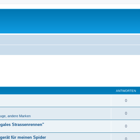
ANTWORTEN
0
0
uge, andere Marken
egales Strassenrennen"
0
erät für meinen Spider
0