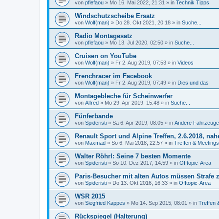
von
pflefaou
»
Mo 16. Mai 2022, 21:31
» in
Technik Tipps
Windschutzscheibe Ersatz
von
Wolf(man)
»
Do 28. Okt 2021, 20:18
» in
Suche...
Radio Montagesatz
von
pflefaou
»
Mo 13. Jul 2020, 02:50
» in
Suche...
Cruisen on YouTube
von
Wolf(man)
»
Fr 2. Aug 2019, 07:53
» in
Videos
Frenchracer im Facebook
von
Wolf(man)
»
Fr 2. Aug 2019, 07:49
» in
Dies und das
Montagebleche für Scheinwerfer
von
Alfred
»
Mo 29. Apr 2019, 15:48
» in
Suche...
Fünferbande
von
Spideristi
»
Sa 6. Apr 2019, 08:05
» in
Andere Fahrzeuge
Renault Sport und Alpine Treffen, 2.6.2018, n
von
Maxmad
»
So 6. Mai 2018, 22:57
» in
Treffen & Meetings
Walter Röhrl: Seine 7 besten Momente
von
Spideristi
»
So 10. Dez 2017, 14:59
» in
Offtopic-Area
Paris-Besucher mit alten Autos müssen Strafe 
von
Spideristi
»
Do 13. Okt 2016, 16:33
» in
Offtopic-Area
WSR 2015
von
Siegfried Kappes
»
Mo 14. Sep 2015, 08:01
» in
Treffen 
Rückspiegel (Halterung)