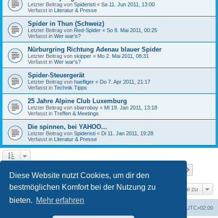
Letzter Beitrag von
Spideristi
«
Sa 11. Jun 2011, 13:00
Verfasst in
Literatur & Presse
Spider in Thun (Schweiz)
Letzter Beitrag von
Red-Spider
«
So 8. Mai 2011, 00:25
Verfasst in
Wer war's?
Nürburgring Richtung Adenau blauer Spider
Letzter Beitrag von
skipper
«
Mo 2. Mai 2011, 08:31
Verfasst in
Wer war's?
Spider-Steuergerät
Letzter Beitrag von
haefliger
«
Do 7. Apr 2011, 21:17
Verfasst in
Technik Tipps
25 Jahre Alpine Club Luxemburg
Letzter Beitrag von
sbarroboy
«
Mi 19. Jan 2011, 13:18
Verfasst in
Treffen & Meetings
Die spinnen, bei YAHOO...
Letzter Beitrag von
Spideristi
«
Di 11. Jan 2011, 19:28
Verfasst in
Literatur & Presse
Seite
1
von
7
1
2
3
4
5
7
Nächst
Die Suche ergab 336 Treffer
…
Diese Website nutzt Cookies, um dir den
bestmöglichen Komfort bei der Nutzung zu
Gehe zu
bieten.
Mehr erfahren
Foren-Übersicht
Alle Zeiten sind
UTC+02:00