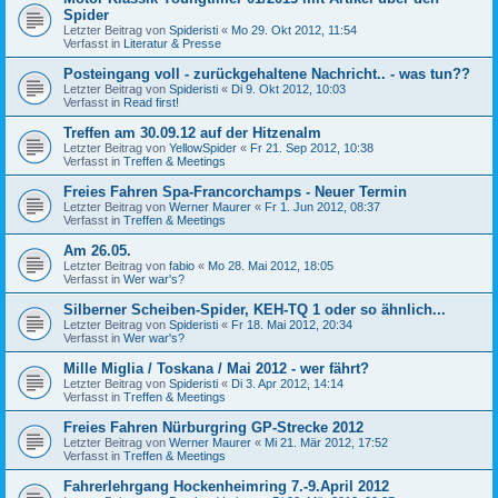
Spider
Letzter Beitrag von
Spideristi
«
Mo 29. Okt 2012, 11:54
Verfasst in
Literatur & Presse
Posteingang voll - zurückgehaltene Nachricht.. - was tun??
Letzter Beitrag von
Spideristi
«
Di 9. Okt 2012, 10:03
Verfasst in
Read first!
Treffen am 30.09.12 auf der Hitzenalm
Letzter Beitrag von
YellowSpider
«
Fr 21. Sep 2012, 10:38
Verfasst in
Treffen & Meetings
Freies Fahren Spa-Francorchamps - Neuer Termin
Letzter Beitrag von
Werner Maurer
«
Fr 1. Jun 2012, 08:37
Verfasst in
Treffen & Meetings
Am 26.05.
Letzter Beitrag von
fabio
«
Mo 28. Mai 2012, 18:05
Verfasst in
Wer war's?
Silberner Scheiben-Spider, KEH-TQ 1 oder so ähnlich...
Letzter Beitrag von
Spideristi
«
Fr 18. Mai 2012, 20:34
Verfasst in
Wer war's?
Mille Miglia / Toskana / Mai 2012 - wer fährt?
Letzter Beitrag von
Spideristi
«
Di 3. Apr 2012, 14:14
Verfasst in
Treffen & Meetings
Freies Fahren Nürburgring GP-Strecke 2012
Letzter Beitrag von
Werner Maurer
«
Mi 21. Mär 2012, 17:52
Verfasst in
Treffen & Meetings
Fahrerlehrgang Hockenheimring 7.-9.April 2012