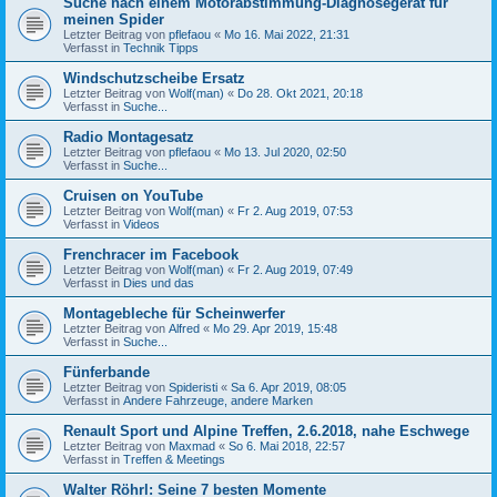
Suche nach einem Motorabstimmung-Diagnosegerät für
meinen Spider
Letzter Beitrag von
pflefaou
«
Mo 16. Mai 2022, 21:31
Verfasst in
Technik Tipps
Windschutzscheibe Ersatz
Letzter Beitrag von
Wolf(man)
«
Do 28. Okt 2021, 20:18
Verfasst in
Suche...
Radio Montagesatz
Letzter Beitrag von
pflefaou
«
Mo 13. Jul 2020, 02:50
Verfasst in
Suche...
Cruisen on YouTube
Letzter Beitrag von
Wolf(man)
«
Fr 2. Aug 2019, 07:53
Verfasst in
Videos
Frenchracer im Facebook
Letzter Beitrag von
Wolf(man)
«
Fr 2. Aug 2019, 07:49
Verfasst in
Dies und das
Montagebleche für Scheinwerfer
Letzter Beitrag von
Alfred
«
Mo 29. Apr 2019, 15:48
Verfasst in
Suche...
Fünferbande
Letzter Beitrag von
Spideristi
«
Sa 6. Apr 2019, 08:05
Verfasst in
Andere Fahrzeuge, andere Marken
Renault Sport und Alpine Treffen, 2.6.2018, nahe Eschwege
Letzter Beitrag von
Maxmad
«
So 6. Mai 2018, 22:57
Verfasst in
Treffen & Meetings
Walter Röhrl: Seine 7 besten Momente