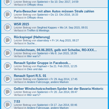
Letzter Beitrag von
Spideristi
«
So 10. Dez 2017, 14:59
Verfasst in
Offtopic-Area
Paris-Besucher mit alten Autos müssen Strafe zahlen
Letzter Beitrag von
Spideristi
«
Do 13. Okt 2016, 16:33
Verfasst in
Offtopic-Area
WSR 2015
Letzter Beitrag von
Siegfried Kappes
«
Mo 14. Sep 2015, 08:01
Verfasst in
Treffen & Meetings
Rückspiegel (Halterung)
Letzter Beitrag von
sbarroboy
«
Fr 14. Aug 2015, 08:27
Verfasst in
Suche...
Fronleichnam, 04.06.2015, gelb mit Scheibe, RO-XXX...
Letzter Beitrag von
Spideristi
«
Mo 8. Jun 2015, 18:39
Verfasst in
Wer war's?
Renault Spider Gruppe in Facebook...
Letzter Beitrag von
Raphael
«
Sa 21. Feb 2015, 12:25
Verfasst in
Dies und das
Renault Sport R.S. 01
Letzter Beitrag von
Spideristi
«
Fr 29. Aug 2014, 17:45
Verfasst in
Andere Fahrzeuge, andere Marken
Gelber Windschutzscheiben-Spider bei der Bavaria Historic
Letzter Beitrag von
Spideristi
«
Fr 20. Jun 2014, 09:47
Verfasst in
Wer war's?
7:53
Letzter Beitrag von
Spideristi
«
Di 17. Jun 2014, 00:46
Verfasst in
Andere Fahrzeuge, andere Marken