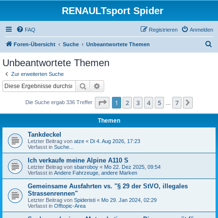
RENAULTsport Spider
FAQ
Registrieren
Anmelden
S
Foren-Übersicht
Suche
Unbeantwortete Themen
u
Unbeantwortete Themen
c
Zur erweiterten Suche
h
Suche
Erweiterte Suche
e
Seite
1
von
7
1
2
3
4
5
7
Nächst
Die Suche ergab 336 Treffer
…
Themen
Tankdeckel
Letzter Beitrag von
atze
«
Di 4. Aug 2026, 17:23
Verfasst in
Suche...
Ich verkaufe meine Alpine A110 S
Letzter Beitrag von
sbarroboy
«
Mo 22. Dez 2025, 09:54
Verfasst in
Andere Fahrzeuge, andere Marken
Gemeinsame Ausfahrten vs. "§ 29 der StVO, illegales
Strassenrennen"
Letzter Beitrag von
Spideristi
«
Mo 29. Jan 2024, 02:29
Verfasst in
Offtopic-Area