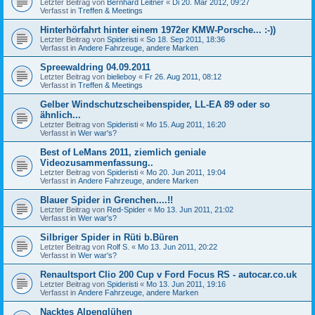
Letzter Beitrag von
Bernhard Leitner
«
Di 20. Mär 2012, 09:27
Verfasst in
Treffen & Meetings
Hinterhörfahrt hinter einem 1972er KMW-Porsche... :-))
Letzter Beitrag von
Spideristi
«
So 18. Sep 2011, 18:36
Verfasst in
Andere Fahrzeuge, andere Marken
Spreewaldring 04.09.2011
Letzter Beitrag von
bielieboy
«
Fr 26. Aug 2011, 08:12
Verfasst in
Treffen & Meetings
Gelber Windschutzscheibenspider, LL-EA 89 oder so
ähnlich...
Letzter Beitrag von
Spideristi
«
Mo 15. Aug 2011, 16:20
Verfasst in
Wer war's?
Best of LeMans 2011, ziemlich geniale
Videozusammenfassung..
Letzter Beitrag von
Spideristi
«
Mo 20. Jun 2011, 19:04
Verfasst in
Andere Fahrzeuge, andere Marken
Blauer Spider in Grenchen....!!
Letzter Beitrag von
Red-Spider
«
Mo 13. Jun 2011, 21:02
Verfasst in
Wer war's?
Silbriger Spider in Rüti b.Büren
Letzter Beitrag von
Rolf S.
«
Mo 13. Jun 2011, 20:22
Verfasst in
Wer war's?
Renaultsport Clio 200 Cup v Ford Focus RS - autocar.co.uk
Letzter Beitrag von
Spideristi
«
Mo 13. Jun 2011, 19:16
Verfasst in
Andere Fahrzeuge, andere Marken
Nacktes Alpenglühen