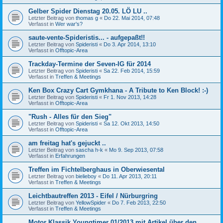
Gelber Spider Dienstag 20.05. LÖ LU ..
Letzter Beitrag von
thomas g
«
Do 22. Mai 2014, 07:48
Verfasst in
Wer war's?
saute-vente-Spideristis... - aufgepaßt!!
Letzter Beitrag von
Spideristi
«
Do 3. Apr 2014, 13:10
Verfasst in
Offtopic-Area
Trackday-Termine der Seven-IG für 2014
Letzter Beitrag von
Spideristi
«
Sa 22. Feb 2014, 15:59
Verfasst in
Treffen & Meetings
Ken Box Crazy Cart Gymkhana - A Tribute to Ken Block! :-)
Letzter Beitrag von
Spideristi
«
Fr 1. Nov 2013, 14:28
Verfasst in
Offtopic-Area
"Rush - Alles für den Sieg"
Letzter Beitrag von
Spideristi
«
Sa 12. Okt 2013, 14:50
Verfasst in
Offtopic-Area
am freitag hat's gejuckt ..
Letzter Beitrag von
sascha h-k
«
Mo 9. Sep 2013, 07:58
Verfasst in
Erfahrungen
Treffen im Fichtelberghaus in Oberwiesental
Letzter Beitrag von
bielieboy
«
Do 11. Apr 2013, 20:11
Verfasst in
Treffen & Meetings
Leichtbautreffen 2013 - Eifel / Nürburgring
Letzter Beitrag von
YellowSpider
«
Do 7. Feb 2013, 22:50
Verfasst in
Treffen & Meetings
Motor Klassik Youngtimer 01/2013 mit Artikel über den