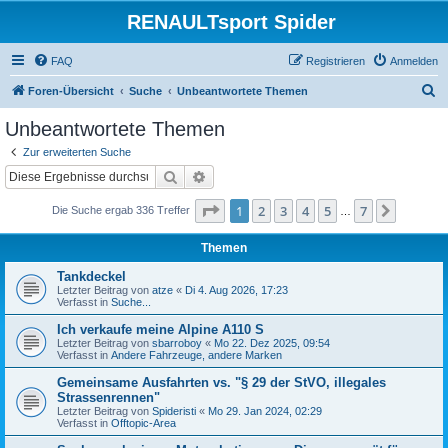
RENAULTsport Spider
FAQ
Registrieren
Anmelden
S
Foren-Übersicht
Suche
Unbeantwortete Themen
u
Unbeantwortete Themen
c
Zur erweiterten Suche
h
Suche
Erweiterte Suche
e
Seite
1
von
7
1
2
3
4
5
7
Nächst
Die Suche ergab 336 Treffer
…
Themen
Tankdeckel
Letzter Beitrag von
atze
«
Di 4. Aug 2026, 17:23
Verfasst in
Suche...
Ich verkaufe meine Alpine A110 S
Letzter Beitrag von
sbarroboy
«
Mo 22. Dez 2025, 09:54
Verfasst in
Andere Fahrzeuge, andere Marken
Gemeinsame Ausfahrten vs. "§ 29 der StVO, illegales
Strassenrennen"
Letzter Beitrag von
Spideristi
«
Mo 29. Jan 2024, 02:29
Verfasst in
Offtopic-Area