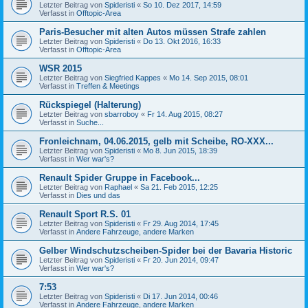
Letzter Beitrag von
Spideristi
«
So 10. Dez 2017, 14:59
Verfasst in
Offtopic-Area
Paris-Besucher mit alten Autos müssen Strafe zahlen
Letzter Beitrag von
Spideristi
«
Do 13. Okt 2016, 16:33
Verfasst in
Offtopic-Area
WSR 2015
Letzter Beitrag von
Siegfried Kappes
«
Mo 14. Sep 2015, 08:01
Verfasst in
Treffen & Meetings
Rückspiegel (Halterung)
Letzter Beitrag von
sbarroboy
«
Fr 14. Aug 2015, 08:27
Verfasst in
Suche...
Fronleichnam, 04.06.2015, gelb mit Scheibe, RO-XXX...
Letzter Beitrag von
Spideristi
«
Mo 8. Jun 2015, 18:39
Verfasst in
Wer war's?
Renault Spider Gruppe in Facebook...
Letzter Beitrag von
Raphael
«
Sa 21. Feb 2015, 12:25
Verfasst in
Dies und das
Renault Sport R.S. 01
Letzter Beitrag von
Spideristi
«
Fr 29. Aug 2014, 17:45
Verfasst in
Andere Fahrzeuge, andere Marken
Gelber Windschutzscheiben-Spider bei der Bavaria Historic
Letzter Beitrag von
Spideristi
«
Fr 20. Jun 2014, 09:47
Verfasst in
Wer war's?
7:53
Letzter Beitrag von
Spideristi
«
Di 17. Jun 2014, 00:46
Verfasst in
Andere Fahrzeuge, andere Marken