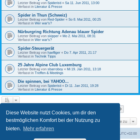
Letzter Beitrag von
Spideristi
«
Sa 11. Jun 2011, 13:00
Verfasst in
Literatur & Presse
Spider in Thun (Schweiz)
Letzter Beitrag von
Red-Spider
«
So 8. Mai 2011, 00:25
Verfasst in
Wer war's?
Nürburgring Richtung Adenau blauer Spider
Letzter Beitrag von
skipper
«
Mo 2. Mai 2011, 08:31
Verfasst in
Wer war's?
Spider-Steuergerät
Letzter Beitrag von
haefliger
«
Do 7. Apr 2011, 21:17
Verfasst in
Technik Tipps
25 Jahre Alpine Club Luxemburg
Letzter Beitrag von
sbarroboy
«
Mi 19. Jan 2011, 13:18
Verfasst in
Treffen & Meetings
Die spinnen, bei YAHOO...
Letzter Beitrag von
Spideristi
«
Di 11. Jan 2011, 19:28
Verfasst in
Literatur & Presse
Seite
1
von
7
1
2
3
4
5
7
Nächst
Die Suche ergab 336 Treffer
…
Diese Website nutzt Cookies, um dir den
bestmöglichen Komfort bei der Nutzung zu
Gehe zu
bieten.
Mehr erfahren
Foren-Übersicht
Alle Zeiten sind
UTC+02:00