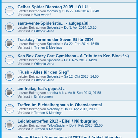
Gelber Spider Dienstag 20.05. LÖ LU ..
Letzter Beitrag von
thomas g
«
Do 22. Mai 2014, 07:48
Verfasst in
Wer war's?
saute-vente-Spideristis... - aufgepaßt!!
Letzter Beitrag von
Spideristi
«
Do 3. Apr 2014, 13:10
Verfasst in
Offtopic-Area
Trackday-Termine der Seven-IG für 2014
Letzter Beitrag von
Spideristi
«
Sa 22. Feb 2014, 15:59
Verfasst in
Treffen & Meetings
Ken Box Crazy Cart Gymkhana - A Tribute to Ken Block! :-)
Letzter Beitrag von
Spideristi
«
Fr 1. Nov 2013, 14:28
Verfasst in
Offtopic-Area
"Rush - Alles für den Sieg"
Letzter Beitrag von
Spideristi
«
Sa 12. Okt 2013, 14:50
Verfasst in
Offtopic-Area
am freitag hat's gejuckt ..
Letzter Beitrag von
sascha h-k
«
Mo 9. Sep 2013, 07:58
Verfasst in
Erfahrungen
Treffen im Fichtelberghaus in Oberwiesental
Letzter Beitrag von
bielieboy
«
Do 11. Apr 2013, 20:11
Verfasst in
Treffen & Meetings
Leichtbautreffen 2013 - Eifel / Nürburgring
Letzter Beitrag von
YellowSpider
«
Do 7. Feb 2013, 22:50
Verfasst in
Treffen & Meetings
Motor Klassik Youngtimer 01/2013 mit Artikel über den