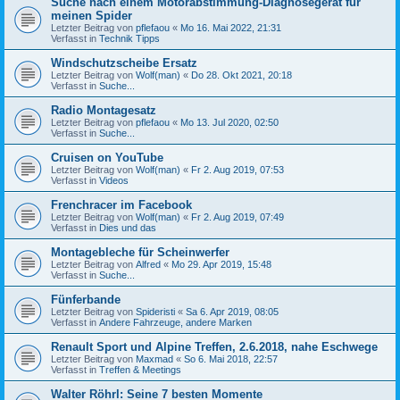
Suche nach einem Motorabstimmung-Diagnosegerät für
meinen Spider
Letzter Beitrag von
pflefaou
«
Mo 16. Mai 2022, 21:31
Verfasst in
Technik Tipps
Windschutzscheibe Ersatz
Letzter Beitrag von
Wolf(man)
«
Do 28. Okt 2021, 20:18
Verfasst in
Suche...
Radio Montagesatz
Letzter Beitrag von
pflefaou
«
Mo 13. Jul 2020, 02:50
Verfasst in
Suche...
Cruisen on YouTube
Letzter Beitrag von
Wolf(man)
«
Fr 2. Aug 2019, 07:53
Verfasst in
Videos
Frenchracer im Facebook
Letzter Beitrag von
Wolf(man)
«
Fr 2. Aug 2019, 07:49
Verfasst in
Dies und das
Montagebleche für Scheinwerfer
Letzter Beitrag von
Alfred
«
Mo 29. Apr 2019, 15:48
Verfasst in
Suche...
Fünferbande
Letzter Beitrag von
Spideristi
«
Sa 6. Apr 2019, 08:05
Verfasst in
Andere Fahrzeuge, andere Marken
Renault Sport und Alpine Treffen, 2.6.2018, nahe Eschwege
Letzter Beitrag von
Maxmad
«
So 6. Mai 2018, 22:57
Verfasst in
Treffen & Meetings
Walter Röhrl: Seine 7 besten Momente