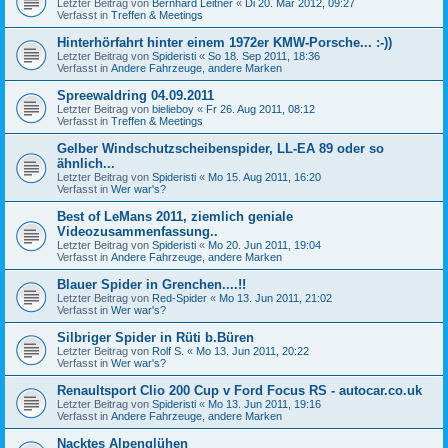
Letzter Beitrag von
Bernhard Leitner
«
Di 20. Mär 2012, 09:27
Verfasst in
Treffen & Meetings
Hinterhörfahrt hinter einem 1972er KMW-Porsche... :-))
Letzter Beitrag von
Spideristi
«
So 18. Sep 2011, 18:36
Verfasst in
Andere Fahrzeuge, andere Marken
Spreewaldring 04.09.2011
Letzter Beitrag von
bielieboy
«
Fr 26. Aug 2011, 08:12
Verfasst in
Treffen & Meetings
Gelber Windschutzscheibenspider, LL-EA 89 oder so
ähnlich...
Letzter Beitrag von
Spideristi
«
Mo 15. Aug 2011, 16:20
Verfasst in
Wer war's?
Best of LeMans 2011, ziemlich geniale
Videozusammenfassung..
Letzter Beitrag von
Spideristi
«
Mo 20. Jun 2011, 19:04
Verfasst in
Andere Fahrzeuge, andere Marken
Blauer Spider in Grenchen....!!
Letzter Beitrag von
Red-Spider
«
Mo 13. Jun 2011, 21:02
Verfasst in
Wer war's?
Silbriger Spider in Rüti b.Büren
Letzter Beitrag von
Rolf S.
«
Mo 13. Jun 2011, 20:22
Verfasst in
Wer war's?
Renaultsport Clio 200 Cup v Ford Focus RS - autocar.co.uk
Letzter Beitrag von
Spideristi
«
Mo 13. Jun 2011, 19:16
Verfasst in
Andere Fahrzeuge, andere Marken
Nacktes Alpenglühen