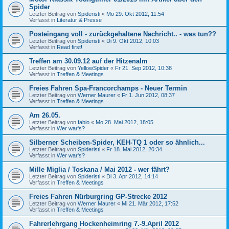
Spider
Letzter Beitrag von
Spideristi
«
Mo 29. Okt 2012, 11:54
Verfasst in
Literatur & Presse
Posteingang voll - zurückgehaltene Nachricht.. - was tun??
Letzter Beitrag von
Spideristi
«
Di 9. Okt 2012, 10:03
Verfasst in
Read first!
Treffen am 30.09.12 auf der Hitzenalm
Letzter Beitrag von
YellowSpider
«
Fr 21. Sep 2012, 10:38
Verfasst in
Treffen & Meetings
Freies Fahren Spa-Francorchamps - Neuer Termin
Letzter Beitrag von
Werner Maurer
«
Fr 1. Jun 2012, 08:37
Verfasst in
Treffen & Meetings
Am 26.05.
Letzter Beitrag von
fabio
«
Mo 28. Mai 2012, 18:05
Verfasst in
Wer war's?
Silberner Scheiben-Spider, KEH-TQ 1 oder so ähnlich...
Letzter Beitrag von
Spideristi
«
Fr 18. Mai 2012, 20:34
Verfasst in
Wer war's?
Mille Miglia / Toskana / Mai 2012 - wer fährt?
Letzter Beitrag von
Spideristi
«
Di 3. Apr 2012, 14:14
Verfasst in
Treffen & Meetings
Freies Fahren Nürburgring GP-Strecke 2012
Letzter Beitrag von
Werner Maurer
«
Mi 21. Mär 2012, 17:52
Verfasst in
Treffen & Meetings
Fahrerlehrgang Hockenheimring 7.-9.April 2012