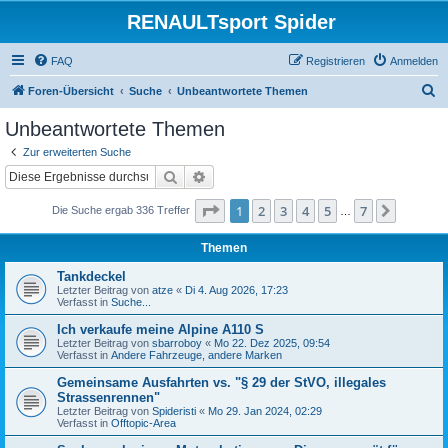
RENAULTsport Spider
FAQ
Registrieren
Anmelden
S
Foren-Übersicht
Suche
Unbeantwortete Themen
u
Unbeantwortete Themen
c
Zur erweiterten Suche
h
Suche
Erweiterte Suche
e
Seite
1
von
7
1
2
3
4
5
7
Nächst
Die Suche ergab 336 Treffer
…
Themen
Tankdeckel
Letzter Beitrag von
atze
«
Di 4. Aug 2026, 17:23
Verfasst in
Suche...
Ich verkaufe meine Alpine A110 S
Letzter Beitrag von
sbarroboy
«
Mo 22. Dez 2025, 09:54
Verfasst in
Andere Fahrzeuge, andere Marken
Gemeinsame Ausfahrten vs. "§ 29 der StVO, illegales
Strassenrennen"
Letzter Beitrag von
Spideristi
«
Mo 29. Jan 2024, 02:29
Verfasst in
Offtopic-Area