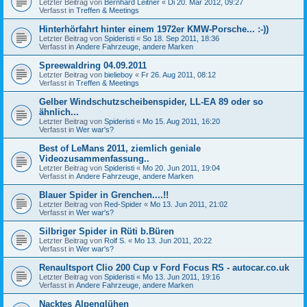
Letzter Beitrag von
Bernhard Leitner
«
Di 20. Mär 2012, 09:27
Verfasst in
Treffen & Meetings
Hinterhörfahrt hinter einem 1972er KMW-Porsche... :-))
Letzter Beitrag von
Spideristi
«
So 18. Sep 2011, 18:36
Verfasst in
Andere Fahrzeuge, andere Marken
Spreewaldring 04.09.2011
Letzter Beitrag von
bielieboy
«
Fr 26. Aug 2011, 08:12
Verfasst in
Treffen & Meetings
Gelber Windschutzscheibenspider, LL-EA 89 oder so
ähnlich...
Letzter Beitrag von
Spideristi
«
Mo 15. Aug 2011, 16:20
Verfasst in
Wer war's?
Best of LeMans 2011, ziemlich geniale
Videozusammenfassung..
Letzter Beitrag von
Spideristi
«
Mo 20. Jun 2011, 19:04
Verfasst in
Andere Fahrzeuge, andere Marken
Blauer Spider in Grenchen....!!
Letzter Beitrag von
Red-Spider
«
Mo 13. Jun 2011, 21:02
Verfasst in
Wer war's?
Silbriger Spider in Rüti b.Büren
Letzter Beitrag von
Rolf S.
«
Mo 13. Jun 2011, 20:22
Verfasst in
Wer war's?
Renaultsport Clio 200 Cup v Ford Focus RS - autocar.co.uk
Letzter Beitrag von
Spideristi
«
Mo 13. Jun 2011, 19:16
Verfasst in
Andere Fahrzeuge, andere Marken
Nacktes Alpenglühen