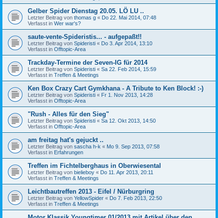
Gelber Spider Dienstag 20.05. LÖ LU ..
Letzter Beitrag von
thomas g
«
Do 22. Mai 2014, 07:48
Verfasst in
Wer war's?
saute-vente-Spideristis... - aufgepaßt!!
Letzter Beitrag von
Spideristi
«
Do 3. Apr 2014, 13:10
Verfasst in
Offtopic-Area
Trackday-Termine der Seven-IG für 2014
Letzter Beitrag von
Spideristi
«
Sa 22. Feb 2014, 15:59
Verfasst in
Treffen & Meetings
Ken Box Crazy Cart Gymkhana - A Tribute to Ken Block! :-)
Letzter Beitrag von
Spideristi
«
Fr 1. Nov 2013, 14:28
Verfasst in
Offtopic-Area
"Rush - Alles für den Sieg"
Letzter Beitrag von
Spideristi
«
Sa 12. Okt 2013, 14:50
Verfasst in
Offtopic-Area
am freitag hat's gejuckt ..
Letzter Beitrag von
sascha h-k
«
Mo 9. Sep 2013, 07:58
Verfasst in
Erfahrungen
Treffen im Fichtelberghaus in Oberwiesental
Letzter Beitrag von
bielieboy
«
Do 11. Apr 2013, 20:11
Verfasst in
Treffen & Meetings
Leichtbautreffen 2013 - Eifel / Nürburgring
Letzter Beitrag von
YellowSpider
«
Do 7. Feb 2013, 22:50
Verfasst in
Treffen & Meetings
Motor Klassik Youngtimer 01/2013 mit Artikel über den