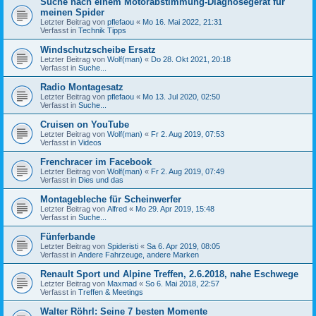
Suche nach einem Motorabstimmung-Diagnosegerät für
meinen Spider
Letzter Beitrag von
pflefaou
«
Mo 16. Mai 2022, 21:31
Verfasst in
Technik Tipps
Windschutzscheibe Ersatz
Letzter Beitrag von
Wolf(man)
«
Do 28. Okt 2021, 20:18
Verfasst in
Suche...
Radio Montagesatz
Letzter Beitrag von
pflefaou
«
Mo 13. Jul 2020, 02:50
Verfasst in
Suche...
Cruisen on YouTube
Letzter Beitrag von
Wolf(man)
«
Fr 2. Aug 2019, 07:53
Verfasst in
Videos
Frenchracer im Facebook
Letzter Beitrag von
Wolf(man)
«
Fr 2. Aug 2019, 07:49
Verfasst in
Dies und das
Montagebleche für Scheinwerfer
Letzter Beitrag von
Alfred
«
Mo 29. Apr 2019, 15:48
Verfasst in
Suche...
Fünferbande
Letzter Beitrag von
Spideristi
«
Sa 6. Apr 2019, 08:05
Verfasst in
Andere Fahrzeuge, andere Marken
Renault Sport und Alpine Treffen, 2.6.2018, nahe Eschwege
Letzter Beitrag von
Maxmad
«
So 6. Mai 2018, 22:57
Verfasst in
Treffen & Meetings
Walter Röhrl: Seine 7 besten Momente