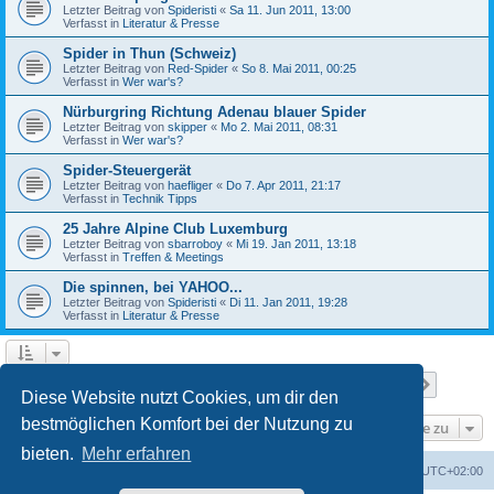
Letzter Beitrag von
Spideristi
«
Sa 11. Jun 2011, 13:00
Verfasst in
Literatur & Presse
Spider in Thun (Schweiz)
Letzter Beitrag von
Red-Spider
«
So 8. Mai 2011, 00:25
Verfasst in
Wer war's?
Nürburgring Richtung Adenau blauer Spider
Letzter Beitrag von
skipper
«
Mo 2. Mai 2011, 08:31
Verfasst in
Wer war's?
Spider-Steuergerät
Letzter Beitrag von
haefliger
«
Do 7. Apr 2011, 21:17
Verfasst in
Technik Tipps
25 Jahre Alpine Club Luxemburg
Letzter Beitrag von
sbarroboy
«
Mi 19. Jan 2011, 13:18
Verfasst in
Treffen & Meetings
Die spinnen, bei YAHOO...
Letzter Beitrag von
Spideristi
«
Di 11. Jan 2011, 19:28
Verfasst in
Literatur & Presse
Seite
1
von
7
1
2
3
4
5
7
Nächst
Die Suche ergab 336 Treffer
…
Diese Website nutzt Cookies, um dir den
bestmöglichen Komfort bei der Nutzung zu
Gehe zu
bieten.
Mehr erfahren
Foren-Übersicht
Alle Zeiten sind
UTC+02:00