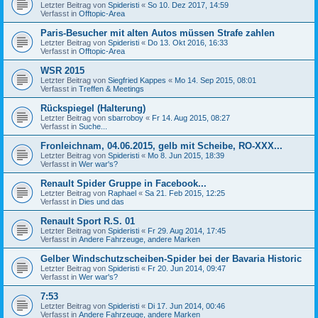
Letzter Beitrag von
Spideristi
«
So 10. Dez 2017, 14:59
Verfasst in
Offtopic-Area
Paris-Besucher mit alten Autos müssen Strafe zahlen
Letzter Beitrag von
Spideristi
«
Do 13. Okt 2016, 16:33
Verfasst in
Offtopic-Area
WSR 2015
Letzter Beitrag von
Siegfried Kappes
«
Mo 14. Sep 2015, 08:01
Verfasst in
Treffen & Meetings
Rückspiegel (Halterung)
Letzter Beitrag von
sbarroboy
«
Fr 14. Aug 2015, 08:27
Verfasst in
Suche...
Fronleichnam, 04.06.2015, gelb mit Scheibe, RO-XXX...
Letzter Beitrag von
Spideristi
«
Mo 8. Jun 2015, 18:39
Verfasst in
Wer war's?
Renault Spider Gruppe in Facebook...
Letzter Beitrag von
Raphael
«
Sa 21. Feb 2015, 12:25
Verfasst in
Dies und das
Renault Sport R.S. 01
Letzter Beitrag von
Spideristi
«
Fr 29. Aug 2014, 17:45
Verfasst in
Andere Fahrzeuge, andere Marken
Gelber Windschutzscheiben-Spider bei der Bavaria Historic
Letzter Beitrag von
Spideristi
«
Fr 20. Jun 2014, 09:47
Verfasst in
Wer war's?
7:53
Letzter Beitrag von
Spideristi
«
Di 17. Jun 2014, 00:46
Verfasst in
Andere Fahrzeuge, andere Marken