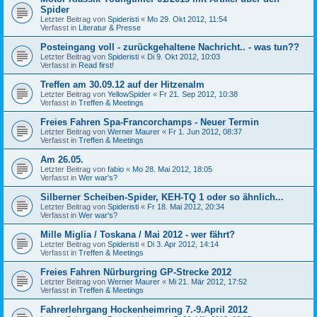
Spider
Letzter Beitrag von
Spideristi
«
Mo 29. Okt 2012, 11:54
Verfasst in
Literatur & Presse
Posteingang voll - zurückgehaltene Nachricht.. - was tun??
Letzter Beitrag von
Spideristi
«
Di 9. Okt 2012, 10:03
Verfasst in
Read first!
Treffen am 30.09.12 auf der Hitzenalm
Letzter Beitrag von
YellowSpider
«
Fr 21. Sep 2012, 10:38
Verfasst in
Treffen & Meetings
Freies Fahren Spa-Francorchamps - Neuer Termin
Letzter Beitrag von
Werner Maurer
«
Fr 1. Jun 2012, 08:37
Verfasst in
Treffen & Meetings
Am 26.05.
Letzter Beitrag von
fabio
«
Mo 28. Mai 2012, 18:05
Verfasst in
Wer war's?
Silberner Scheiben-Spider, KEH-TQ 1 oder so ähnlich...
Letzter Beitrag von
Spideristi
«
Fr 18. Mai 2012, 20:34
Verfasst in
Wer war's?
Mille Miglia / Toskana / Mai 2012 - wer fährt?
Letzter Beitrag von
Spideristi
«
Di 3. Apr 2012, 14:14
Verfasst in
Treffen & Meetings
Freies Fahren Nürburgring GP-Strecke 2012
Letzter Beitrag von
Werner Maurer
«
Mi 21. Mär 2012, 17:52
Verfasst in
Treffen & Meetings
Fahrerlehrgang Hockenheimring 7.-9.April 2012