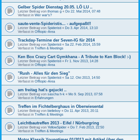
Gelber Spider Dienstag 20.05. LÖ LU ..
Letzter Beitrag von
thomas g
«
Do 22. Mai 2014, 07:48
Verfasst in
Wer war's?
saute-vente-Spideristis... - aufgepaßt!!
Letzter Beitrag von
Spideristi
«
Do 3. Apr 2014, 13:10
Verfasst in
Offtopic-Area
Trackday-Termine der Seven-IG für 2014
Letzter Beitrag von
Spideristi
«
Sa 22. Feb 2014, 15:59
Verfasst in
Treffen & Meetings
Ken Box Crazy Cart Gymkhana - A Tribute to Ken Block! :-)
Letzter Beitrag von
Spideristi
«
Fr 1. Nov 2013, 14:28
Verfasst in
Offtopic-Area
"Rush - Alles für den Sieg"
Letzter Beitrag von
Spideristi
«
Sa 12. Okt 2013, 14:50
Verfasst in
Offtopic-Area
am freitag hat's gejuckt ..
Letzter Beitrag von
sascha h-k
«
Mo 9. Sep 2013, 07:58
Verfasst in
Erfahrungen
Treffen im Fichtelberghaus in Oberwiesental
Letzter Beitrag von
bielieboy
«
Do 11. Apr 2013, 20:11
Verfasst in
Treffen & Meetings
Leichtbautreffen 2013 - Eifel / Nürburgring
Letzter Beitrag von
YellowSpider
«
Do 7. Feb 2013, 22:50
Verfasst in
Treffen & Meetings
Motor Klassik Youngtimer 01/2013 mit Artikel über den