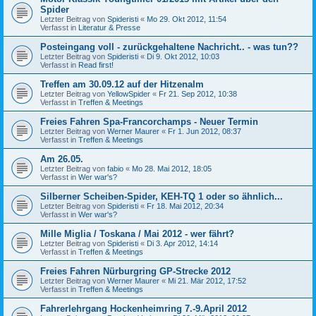
Spider
Letzter Beitrag von
Spideristi
«
Mo 29. Okt 2012, 11:54
Verfasst in
Literatur & Presse
Posteingang voll - zurückgehaltene Nachricht.. - was tun??
Letzter Beitrag von
Spideristi
«
Di 9. Okt 2012, 10:03
Verfasst in
Read first!
Treffen am 30.09.12 auf der Hitzenalm
Letzter Beitrag von
YellowSpider
«
Fr 21. Sep 2012, 10:38
Verfasst in
Treffen & Meetings
Freies Fahren Spa-Francorchamps - Neuer Termin
Letzter Beitrag von
Werner Maurer
«
Fr 1. Jun 2012, 08:37
Verfasst in
Treffen & Meetings
Am 26.05.
Letzter Beitrag von
fabio
«
Mo 28. Mai 2012, 18:05
Verfasst in
Wer war's?
Silberner Scheiben-Spider, KEH-TQ 1 oder so ähnlich...
Letzter Beitrag von
Spideristi
«
Fr 18. Mai 2012, 20:34
Verfasst in
Wer war's?
Mille Miglia / Toskana / Mai 2012 - wer fährt?
Letzter Beitrag von
Spideristi
«
Di 3. Apr 2012, 14:14
Verfasst in
Treffen & Meetings
Freies Fahren Nürburgring GP-Strecke 2012
Letzter Beitrag von
Werner Maurer
«
Mi 21. Mär 2012, 17:52
Verfasst in
Treffen & Meetings
Fahrerlehrgang Hockenheimring 7.-9.April 2012