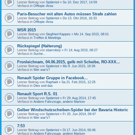
Letzter Beitrag von
Spideristi
«
So 10. Dez 2017, 14:59
Verfasst in
Offtopic-Area
Paris-Besucher mit alten Autos müssen Strafe zahlen
Letzter Beitrag von
Spideristi
«
Do 13. Okt 2016, 16:33
Verfasst in
Offtopic-Area
WSR 2015
Letzter Beitrag von
Siegfried Kappes
«
Mo 14. Sep 2015, 08:01
Verfasst in
Treffen & Meetings
Rückspiegel (Halterung)
Letzter Beitrag von
sbarroboy
«
Fr 14. Aug 2015, 08:27
Verfasst in
Suche...
Fronleichnam, 04.06.2015, gelb mit Scheibe, RO-XXX...
Letzter Beitrag von
Spideristi
«
Mo 8. Jun 2015, 18:39
Verfasst in
Wer war's?
Renault Spider Gruppe in Facebook...
Letzter Beitrag von
Raphael
«
Sa 21. Feb 2015, 12:25
Verfasst in
Dies und das
Renault Sport R.S. 01
Letzter Beitrag von
Spideristi
«
Fr 29. Aug 2014, 17:45
Verfasst in
Andere Fahrzeuge, andere Marken
Gelber Windschutzscheiben-Spider bei der Bavaria Historic
Letzter Beitrag von
Spideristi
«
Fr 20. Jun 2014, 09:47
Verfasst in
Wer war's?
7:53
Letzter Beitrag von
Spideristi
«
Di 17. Jun 2014, 00:46
Verfasst in
Andere Fahrzeuge, andere Marken