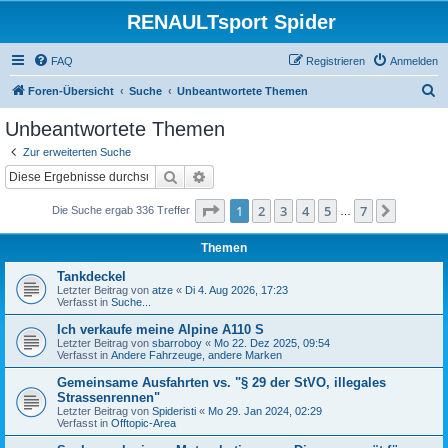
RENAULTsport Spider
FAQ
Registrieren
Anmelden
S
Foren-Übersicht
Suche
Unbeantwortete Themen
u
Unbeantwortete Themen
c
Zur erweiterten Suche
h
Suche
Erweiterte Suche
e
Seite
1
von
7
1
2
3
4
5
7
Nächst
Die Suche ergab 336 Treffer
…
Themen
Tankdeckel
Letzter Beitrag von
atze
«
Di 4. Aug 2026, 17:23
Verfasst in
Suche...
Ich verkaufe meine Alpine A110 S
Letzter Beitrag von
sbarroboy
«
Mo 22. Dez 2025, 09:54
Verfasst in
Andere Fahrzeuge, andere Marken
Gemeinsame Ausfahrten vs. "§ 29 der StVO, illegales
Strassenrennen"
Letzter Beitrag von
Spideristi
«
Mo 29. Jan 2024, 02:29
Verfasst in
Offtopic-Area