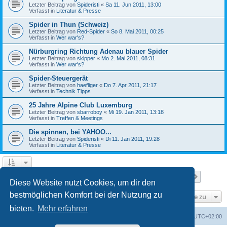
Letzter Beitrag von
Spideristi
«
Sa 11. Jun 2011, 13:00
Verfasst in
Literatur & Presse
Spider in Thun (Schweiz)
Letzter Beitrag von
Red-Spider
«
So 8. Mai 2011, 00:25
Verfasst in
Wer war's?
Nürburgring Richtung Adenau blauer Spider
Letzter Beitrag von
skipper
«
Mo 2. Mai 2011, 08:31
Verfasst in
Wer war's?
Spider-Steuergerät
Letzter Beitrag von
haefliger
«
Do 7. Apr 2011, 21:17
Verfasst in
Technik Tipps
25 Jahre Alpine Club Luxemburg
Letzter Beitrag von
sbarroboy
«
Mi 19. Jan 2011, 13:18
Verfasst in
Treffen & Meetings
Die spinnen, bei YAHOO...
Letzter Beitrag von
Spideristi
«
Di 11. Jan 2011, 19:28
Verfasst in
Literatur & Presse
Seite
1
von
7
1
2
3
4
5
7
Nächst
Die Suche ergab 336 Treffer
…
Diese Website nutzt Cookies, um dir den
bestmöglichen Komfort bei der Nutzung zu
Gehe zu
bieten.
Mehr erfahren
Foren-Übersicht
Alle Zeiten sind
UTC+02:00