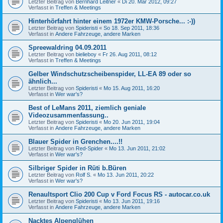
Letzter Beitrag von
Bernhard Leitner
«
Di 20. Mär 2012, 09:27
Verfasst in
Treffen & Meetings
Hinterhörfahrt hinter einem 1972er KMW-Porsche... :-))
Letzter Beitrag von
Spideristi
«
So 18. Sep 2011, 18:36
Verfasst in
Andere Fahrzeuge, andere Marken
Spreewaldring 04.09.2011
Letzter Beitrag von
bielieboy
«
Fr 26. Aug 2011, 08:12
Verfasst in
Treffen & Meetings
Gelber Windschutzscheibenspider, LL-EA 89 oder so
ähnlich...
Letzter Beitrag von
Spideristi
«
Mo 15. Aug 2011, 16:20
Verfasst in
Wer war's?
Best of LeMans 2011, ziemlich geniale
Videozusammenfassung..
Letzter Beitrag von
Spideristi
«
Mo 20. Jun 2011, 19:04
Verfasst in
Andere Fahrzeuge, andere Marken
Blauer Spider in Grenchen....!!
Letzter Beitrag von
Red-Spider
«
Mo 13. Jun 2011, 21:02
Verfasst in
Wer war's?
Silbriger Spider in Rüti b.Büren
Letzter Beitrag von
Rolf S.
«
Mo 13. Jun 2011, 20:22
Verfasst in
Wer war's?
Renaultsport Clio 200 Cup v Ford Focus RS - autocar.co.uk
Letzter Beitrag von
Spideristi
«
Mo 13. Jun 2011, 19:16
Verfasst in
Andere Fahrzeuge, andere Marken
Nacktes Alpenglühen