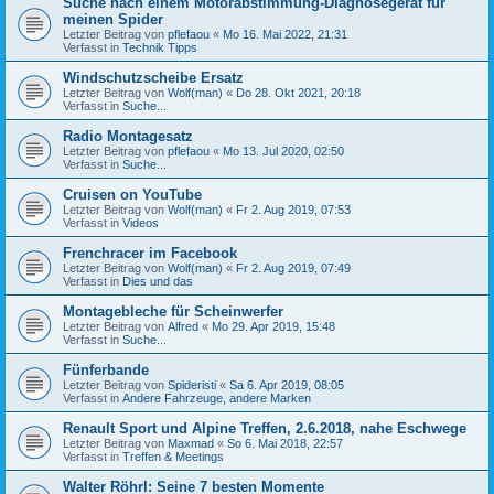
Suche nach einem Motorabstimmung-Diagnosegerät für
meinen Spider
Letzter Beitrag von
pflefaou
«
Mo 16. Mai 2022, 21:31
Verfasst in
Technik Tipps
Windschutzscheibe Ersatz
Letzter Beitrag von
Wolf(man)
«
Do 28. Okt 2021, 20:18
Verfasst in
Suche...
Radio Montagesatz
Letzter Beitrag von
pflefaou
«
Mo 13. Jul 2020, 02:50
Verfasst in
Suche...
Cruisen on YouTube
Letzter Beitrag von
Wolf(man)
«
Fr 2. Aug 2019, 07:53
Verfasst in
Videos
Frenchracer im Facebook
Letzter Beitrag von
Wolf(man)
«
Fr 2. Aug 2019, 07:49
Verfasst in
Dies und das
Montagebleche für Scheinwerfer
Letzter Beitrag von
Alfred
«
Mo 29. Apr 2019, 15:48
Verfasst in
Suche...
Fünferbande
Letzter Beitrag von
Spideristi
«
Sa 6. Apr 2019, 08:05
Verfasst in
Andere Fahrzeuge, andere Marken
Renault Sport und Alpine Treffen, 2.6.2018, nahe Eschwege
Letzter Beitrag von
Maxmad
«
So 6. Mai 2018, 22:57
Verfasst in
Treffen & Meetings
Walter Röhrl: Seine 7 besten Momente