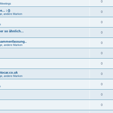
0
 Meetings
.. :-))
0
e, andere Marken
0
s
r so ähnlich...
0
usammenfassung..
0
ge, andere Marken
0
0
tocar.co.uk
0
ge, andere Marken
0
e
0
0