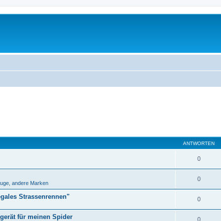
ANTWORTEN
0
0
uge, andere Marken
egales Strassenrennen"
0
erät für meinen Spider
0