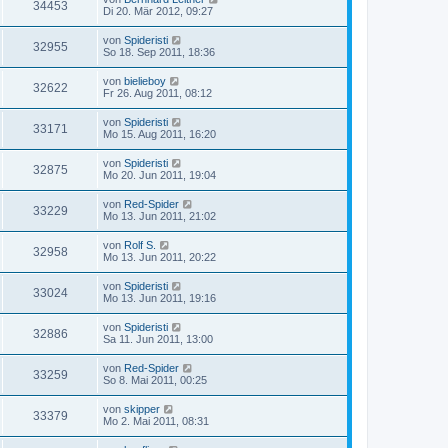
34453
Di 20. Mär 2012, 09:27
von
Spideristi
32955
So 18. Sep 2011, 18:36
von
bielieboy
32622
Fr 26. Aug 2011, 08:12
von
Spideristi
33171
Mo 15. Aug 2011, 16:20
von
Spideristi
32875
Mo 20. Jun 2011, 19:04
von
Red-Spider
33229
Mo 13. Jun 2011, 21:02
von
Rolf S.
32958
Mo 13. Jun 2011, 20:22
von
Spideristi
33024
Mo 13. Jun 2011, 19:16
von
Spideristi
32886
Sa 11. Jun 2011, 13:00
von
Red-Spider
33259
So 8. Mai 2011, 00:25
von
skipper
33379
Mo 2. Mai 2011, 08:31