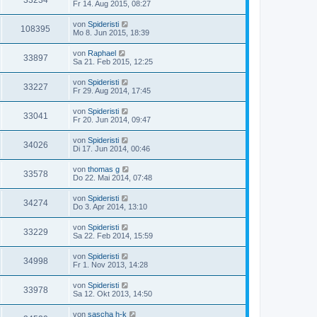
33234
Fr 14. Aug 2015, 08:27
von
Spideristi
108395
Mo 8. Jun 2015, 18:39
von
Raphael
33897
Sa 21. Feb 2015, 12:25
von
Spideristi
33227
Fr 29. Aug 2014, 17:45
von
Spideristi
33041
Fr 20. Jun 2014, 09:47
von
Spideristi
34026
Di 17. Jun 2014, 00:46
von
thomas g
33578
Do 22. Mai 2014, 07:48
von
Spideristi
34274
Do 3. Apr 2014, 13:10
von
Spideristi
33229
Sa 22. Feb 2014, 15:59
von
Spideristi
34998
Fr 1. Nov 2013, 14:28
von
Spideristi
33978
Sa 12. Okt 2013, 14:50
von
sascha h-k