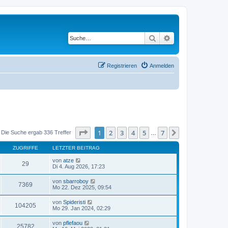
Suche
Erweiterte Suche
Registrieren
Anmelden
Seite
1
von
7
1
2
3
4
5
7
Nächste
Die Suche ergab 336 Treffer
…
ZUGRIFFE
LETZTER BEITRAG
von
atze
29
Di 4. Aug 2026, 17:23
von
sbarroboy
7369
Mo 22. Dez 2025, 09:54
von
Spideristi
104205
Mo 29. Jan 2024, 02:29
von
pflefaou
25782