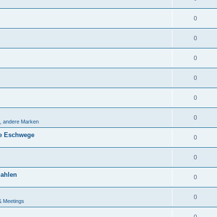
0
0
0
0
0
0
, andere Marken
ahe Eschwege
0
0
zahlen
0
0
& Meetings