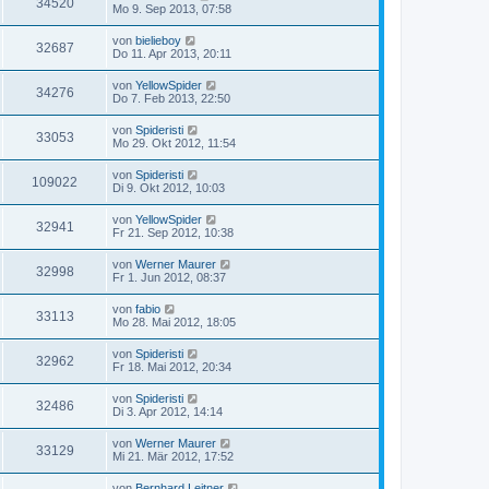
34520
Mo 9. Sep 2013, 07:58
von
bielieboy
32687
Do 11. Apr 2013, 20:11
von
YellowSpider
34276
Do 7. Feb 2013, 22:50
von
Spideristi
33053
Mo 29. Okt 2012, 11:54
von
Spideristi
109022
Di 9. Okt 2012, 10:03
von
YellowSpider
32941
Fr 21. Sep 2012, 10:38
von
Werner Maurer
32998
Fr 1. Jun 2012, 08:37
von
fabio
33113
Mo 28. Mai 2012, 18:05
von
Spideristi
32962
Fr 18. Mai 2012, 20:34
von
Spideristi
32486
Di 3. Apr 2012, 14:14
von
Werner Maurer
33129
Mi 21. Mär 2012, 17:52
von
Bernhard Leitner