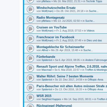
von
pflefaou
»
Mo 16. Mai 2022, 21:31
» in
Technik Tipps
Windschutzscheibe Ersatz
von
Wolf(man)
»
Do 28. Okt 2021, 20:18
» in
Suche...
Radio Montagesatz
von
pflefaou
»
Mo 13. Jul 2020, 02:50
» in
Suche...
Cruisen on YouTube
von
Wolf(man)
»
Fr 2. Aug 2019, 07:53
» in
Videos
Frenchracer im Facebook
von
Wolf(man)
»
Fr 2. Aug 2019, 07:49
» in
Dies und das
Montagebleche für Scheinwerfer
von
Alfred
»
Mo 29. Apr 2019, 15:48
» in
Suche...
Fünferbande
von
Spideristi
»
Sa 6. Apr 2019, 08:05
» in
Andere Fahrzeuge
Renault Sport und Alpine Treffen, 2.6.2018, n
von
Maxmad
»
So 6. Mai 2018, 22:57
» in
Treffen & Meetings
Walter Röhrl: Seine 7 besten Momente
von
Spideristi
»
So 10. Dez 2017, 14:59
» in
Offtopic-Area
Paris-Besucher mit alten Autos müssen Strafe 
von
Spideristi
»
Do 13. Okt 2016, 16:33
» in
Offtopic-Area
WSR 2015
von
Siegfried Kappes
»
Mo 14. Sep 2015, 08:01
» in
Treffen 
Rückspiegel (Halterung)