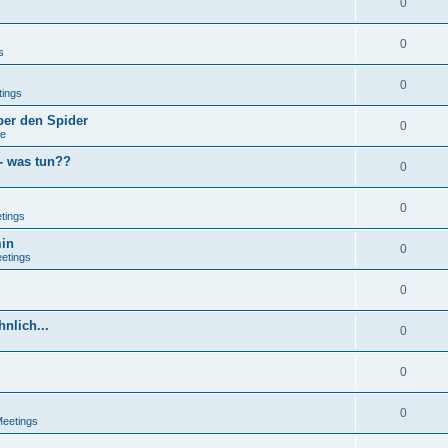
0
0
s
0
tings
ber den Spider
0
se
 - was tun??
0
0
tings
min
0
eetings
0
nlich...
0
0
0
Meetings