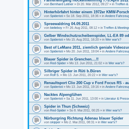
Fahrerlehrgang Hockenheimring 7.-9.April 2012
von
Bernhard Leitner
»
Di 20. Mär 2012, 09:27
» in
Treffen &
Hinterhörfahrt hinter einem 1972er KMW-Porsche.
von
Spideristi
»
So 18. Sep 2011, 18:36
» in
Andere Fahrzeug
Spreewaldring 04.09.2011
von
bielieboy
»
Fr 26. Aug 2011, 08:12
» in
Treffen & Meeting
Gelber Windschutzscheibenspider, LL-EA 89 ode
von
Spideristi
»
Mo 15. Aug 2011, 16:20
» in
Wer war's?
Best of LeMans 2011, ziemlich geniale Videoz
von
Spideristi
»
Mo 20. Jun 2011, 19:04
» in
Andere Fahrzeu
Blauer Spider in Grenchen....!!
von
Red-Spider
»
Mo 13. Jun 2011, 21:02
» in
Wer war's?
Silbriger Spider in Rüti b.Büren
von
Rolf S.
»
Mo 13. Jun 2011, 20:22
» in
Wer war's?
Renaultsport Clio 200 Cup v Ford Focus RS - au
von
Spideristi
»
Mo 13. Jun 2011, 19:16
» in
Andere Fahrzeu
Nacktes Alpenglühen
von
Spideristi
»
Sa 11. Jun 2011, 13:00
» in
Literatur & Press
Spider in Thun (Schweiz)
von
Red-Spider
»
So 8. Mai 2011, 00:25
» in
Wer war's?
Nürburgring Richtung Adenau blauer Spider
von
skipper
»
Mo 2. Mai 2011, 08:31
» in
Wer war's?