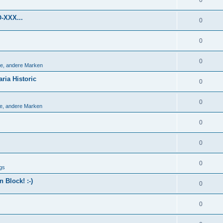
0
O-XXX...
0
0
0
e, andere Marken
ria Historic
0
0
e, andere Marken
0
0
0
gs
 Block! :-)
0
0