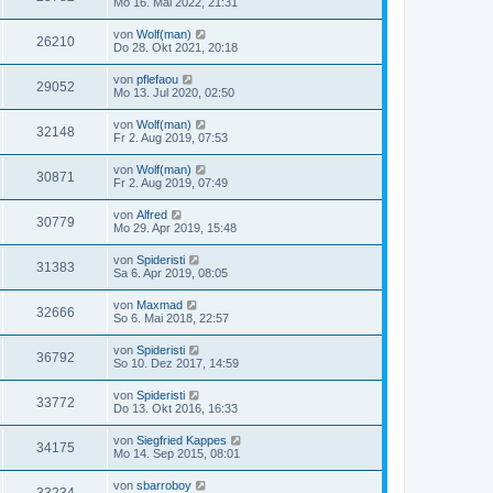
Mo 16. Mai 2022, 21:31
von
Wolf(man)
26210
Do 28. Okt 2021, 20:18
von
pflefaou
29052
Mo 13. Jul 2020, 02:50
von
Wolf(man)
32148
Fr 2. Aug 2019, 07:53
von
Wolf(man)
30871
Fr 2. Aug 2019, 07:49
von
Alfred
30779
Mo 29. Apr 2019, 15:48
von
Spideristi
31383
Sa 6. Apr 2019, 08:05
von
Maxmad
32666
So 6. Mai 2018, 22:57
von
Spideristi
36792
So 10. Dez 2017, 14:59
von
Spideristi
33772
Do 13. Okt 2016, 16:33
von
Siegfried Kappes
34175
Mo 14. Sep 2015, 08:01
von
sbarroboy