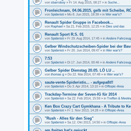
von
sbarroboy
»
Fr 14. Aug 2015, 08:27
» in
Suche...
Fronleichnam, 04.06.2015, gelb mit Scheibe, R
von
Spideristi
»
Mo 8. Jun 2015, 18:39
» in
Wer war's?
Renault Spider Gruppe in Facebook...
von
Raphael
»
Sa 21. Feb 2015, 12:25
» in
Dies und das
Renault Sport R.S. 01
von
Spideristi
»
Fr 29. Aug 2014, 17:45
» in
Andere Fahrzeug
Gelber Windschutzscheiben-Spider bei der Bava
von
Spideristi
»
Fr 20. Jun 2014, 09:47
» in
Wer war's?
7:53
von
Spideristi
»
Di 17. Jun 2014, 00:46
» in
Andere Fahrzeug
Gelber Spider Dienstag 20.05. LÖ LU ..
von
thomas g
»
Do 22. Mai 2014, 07:48
» in
Wer war's?
saute-vente-Spideristis... - aufgepaßt!!
von
Spideristi
»
Do 3. Apr 2014, 13:10
» in
Offtopic-Area
Trackday-Termine der Seven-IG für 2014
von
Spideristi
»
Sa 22. Feb 2014, 15:59
» in
Treffen & Meetin
Ken Box Crazy Cart Gymkhana - A Tribute to Ken
von
Spideristi
»
Fr 1. Nov 2013, 14:28
» in
Offtopic-Area
"Rush - Alles für den Sieg"
von
Spideristi
»
Sa 12. Okt 2013, 14:50
» in
Offtopic-Area
am freitag hat's gejuckt ..