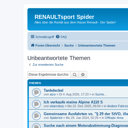
RENAULTsport Spider
Alles über die Rarität aus dem Hause Renault - Der Spider!
Schnellzugriff
FAQ
Foren-Übersicht
Suche
Unbeantwortete Themen
Unbeantwortete Themen
Zur erweiterten Suche
Suche
Erweiterte Suche
THEMEN
Tankdeckel
von
atze
»
Di 4. Aug 2026, 17:23
» in
Suche...
Ich verkaufe meine Alpine A110 S
von
sbarroboy
»
Mo 22. Dez 2025, 09:54
» in
Andere Fahrze
Gemeinsame Ausfahrten vs. "§ 29 der StVO, ill
von
Spideristi
»
Mo 29. Jan 2024, 02:29
» in
Offtopic-Area
Suche nach einem Motorabstimmung-Diagnoseg