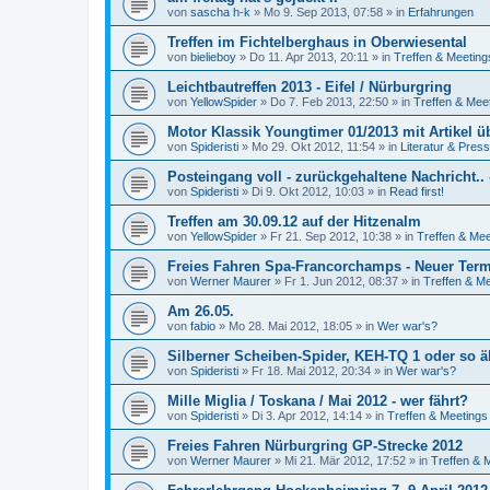
von
sascha h-k
»
Mo 9. Sep 2013, 07:58
» in
Erfahrungen
Treffen im Fichtelberghaus in Oberwiesental
von
bielieboy
»
Do 11. Apr 2013, 20:11
» in
Treffen & Meeting
Leichtbautreffen 2013 - Eifel / Nürburgring
von
YellowSpider
»
Do 7. Feb 2013, 22:50
» in
Treffen & Mee
Motor Klassik Youngtimer 01/2013 mit Artikel ü
von
Spideristi
»
Mo 29. Okt 2012, 11:54
» in
Literatur & Pres
Posteingang voll - zurückgehaltene Nachricht..
von
Spideristi
»
Di 9. Okt 2012, 10:03
» in
Read first!
Treffen am 30.09.12 auf der Hitzenalm
von
YellowSpider
»
Fr 21. Sep 2012, 10:38
» in
Treffen & Mee
Freies Fahren Spa-Francorchamps - Neuer Ter
von
Werner Maurer
»
Fr 1. Jun 2012, 08:37
» in
Treffen & M
Am 26.05.
von
fabio
»
Mo 28. Mai 2012, 18:05
» in
Wer war's?
Silberner Scheiben-Spider, KEH-TQ 1 oder so äh
von
Spideristi
»
Fr 18. Mai 2012, 20:34
» in
Wer war's?
Mille Miglia / Toskana / Mai 2012 - wer fährt?
von
Spideristi
»
Di 3. Apr 2012, 14:14
» in
Treffen & Meetings
Freies Fahren Nürburgring GP-Strecke 2012
von
Werner Maurer
»
Mi 21. Mär 2012, 17:52
» in
Treffen & 