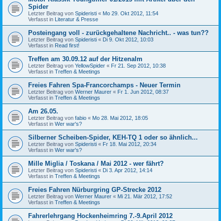
Spider
Letzter Beitrag von
Spideristi
«
Mo 29. Okt 2012, 11:54
Verfasst in
Literatur & Presse
Posteingang voll - zurückgehaltene Nachricht.. - was tun??
Letzter Beitrag von
Spideristi
«
Di 9. Okt 2012, 10:03
Verfasst in
Read first!
Treffen am 30.09.12 auf der Hitzenalm
Letzter Beitrag von
YellowSpider
«
Fr 21. Sep 2012, 10:38
Verfasst in
Treffen & Meetings
Freies Fahren Spa-Francorchamps - Neuer Termin
Letzter Beitrag von
Werner Maurer
«
Fr 1. Jun 2012, 08:37
Verfasst in
Treffen & Meetings
Am 26.05.
Letzter Beitrag von
fabio
«
Mo 28. Mai 2012, 18:05
Verfasst in
Wer war's?
Silberner Scheiben-Spider, KEH-TQ 1 oder so ähnlich...
Letzter Beitrag von
Spideristi
«
Fr 18. Mai 2012, 20:34
Verfasst in
Wer war's?
Mille Miglia / Toskana / Mai 2012 - wer fährt?
Letzter Beitrag von
Spideristi
«
Di 3. Apr 2012, 14:14
Verfasst in
Treffen & Meetings
Freies Fahren Nürburgring GP-Strecke 2012
Letzter Beitrag von
Werner Maurer
«
Mi 21. Mär 2012, 17:52
Verfasst in
Treffen & Meetings
Fahrerlehrgang Hockenheimring 7.-9.April 2012