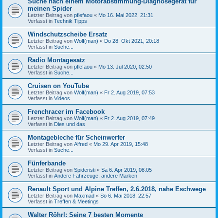
Suche nach einem Motorabstimmung-Diagnosegerät für
meinen Spider
Letzter Beitrag von
pflefaou
«
Mo 16. Mai 2022, 21:31
Verfasst in
Technik Tipps
Windschutzscheibe Ersatz
Letzter Beitrag von
Wolf(man)
«
Do 28. Okt 2021, 20:18
Verfasst in
Suche...
Radio Montagesatz
Letzter Beitrag von
pflefaou
«
Mo 13. Jul 2020, 02:50
Verfasst in
Suche...
Cruisen on YouTube
Letzter Beitrag von
Wolf(man)
«
Fr 2. Aug 2019, 07:53
Verfasst in
Videos
Frenchracer im Facebook
Letzter Beitrag von
Wolf(man)
«
Fr 2. Aug 2019, 07:49
Verfasst in
Dies und das
Montagebleche für Scheinwerfer
Letzter Beitrag von
Alfred
«
Mo 29. Apr 2019, 15:48
Verfasst in
Suche...
Fünferbande
Letzter Beitrag von
Spideristi
«
Sa 6. Apr 2019, 08:05
Verfasst in
Andere Fahrzeuge, andere Marken
Renault Sport und Alpine Treffen, 2.6.2018, nahe Eschwege
Letzter Beitrag von
Maxmad
«
So 6. Mai 2018, 22:57
Verfasst in
Treffen & Meetings
Walter Röhrl: Seine 7 besten Momente