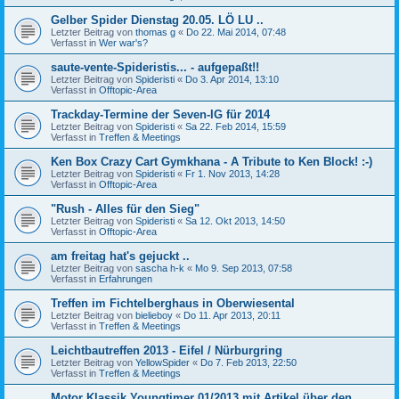
Gelber Spider Dienstag 20.05. LÖ LU ..
Letzter Beitrag von
thomas g
«
Do 22. Mai 2014, 07:48
Verfasst in
Wer war's?
saute-vente-Spideristis... - aufgepaßt!!
Letzter Beitrag von
Spideristi
«
Do 3. Apr 2014, 13:10
Verfasst in
Offtopic-Area
Trackday-Termine der Seven-IG für 2014
Letzter Beitrag von
Spideristi
«
Sa 22. Feb 2014, 15:59
Verfasst in
Treffen & Meetings
Ken Box Crazy Cart Gymkhana - A Tribute to Ken Block! :-)
Letzter Beitrag von
Spideristi
«
Fr 1. Nov 2013, 14:28
Verfasst in
Offtopic-Area
"Rush - Alles für den Sieg"
Letzter Beitrag von
Spideristi
«
Sa 12. Okt 2013, 14:50
Verfasst in
Offtopic-Area
am freitag hat's gejuckt ..
Letzter Beitrag von
sascha h-k
«
Mo 9. Sep 2013, 07:58
Verfasst in
Erfahrungen
Treffen im Fichtelberghaus in Oberwiesental
Letzter Beitrag von
bielieboy
«
Do 11. Apr 2013, 20:11
Verfasst in
Treffen & Meetings
Leichtbautreffen 2013 - Eifel / Nürburgring
Letzter Beitrag von
YellowSpider
«
Do 7. Feb 2013, 22:50
Verfasst in
Treffen & Meetings
Motor Klassik Youngtimer 01/2013 mit Artikel über den