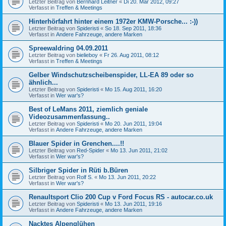
Letzter Beitrag von
Bernhard Leitner
«
Di 20. Mär 2012, 09:27
Verfasst in
Treffen & Meetings
Hinterhörfahrt hinter einem 1972er KMW-Porsche... :-))
Letzter Beitrag von
Spideristi
«
So 18. Sep 2011, 18:36
Verfasst in
Andere Fahrzeuge, andere Marken
Spreewaldring 04.09.2011
Letzter Beitrag von
bielieboy
«
Fr 26. Aug 2011, 08:12
Verfasst in
Treffen & Meetings
Gelber Windschutzscheibenspider, LL-EA 89 oder so
ähnlich...
Letzter Beitrag von
Spideristi
«
Mo 15. Aug 2011, 16:20
Verfasst in
Wer war's?
Best of LeMans 2011, ziemlich geniale
Videozusammenfassung..
Letzter Beitrag von
Spideristi
«
Mo 20. Jun 2011, 19:04
Verfasst in
Andere Fahrzeuge, andere Marken
Blauer Spider in Grenchen....!!
Letzter Beitrag von
Red-Spider
«
Mo 13. Jun 2011, 21:02
Verfasst in
Wer war's?
Silbriger Spider in Rüti b.Büren
Letzter Beitrag von
Rolf S.
«
Mo 13. Jun 2011, 20:22
Verfasst in
Wer war's?
Renaultsport Clio 200 Cup v Ford Focus RS - autocar.co.uk
Letzter Beitrag von
Spideristi
«
Mo 13. Jun 2011, 19:16
Verfasst in
Andere Fahrzeuge, andere Marken
Nacktes Alpenglühen