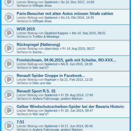
Letzter Beitrag von
Spideristi
«
So 10. Dez 2017, 14:59
Verfasst in
Offtopic-Area
Paris-Besucher mit alten Autos müssen Strafe zahlen
Letzter Beitrag von
Spideristi
«
Do 13. Okt 2016, 16:33
Verfasst in
Offtopic-Area
WSR 2015
Letzter Beitrag von
Siegfried Kappes
«
Mo 14. Sep 2015, 08:01
Verfasst in
Treffen & Meetings
Rückspiegel (Halterung)
Letzter Beitrag von
sbarroboy
«
Fr 14. Aug 2015, 08:27
Verfasst in
Suche...
Fronleichnam, 04.06.2015, gelb mit Scheibe, RO-XXX...
Letzter Beitrag von
Spideristi
«
Mo 8. Jun 2015, 18:39
Verfasst in
Wer war's?
Renault Spider Gruppe in Facebook...
Letzter Beitrag von
Raphael
«
Sa 21. Feb 2015, 12:25
Verfasst in
Dies und das
Renault Sport R.S. 01
Letzter Beitrag von
Spideristi
«
Fr 29. Aug 2014, 17:45
Verfasst in
Andere Fahrzeuge, andere Marken
Gelber Windschutzscheiben-Spider bei der Bavaria Historic
Letzter Beitrag von
Spideristi
«
Fr 20. Jun 2014, 09:47
Verfasst in
Wer war's?
7:53
Letzter Beitrag von
Spideristi
«
Di 17. Jun 2014, 00:46
Verfasst in
Andere Fahrzeuge, andere Marken