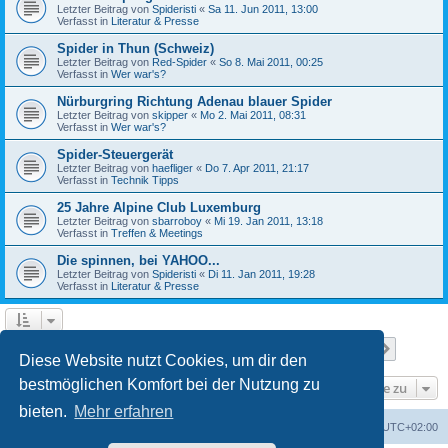
Letzter Beitrag von
Spideristi
«
Sa 11. Jun 2011, 13:00
Verfasst in
Literatur & Presse
Spider in Thun (Schweiz)
Letzter Beitrag von
Red-Spider
«
So 8. Mai 2011, 00:25
Verfasst in
Wer war's?
Nürburgring Richtung Adenau blauer Spider
Letzter Beitrag von
skipper
«
Mo 2. Mai 2011, 08:31
Verfasst in
Wer war's?
Spider-Steuergerät
Letzter Beitrag von
haefliger
«
Do 7. Apr 2011, 21:17
Verfasst in
Technik Tipps
25 Jahre Alpine Club Luxemburg
Letzter Beitrag von
sbarroboy
«
Mi 19. Jan 2011, 13:18
Verfasst in
Treffen & Meetings
Die spinnen, bei YAHOO...
Letzter Beitrag von
Spideristi
«
Di 11. Jan 2011, 19:28
Verfasst in
Literatur & Presse
Seite
1
von
7
1
2
3
4
5
7
Nächst
Die Suche ergab 336 Treffer
…
Diese Website nutzt Cookies, um dir den
bestmöglichen Komfort bei der Nutzung zu
Gehe zu
bieten.
Mehr erfahren
Foren-Übersicht
Alle Zeiten sind
UTC+02:00