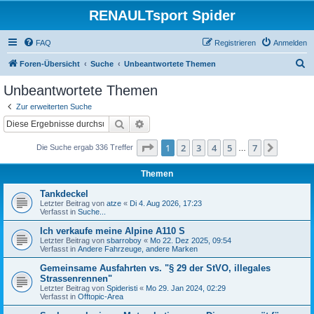
RENAULTsport Spider
FAQ
Registrieren
Anmelden
S
Foren-Übersicht
Suche
Unbeantwortete Themen
u
Unbeantwortete Themen
c
Zur erweiterten Suche
h
Suche
Erweiterte Suche
e
Seite
1
von
7
1
2
3
4
5
7
Nächst
Die Suche ergab 336 Treffer
…
Themen
Tankdeckel
Letzter Beitrag von
atze
«
Di 4. Aug 2026, 17:23
Verfasst in
Suche...
Ich verkaufe meine Alpine A110 S
Letzter Beitrag von
sbarroboy
«
Mo 22. Dez 2025, 09:54
Verfasst in
Andere Fahrzeuge, andere Marken
Gemeinsame Ausfahrten vs. "§ 29 der StVO, illegales
Strassenrennen"
Letzter Beitrag von
Spideristi
«
Mo 29. Jan 2024, 02:29
Verfasst in
Offtopic-Area