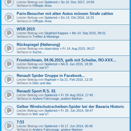
Letzter Beitrag von
Spideristi
«
So 10. Dez 2017, 14:59
Verfasst in
Offtopic-Area
Paris-Besucher mit alten Autos müssen Strafe zahlen
Letzter Beitrag von
Spideristi
«
Do 13. Okt 2016, 16:33
Verfasst in
Offtopic-Area
WSR 2015
Letzter Beitrag von
Siegfried Kappes
«
Mo 14. Sep 2015, 08:01
Verfasst in
Treffen & Meetings
Rückspiegel (Halterung)
Letzter Beitrag von
sbarroboy
«
Fr 14. Aug 2015, 08:27
Verfasst in
Suche...
Fronleichnam, 04.06.2015, gelb mit Scheibe, RO-XXX...
Letzter Beitrag von
Spideristi
«
Mo 8. Jun 2015, 18:39
Verfasst in
Wer war's?
Renault Spider Gruppe in Facebook...
Letzter Beitrag von
Raphael
«
Sa 21. Feb 2015, 12:25
Verfasst in
Dies und das
Renault Sport R.S. 01
Letzter Beitrag von
Spideristi
«
Fr 29. Aug 2014, 17:45
Verfasst in
Andere Fahrzeuge, andere Marken
Gelber Windschutzscheiben-Spider bei der Bavaria Historic
Letzter Beitrag von
Spideristi
«
Fr 20. Jun 2014, 09:47
Verfasst in
Wer war's?
7:53
Letzter Beitrag von
Spideristi
«
Di 17. Jun 2014, 00:46
Verfasst in
Andere Fahrzeuge, andere Marken