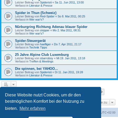
Letzter Beitrag von
Spideristi
«
Sa 11. Jun 2011, 13:00
Verfasst in
Literatur & Presse
Spider in Thun (Schweiz)
Letzter Beitrag von
Red-Spider
«
So 8. Mai 2011, 00:25
Verfasst in
Wer war's?
Nürburgring Richtung Adenau blauer Spider
Letzter Beitrag von
skipper
«
Mo 2. Mai 2011, 08:31
Verfasst in
Wer war's?
Spider-Steuergerät
Letzter Beitrag von
haefliger
«
Do 7. Apr 2011, 21:17
Verfasst in
Technik Tipps
25 Jahre Alpine Club Luxemburg
Letzter Beitrag von
sbarroboy
«
Mi 19. Jan 2011, 13:18
Verfasst in
Treffen & Meetings
Die spinnen, bei YAHOO...
Letzter Beitrag von
Spideristi
«
Di 11. Jan 2011, 19:28
Verfasst in
Literatur & Presse
Seite
1
von
7
1
2
3
4
5
7
Nächst
Die Suche ergab 336 Treffer
…
Diese Website nutzt Cookies, um dir den
bestmöglichen Komfort bei der Nutzung zu
Gehe zu
bieten.
Mehr erfahren
Foren-Übersicht
Alle Zeiten sind
UTC+02:00