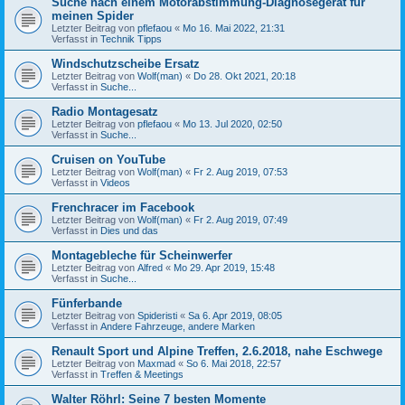
Suche nach einem Motorabstimmung-Diagnosegerät für
meinen Spider
Letzter Beitrag von
pflefaou
«
Mo 16. Mai 2022, 21:31
Verfasst in
Technik Tipps
Windschutzscheibe Ersatz
Letzter Beitrag von
Wolf(man)
«
Do 28. Okt 2021, 20:18
Verfasst in
Suche...
Radio Montagesatz
Letzter Beitrag von
pflefaou
«
Mo 13. Jul 2020, 02:50
Verfasst in
Suche...
Cruisen on YouTube
Letzter Beitrag von
Wolf(man)
«
Fr 2. Aug 2019, 07:53
Verfasst in
Videos
Frenchracer im Facebook
Letzter Beitrag von
Wolf(man)
«
Fr 2. Aug 2019, 07:49
Verfasst in
Dies und das
Montagebleche für Scheinwerfer
Letzter Beitrag von
Alfred
«
Mo 29. Apr 2019, 15:48
Verfasst in
Suche...
Fünferbande
Letzter Beitrag von
Spideristi
«
Sa 6. Apr 2019, 08:05
Verfasst in
Andere Fahrzeuge, andere Marken
Renault Sport und Alpine Treffen, 2.6.2018, nahe Eschwege
Letzter Beitrag von
Maxmad
«
So 6. Mai 2018, 22:57
Verfasst in
Treffen & Meetings
Walter Röhrl: Seine 7 besten Momente