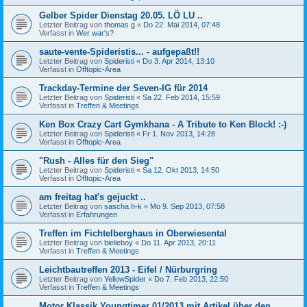
Gelber Spider Dienstag 20.05. LÖ LU ..
Letzter Beitrag von
thomas g
«
Do 22. Mai 2014, 07:48
Verfasst in
Wer war's?
saute-vente-Spideristis... - aufgepaßt!!
Letzter Beitrag von
Spideristi
«
Do 3. Apr 2014, 13:10
Verfasst in
Offtopic-Area
Trackday-Termine der Seven-IG für 2014
Letzter Beitrag von
Spideristi
«
Sa 22. Feb 2014, 15:59
Verfasst in
Treffen & Meetings
Ken Box Crazy Cart Gymkhana - A Tribute to Ken Block! :-)
Letzter Beitrag von
Spideristi
«
Fr 1. Nov 2013, 14:28
Verfasst in
Offtopic-Area
"Rush - Alles für den Sieg"
Letzter Beitrag von
Spideristi
«
Sa 12. Okt 2013, 14:50
Verfasst in
Offtopic-Area
am freitag hat's gejuckt ..
Letzter Beitrag von
sascha h-k
«
Mo 9. Sep 2013, 07:58
Verfasst in
Erfahrungen
Treffen im Fichtelberghaus in Oberwiesental
Letzter Beitrag von
bielieboy
«
Do 11. Apr 2013, 20:11
Verfasst in
Treffen & Meetings
Leichtbautreffen 2013 - Eifel / Nürburgring
Letzter Beitrag von
YellowSpider
«
Do 7. Feb 2013, 22:50
Verfasst in
Treffen & Meetings
Motor Klassik Youngtimer 01/2013 mit Artikel über den