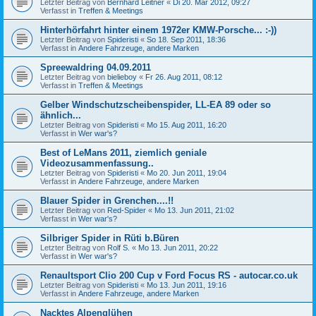
Letzter Beitrag von
Bernhard Leitner
«
Di 20. Mär 2012, 09:27
Verfasst in
Treffen & Meetings
Hinterhörfahrt hinter einem 1972er KMW-Porsche... :-))
Letzter Beitrag von
Spideristi
«
So 18. Sep 2011, 18:36
Verfasst in
Andere Fahrzeuge, andere Marken
Spreewaldring 04.09.2011
Letzter Beitrag von
bielieboy
«
Fr 26. Aug 2011, 08:12
Verfasst in
Treffen & Meetings
Gelber Windschutzscheibenspider, LL-EA 89 oder so
ähnlich...
Letzter Beitrag von
Spideristi
«
Mo 15. Aug 2011, 16:20
Verfasst in
Wer war's?
Best of LeMans 2011, ziemlich geniale
Videozusammenfassung..
Letzter Beitrag von
Spideristi
«
Mo 20. Jun 2011, 19:04
Verfasst in
Andere Fahrzeuge, andere Marken
Blauer Spider in Grenchen....!!
Letzter Beitrag von
Red-Spider
«
Mo 13. Jun 2011, 21:02
Verfasst in
Wer war's?
Silbriger Spider in Rüti b.Büren
Letzter Beitrag von
Rolf S.
«
Mo 13. Jun 2011, 20:22
Verfasst in
Wer war's?
Renaultsport Clio 200 Cup v Ford Focus RS - autocar.co.uk
Letzter Beitrag von
Spideristi
«
Mo 13. Jun 2011, 19:16
Verfasst in
Andere Fahrzeuge, andere Marken
Nacktes Alpenglühen