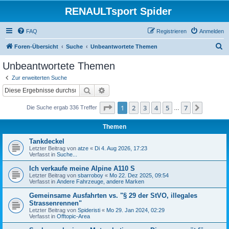
RENAULTsport Spider
FAQ
Registrieren
Anmelden
S
Foren-Übersicht
Suche
Unbeantwortete Themen
u
Unbeantwortete Themen
c
Zur erweiterten Suche
h
Suche
Erweiterte Suche
e
Seite
1
von
7
1
2
3
4
5
7
Nächst
Die Suche ergab 336 Treffer
…
Themen
Tankdeckel
Letzter Beitrag von
atze
«
Di 4. Aug 2026, 17:23
Verfasst in
Suche...
Ich verkaufe meine Alpine A110 S
Letzter Beitrag von
sbarroboy
«
Mo 22. Dez 2025, 09:54
Verfasst in
Andere Fahrzeuge, andere Marken
Gemeinsame Ausfahrten vs. "§ 29 der StVO, illegales
Strassenrennen"
Letzter Beitrag von
Spideristi
«
Mo 29. Jan 2024, 02:29
Verfasst in
Offtopic-Area