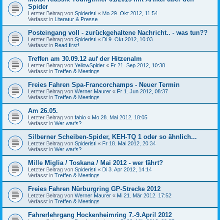
Spider
Letzter Beitrag von
Spideristi
«
Mo 29. Okt 2012, 11:54
Verfasst in
Literatur & Presse
Posteingang voll - zurückgehaltene Nachricht.. - was tun??
Letzter Beitrag von
Spideristi
«
Di 9. Okt 2012, 10:03
Verfasst in
Read first!
Treffen am 30.09.12 auf der Hitzenalm
Letzter Beitrag von
YellowSpider
«
Fr 21. Sep 2012, 10:38
Verfasst in
Treffen & Meetings
Freies Fahren Spa-Francorchamps - Neuer Termin
Letzter Beitrag von
Werner Maurer
«
Fr 1. Jun 2012, 08:37
Verfasst in
Treffen & Meetings
Am 26.05.
Letzter Beitrag von
fabio
«
Mo 28. Mai 2012, 18:05
Verfasst in
Wer war's?
Silberner Scheiben-Spider, KEH-TQ 1 oder so ähnlich...
Letzter Beitrag von
Spideristi
«
Fr 18. Mai 2012, 20:34
Verfasst in
Wer war's?
Mille Miglia / Toskana / Mai 2012 - wer fährt?
Letzter Beitrag von
Spideristi
«
Di 3. Apr 2012, 14:14
Verfasst in
Treffen & Meetings
Freies Fahren Nürburgring GP-Strecke 2012
Letzter Beitrag von
Werner Maurer
«
Mi 21. Mär 2012, 17:52
Verfasst in
Treffen & Meetings
Fahrerlehrgang Hockenheimring 7.-9.April 2012