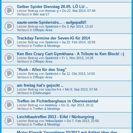
Gelber Spider Dienstag 20.05. LÖ LU ..
Letzter Beitrag von
thomas g
«
Do 22. Mai 2014, 07:48
Verfasst in
Wer war's?
saute-vente-Spideristis... - aufgepaßt!!
Letzter Beitrag von
Spideristi
«
Do 3. Apr 2014, 13:10
Verfasst in
Offtopic-Area
Trackday-Termine der Seven-IG für 2014
Letzter Beitrag von
Spideristi
«
Sa 22. Feb 2014, 15:59
Verfasst in
Treffen & Meetings
Ken Box Crazy Cart Gymkhana - A Tribute to Ken Block! :-)
Letzter Beitrag von
Spideristi
«
Fr 1. Nov 2013, 14:28
Verfasst in
Offtopic-Area
"Rush - Alles für den Sieg"
Letzter Beitrag von
Spideristi
«
Sa 12. Okt 2013, 14:50
Verfasst in
Offtopic-Area
am freitag hat's gejuckt ..
Letzter Beitrag von
sascha h-k
«
Mo 9. Sep 2013, 07:58
Verfasst in
Erfahrungen
Treffen im Fichtelberghaus in Oberwiesental
Letzter Beitrag von
bielieboy
«
Do 11. Apr 2013, 20:11
Verfasst in
Treffen & Meetings
Leichtbautreffen 2013 - Eifel / Nürburgring
Letzter Beitrag von
YellowSpider
«
Do 7. Feb 2013, 22:50
Verfasst in
Treffen & Meetings
Motor Klassik Youngtimer 01/2013 mit Artikel über den