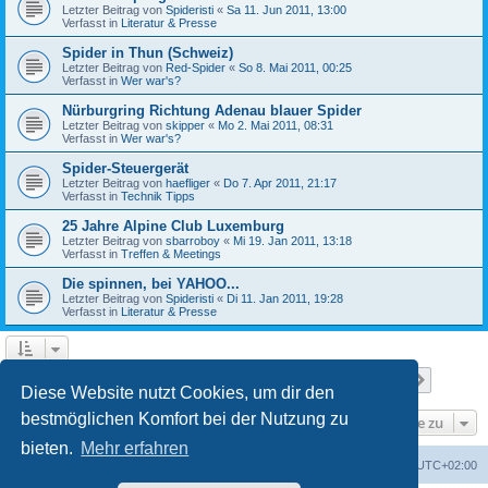
Letzter Beitrag von
Spideristi
«
Sa 11. Jun 2011, 13:00
Verfasst in
Literatur & Presse
Spider in Thun (Schweiz)
Letzter Beitrag von
Red-Spider
«
So 8. Mai 2011, 00:25
Verfasst in
Wer war's?
Nürburgring Richtung Adenau blauer Spider
Letzter Beitrag von
skipper
«
Mo 2. Mai 2011, 08:31
Verfasst in
Wer war's?
Spider-Steuergerät
Letzter Beitrag von
haefliger
«
Do 7. Apr 2011, 21:17
Verfasst in
Technik Tipps
25 Jahre Alpine Club Luxemburg
Letzter Beitrag von
sbarroboy
«
Mi 19. Jan 2011, 13:18
Verfasst in
Treffen & Meetings
Die spinnen, bei YAHOO...
Letzter Beitrag von
Spideristi
«
Di 11. Jan 2011, 19:28
Verfasst in
Literatur & Presse
Seite
1
von
7
1
2
3
4
5
7
Nächst
Die Suche ergab 336 Treffer
…
Diese Website nutzt Cookies, um dir den
bestmöglichen Komfort bei der Nutzung zu
Gehe zu
bieten.
Mehr erfahren
Foren-Übersicht
Alle Zeiten sind
UTC+02:00