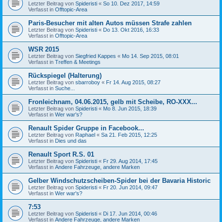
Letzter Beitrag von
Spideristi
«
So 10. Dez 2017, 14:59
Verfasst in
Offtopic-Area
Paris-Besucher mit alten Autos müssen Strafe zahlen
Letzter Beitrag von
Spideristi
«
Do 13. Okt 2016, 16:33
Verfasst in
Offtopic-Area
WSR 2015
Letzter Beitrag von
Siegfried Kappes
«
Mo 14. Sep 2015, 08:01
Verfasst in
Treffen & Meetings
Rückspiegel (Halterung)
Letzter Beitrag von
sbarroboy
«
Fr 14. Aug 2015, 08:27
Verfasst in
Suche...
Fronleichnam, 04.06.2015, gelb mit Scheibe, RO-XXX...
Letzter Beitrag von
Spideristi
«
Mo 8. Jun 2015, 18:39
Verfasst in
Wer war's?
Renault Spider Gruppe in Facebook...
Letzter Beitrag von
Raphael
«
Sa 21. Feb 2015, 12:25
Verfasst in
Dies und das
Renault Sport R.S. 01
Letzter Beitrag von
Spideristi
«
Fr 29. Aug 2014, 17:45
Verfasst in
Andere Fahrzeuge, andere Marken
Gelber Windschutzscheiben-Spider bei der Bavaria Historic
Letzter Beitrag von
Spideristi
«
Fr 20. Jun 2014, 09:47
Verfasst in
Wer war's?
7:53
Letzter Beitrag von
Spideristi
«
Di 17. Jun 2014, 00:46
Verfasst in
Andere Fahrzeuge, andere Marken