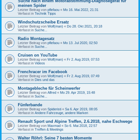
Suche nach einem Motorabstimmung-Diagnosegerät für
meinen Spider
Letzter Beitrag von
pflefaou
«
Mo 16. Mai 2022, 21:31
Verfasst in
Technik Tipps
Windschutzscheibe Ersatz
Letzter Beitrag von
Wolf(man)
«
Do 28. Okt 2021, 20:18
Verfasst in
Suche...
Radio Montagesatz
Letzter Beitrag von
pflefaou
«
Mo 13. Jul 2020, 02:50
Verfasst in
Suche...
Cruisen on YouTube
Letzter Beitrag von
Wolf(man)
«
Fr 2. Aug 2019, 07:53
Verfasst in
Videos
Frenchracer im Facebook
Letzter Beitrag von
Wolf(man)
«
Fr 2. Aug 2019, 07:49
Verfasst in
Dies und das
Montagebleche für Scheinwerfer
Letzter Beitrag von
Alfred
«
Mo 29. Apr 2019, 15:48
Verfasst in
Suche...
Fünferbande
Letzter Beitrag von
Spideristi
«
Sa 6. Apr 2019, 08:05
Verfasst in
Andere Fahrzeuge, andere Marken
Renault Sport und Alpine Treffen, 2.6.2018, nahe Eschwege
Letzter Beitrag von
Maxmad
«
So 6. Mai 2018, 22:57
Verfasst in
Treffen & Meetings
Walter Röhrl: Seine 7 besten Momente