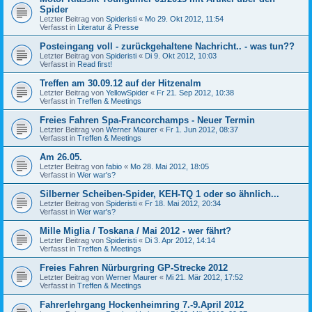
Spider
Letzter Beitrag von
Spideristi
«
Mo 29. Okt 2012, 11:54
Verfasst in
Literatur & Presse
Posteingang voll - zurückgehaltene Nachricht.. - was tun??
Letzter Beitrag von
Spideristi
«
Di 9. Okt 2012, 10:03
Verfasst in
Read first!
Treffen am 30.09.12 auf der Hitzenalm
Letzter Beitrag von
YellowSpider
«
Fr 21. Sep 2012, 10:38
Verfasst in
Treffen & Meetings
Freies Fahren Spa-Francorchamps - Neuer Termin
Letzter Beitrag von
Werner Maurer
«
Fr 1. Jun 2012, 08:37
Verfasst in
Treffen & Meetings
Am 26.05.
Letzter Beitrag von
fabio
«
Mo 28. Mai 2012, 18:05
Verfasst in
Wer war's?
Silberner Scheiben-Spider, KEH-TQ 1 oder so ähnlich...
Letzter Beitrag von
Spideristi
«
Fr 18. Mai 2012, 20:34
Verfasst in
Wer war's?
Mille Miglia / Toskana / Mai 2012 - wer fährt?
Letzter Beitrag von
Spideristi
«
Di 3. Apr 2012, 14:14
Verfasst in
Treffen & Meetings
Freies Fahren Nürburgring GP-Strecke 2012
Letzter Beitrag von
Werner Maurer
«
Mi 21. Mär 2012, 17:52
Verfasst in
Treffen & Meetings
Fahrerlehrgang Hockenheimring 7.-9.April 2012