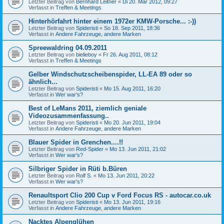
Letzter Beitrag von
Bernhard Leitner
«
Di 20. Mär 2012, 09:27
Verfasst in
Treffen & Meetings
Hinterhörfahrt hinter einem 1972er KMW-Porsche... :-))
Letzter Beitrag von
Spideristi
«
So 18. Sep 2011, 18:36
Verfasst in
Andere Fahrzeuge, andere Marken
Spreewaldring 04.09.2011
Letzter Beitrag von
bielieboy
«
Fr 26. Aug 2011, 08:12
Verfasst in
Treffen & Meetings
Gelber Windschutzscheibenspider, LL-EA 89 oder so
ähnlich...
Letzter Beitrag von
Spideristi
«
Mo 15. Aug 2011, 16:20
Verfasst in
Wer war's?
Best of LeMans 2011, ziemlich geniale
Videozusammenfassung..
Letzter Beitrag von
Spideristi
«
Mo 20. Jun 2011, 19:04
Verfasst in
Andere Fahrzeuge, andere Marken
Blauer Spider in Grenchen....!!
Letzter Beitrag von
Red-Spider
«
Mo 13. Jun 2011, 21:02
Verfasst in
Wer war's?
Silbriger Spider in Rüti b.Büren
Letzter Beitrag von
Rolf S.
«
Mo 13. Jun 2011, 20:22
Verfasst in
Wer war's?
Renaultsport Clio 200 Cup v Ford Focus RS - autocar.co.uk
Letzter Beitrag von
Spideristi
«
Mo 13. Jun 2011, 19:16
Verfasst in
Andere Fahrzeuge, andere Marken
Nacktes Alpenglühen