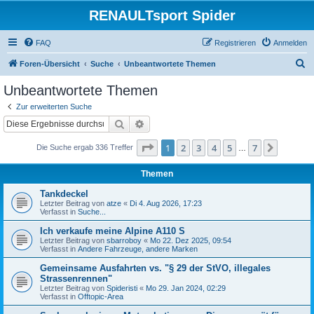
RENAULTsport Spider
FAQ
Registrieren
Anmelden
S
Foren-Übersicht
Suche
Unbeantwortete Themen
u
Unbeantwortete Themen
c
Zur erweiterten Suche
h
Suche
Erweiterte Suche
e
Seite
1
von
7
1
2
3
4
5
7
Nächst
Die Suche ergab 336 Treffer
…
Themen
Tankdeckel
Letzter Beitrag von
atze
«
Di 4. Aug 2026, 17:23
Verfasst in
Suche...
Ich verkaufe meine Alpine A110 S
Letzter Beitrag von
sbarroboy
«
Mo 22. Dez 2025, 09:54
Verfasst in
Andere Fahrzeuge, andere Marken
Gemeinsame Ausfahrten vs. "§ 29 der StVO, illegales
Strassenrennen"
Letzter Beitrag von
Spideristi
«
Mo 29. Jan 2024, 02:29
Verfasst in
Offtopic-Area