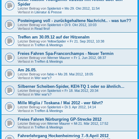
Spider
Letzter Beitrag von
Spideristi
«
Mo 29. Okt 2012, 11:54
Verfasst in
Literatur & Presse
Posteingang voll - zurückgehaltene Nachricht.. - was tun??
Letzter Beitrag von
Spideristi
«
Di 9. Okt 2012, 10:03
Verfasst in
Read first!
Treffen am 30.09.12 auf der Hitzenalm
Letzter Beitrag von
YellowSpider
«
Fr 21. Sep 2012, 10:38
Verfasst in
Treffen & Meetings
Freies Fahren Spa-Francorchamps - Neuer Termin
Letzter Beitrag von
Werner Maurer
«
Fr 1. Jun 2012, 08:37
Verfasst in
Treffen & Meetings
Am 26.05.
Letzter Beitrag von
fabio
«
Mo 28. Mai 2012, 18:05
Verfasst in
Wer war's?
Silberner Scheiben-Spider, KEH-TQ 1 oder so ähnlich...
Letzter Beitrag von
Spideristi
«
Fr 18. Mai 2012, 20:34
Verfasst in
Wer war's?
Mille Miglia / Toskana / Mai 2012 - wer fährt?
Letzter Beitrag von
Spideristi
«
Di 3. Apr 2012, 14:14
Verfasst in
Treffen & Meetings
Freies Fahren Nürburgring GP-Strecke 2012
Letzter Beitrag von
Werner Maurer
«
Mi 21. Mär 2012, 17:52
Verfasst in
Treffen & Meetings
Fahrerlehrgang Hockenheimring 7.-9.April 2012