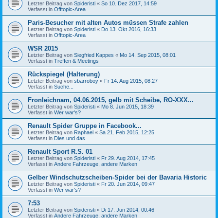
Letzter Beitrag von
Spideristi
«
So 10. Dez 2017, 14:59
Verfasst in
Offtopic-Area
Paris-Besucher mit alten Autos müssen Strafe zahlen
Letzter Beitrag von
Spideristi
«
Do 13. Okt 2016, 16:33
Verfasst in
Offtopic-Area
WSR 2015
Letzter Beitrag von
Siegfried Kappes
«
Mo 14. Sep 2015, 08:01
Verfasst in
Treffen & Meetings
Rückspiegel (Halterung)
Letzter Beitrag von
sbarroboy
«
Fr 14. Aug 2015, 08:27
Verfasst in
Suche...
Fronleichnam, 04.06.2015, gelb mit Scheibe, RO-XXX...
Letzter Beitrag von
Spideristi
«
Mo 8. Jun 2015, 18:39
Verfasst in
Wer war's?
Renault Spider Gruppe in Facebook...
Letzter Beitrag von
Raphael
«
Sa 21. Feb 2015, 12:25
Verfasst in
Dies und das
Renault Sport R.S. 01
Letzter Beitrag von
Spideristi
«
Fr 29. Aug 2014, 17:45
Verfasst in
Andere Fahrzeuge, andere Marken
Gelber Windschutzscheiben-Spider bei der Bavaria Historic
Letzter Beitrag von
Spideristi
«
Fr 20. Jun 2014, 09:47
Verfasst in
Wer war's?
7:53
Letzter Beitrag von
Spideristi
«
Di 17. Jun 2014, 00:46
Verfasst in
Andere Fahrzeuge, andere Marken