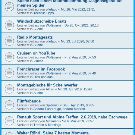
Suche nach einem Motorabstimmung-Diagnosegerät für
meinen Spider
Letzter Beitrag von
pflefaou
«
Mo 16. Mai 2022, 21:31
Verfasst in
Technik Tipps
Windschutzscheibe Ersatz
Letzter Beitrag von
Wolf(man)
«
Do 28. Okt 2021, 20:18
Verfasst in
Suche...
Radio Montagesatz
Letzter Beitrag von
pflefaou
«
Mo 13. Jul 2020, 02:50
Verfasst in
Suche...
Cruisen on YouTube
Letzter Beitrag von
Wolf(man)
«
Fr 2. Aug 2019, 07:53
Verfasst in
Videos
Frenchracer im Facebook
Letzter Beitrag von
Wolf(man)
«
Fr 2. Aug 2019, 07:49
Verfasst in
Dies und das
Montagebleche für Scheinwerfer
Letzter Beitrag von
Alfred
«
Mo 29. Apr 2019, 15:48
Verfasst in
Suche...
Fünferbande
Letzter Beitrag von
Spideristi
«
Sa 6. Apr 2019, 08:05
Verfasst in
Andere Fahrzeuge, andere Marken
Renault Sport und Alpine Treffen, 2.6.2018, nahe Eschwege
Letzter Beitrag von
Maxmad
«
So 6. Mai 2018, 22:57
Verfasst in
Treffen & Meetings
Walter Röhrl: Seine 7 besten Momente