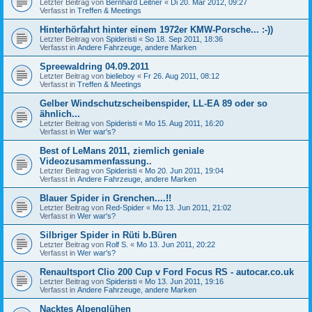
Letzter Beitrag von
Bernhard Leitner
«
Di 20. Mär 2012, 09:27
Verfasst in
Treffen & Meetings
Hinterhörfahrt hinter einem 1972er KMW-Porsche... :-))
Letzter Beitrag von
Spideristi
«
So 18. Sep 2011, 18:36
Verfasst in
Andere Fahrzeuge, andere Marken
Spreewaldring 04.09.2011
Letzter Beitrag von
bielieboy
«
Fr 26. Aug 2011, 08:12
Verfasst in
Treffen & Meetings
Gelber Windschutzscheibenspider, LL-EA 89 oder so
ähnlich...
Letzter Beitrag von
Spideristi
«
Mo 15. Aug 2011, 16:20
Verfasst in
Wer war's?
Best of LeMans 2011, ziemlich geniale
Videozusammenfassung..
Letzter Beitrag von
Spideristi
«
Mo 20. Jun 2011, 19:04
Verfasst in
Andere Fahrzeuge, andere Marken
Blauer Spider in Grenchen....!!
Letzter Beitrag von
Red-Spider
«
Mo 13. Jun 2011, 21:02
Verfasst in
Wer war's?
Silbriger Spider in Rüti b.Büren
Letzter Beitrag von
Rolf S.
«
Mo 13. Jun 2011, 20:22
Verfasst in
Wer war's?
Renaultsport Clio 200 Cup v Ford Focus RS - autocar.co.uk
Letzter Beitrag von
Spideristi
«
Mo 13. Jun 2011, 19:16
Verfasst in
Andere Fahrzeuge, andere Marken
Nacktes Alpenglühen