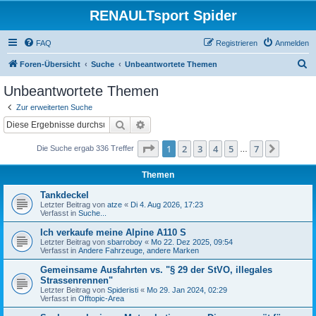
RENAULTsport Spider
FAQ
Registrieren
Anmelden
S
Foren-Übersicht
Suche
Unbeantwortete Themen
u
Unbeantwortete Themen
c
Zur erweiterten Suche
h
Suche
Erweiterte Suche
e
Seite
1
von
7
1
2
3
4
5
7
Nächst
Die Suche ergab 336 Treffer
…
Themen
Tankdeckel
Letzter Beitrag von
atze
«
Di 4. Aug 2026, 17:23
Verfasst in
Suche...
Ich verkaufe meine Alpine A110 S
Letzter Beitrag von
sbarroboy
«
Mo 22. Dez 2025, 09:54
Verfasst in
Andere Fahrzeuge, andere Marken
Gemeinsame Ausfahrten vs. "§ 29 der StVO, illegales
Strassenrennen"
Letzter Beitrag von
Spideristi
«
Mo 29. Jan 2024, 02:29
Verfasst in
Offtopic-Area