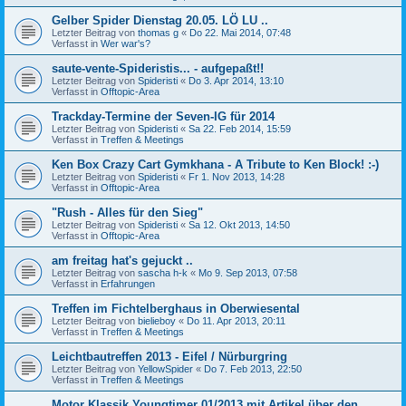
Gelber Spider Dienstag 20.05. LÖ LU ..
Letzter Beitrag von
thomas g
«
Do 22. Mai 2014, 07:48
Verfasst in
Wer war's?
saute-vente-Spideristis... - aufgepaßt!!
Letzter Beitrag von
Spideristi
«
Do 3. Apr 2014, 13:10
Verfasst in
Offtopic-Area
Trackday-Termine der Seven-IG für 2014
Letzter Beitrag von
Spideristi
«
Sa 22. Feb 2014, 15:59
Verfasst in
Treffen & Meetings
Ken Box Crazy Cart Gymkhana - A Tribute to Ken Block! :-)
Letzter Beitrag von
Spideristi
«
Fr 1. Nov 2013, 14:28
Verfasst in
Offtopic-Area
"Rush - Alles für den Sieg"
Letzter Beitrag von
Spideristi
«
Sa 12. Okt 2013, 14:50
Verfasst in
Offtopic-Area
am freitag hat's gejuckt ..
Letzter Beitrag von
sascha h-k
«
Mo 9. Sep 2013, 07:58
Verfasst in
Erfahrungen
Treffen im Fichtelberghaus in Oberwiesental
Letzter Beitrag von
bielieboy
«
Do 11. Apr 2013, 20:11
Verfasst in
Treffen & Meetings
Leichtbautreffen 2013 - Eifel / Nürburgring
Letzter Beitrag von
YellowSpider
«
Do 7. Feb 2013, 22:50
Verfasst in
Treffen & Meetings
Motor Klassik Youngtimer 01/2013 mit Artikel über den