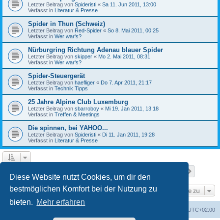
Letzter Beitrag von
Spideristi
«
Sa 11. Jun 2011, 13:00
Verfasst in
Literatur & Presse
Spider in Thun (Schweiz)
Letzter Beitrag von
Red-Spider
«
So 8. Mai 2011, 00:25
Verfasst in
Wer war's?
Nürburgring Richtung Adenau blauer Spider
Letzter Beitrag von
skipper
«
Mo 2. Mai 2011, 08:31
Verfasst in
Wer war's?
Spider-Steuergerät
Letzter Beitrag von
haefliger
«
Do 7. Apr 2011, 21:17
Verfasst in
Technik Tipps
25 Jahre Alpine Club Luxemburg
Letzter Beitrag von
sbarroboy
«
Mi 19. Jan 2011, 13:18
Verfasst in
Treffen & Meetings
Die spinnen, bei YAHOO...
Letzter Beitrag von
Spideristi
«
Di 11. Jan 2011, 19:28
Verfasst in
Literatur & Presse
Seite
1
von
7
1
2
3
4
5
7
Nächst
Die Suche ergab 336 Treffer
…
Diese Website nutzt Cookies, um dir den
bestmöglichen Komfort bei der Nutzung zu
Gehe zu
bieten.
Mehr erfahren
Foren-Übersicht
Alle Zeiten sind
UTC+02:00