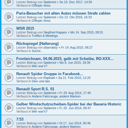
Letzter Beitrag von
Spideristi
«
So 10. Dez 2017, 14:59
Verfasst in
Offtopic-Area
Paris-Besucher mit alten Autos müssen Strafe zahlen
Letzter Beitrag von
Spideristi
«
Do 13. Okt 2016, 16:33
Verfasst in
Offtopic-Area
WSR 2015
Letzter Beitrag von
Siegfried Kappes
«
Mo 14. Sep 2015, 08:01
Verfasst in
Treffen & Meetings
Rückspiegel (Halterung)
Letzter Beitrag von
sbarroboy
«
Fr 14. Aug 2015, 08:27
Verfasst in
Suche...
Fronleichnam, 04.06.2015, gelb mit Scheibe, RO-XXX...
Letzter Beitrag von
Spideristi
«
Mo 8. Jun 2015, 18:39
Verfasst in
Wer war's?
Renault Spider Gruppe in Facebook...
Letzter Beitrag von
Raphael
«
Sa 21. Feb 2015, 12:25
Verfasst in
Dies und das
Renault Sport R.S. 01
Letzter Beitrag von
Spideristi
«
Fr 29. Aug 2014, 17:45
Verfasst in
Andere Fahrzeuge, andere Marken
Gelber Windschutzscheiben-Spider bei der Bavaria Historic
Letzter Beitrag von
Spideristi
«
Fr 20. Jun 2014, 09:47
Verfasst in
Wer war's?
7:53
Letzter Beitrag von
Spideristi
«
Di 17. Jun 2014, 00:46
Verfasst in
Andere Fahrzeuge, andere Marken