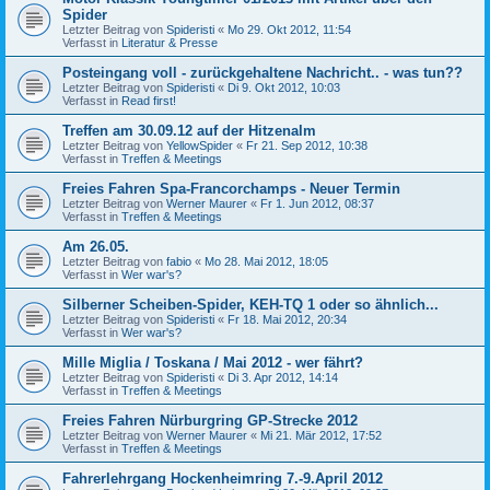
Spider
Letzter Beitrag von
Spideristi
«
Mo 29. Okt 2012, 11:54
Verfasst in
Literatur & Presse
Posteingang voll - zurückgehaltene Nachricht.. - was tun??
Letzter Beitrag von
Spideristi
«
Di 9. Okt 2012, 10:03
Verfasst in
Read first!
Treffen am 30.09.12 auf der Hitzenalm
Letzter Beitrag von
YellowSpider
«
Fr 21. Sep 2012, 10:38
Verfasst in
Treffen & Meetings
Freies Fahren Spa-Francorchamps - Neuer Termin
Letzter Beitrag von
Werner Maurer
«
Fr 1. Jun 2012, 08:37
Verfasst in
Treffen & Meetings
Am 26.05.
Letzter Beitrag von
fabio
«
Mo 28. Mai 2012, 18:05
Verfasst in
Wer war's?
Silberner Scheiben-Spider, KEH-TQ 1 oder so ähnlich...
Letzter Beitrag von
Spideristi
«
Fr 18. Mai 2012, 20:34
Verfasst in
Wer war's?
Mille Miglia / Toskana / Mai 2012 - wer fährt?
Letzter Beitrag von
Spideristi
«
Di 3. Apr 2012, 14:14
Verfasst in
Treffen & Meetings
Freies Fahren Nürburgring GP-Strecke 2012
Letzter Beitrag von
Werner Maurer
«
Mi 21. Mär 2012, 17:52
Verfasst in
Treffen & Meetings
Fahrerlehrgang Hockenheimring 7.-9.April 2012