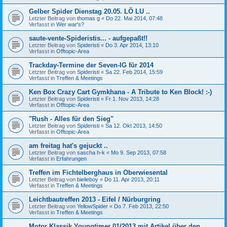
Gelber Spider Dienstag 20.05. LÖ LU ..
Letzter Beitrag von
thomas g
«
Do 22. Mai 2014, 07:48
Verfasst in
Wer war's?
saute-vente-Spideristis... - aufgepaßt!!
Letzter Beitrag von
Spideristi
«
Do 3. Apr 2014, 13:10
Verfasst in
Offtopic-Area
Trackday-Termine der Seven-IG für 2014
Letzter Beitrag von
Spideristi
«
Sa 22. Feb 2014, 15:59
Verfasst in
Treffen & Meetings
Ken Box Crazy Cart Gymkhana - A Tribute to Ken Block! :-)
Letzter Beitrag von
Spideristi
«
Fr 1. Nov 2013, 14:28
Verfasst in
Offtopic-Area
"Rush - Alles für den Sieg"
Letzter Beitrag von
Spideristi
«
Sa 12. Okt 2013, 14:50
Verfasst in
Offtopic-Area
am freitag hat's gejuckt ..
Letzter Beitrag von
sascha h-k
«
Mo 9. Sep 2013, 07:58
Verfasst in
Erfahrungen
Treffen im Fichtelberghaus in Oberwiesental
Letzter Beitrag von
bielieboy
«
Do 11. Apr 2013, 20:11
Verfasst in
Treffen & Meetings
Leichtbautreffen 2013 - Eifel / Nürburgring
Letzter Beitrag von
YellowSpider
«
Do 7. Feb 2013, 22:50
Verfasst in
Treffen & Meetings
Motor Klassik Youngtimer 01/2013 mit Artikel über den