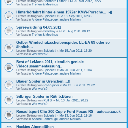
Letzter Beitrag von
Bernhard Leitner
«
Di 20. Mär 2012, 09:27
Verfasst in
Treffen & Meetings
Hinterhörfahrt hinter einem 1972er KMW-Porsche... :-))
Letzter Beitrag von
Spideristi
«
So 18. Sep 2011, 18:36
Verfasst in
Andere Fahrzeuge, andere Marken
Spreewaldring 04.09.2011
Letzter Beitrag von
bielieboy
«
Fr 26. Aug 2011, 08:12
Verfasst in
Treffen & Meetings
Gelber Windschutzscheibenspider, LL-EA 89 oder so
ähnlich...
Letzter Beitrag von
Spideristi
«
Mo 15. Aug 2011, 16:20
Verfasst in
Wer war's?
Best of LeMans 2011, ziemlich geniale
Videozusammenfassung..
Letzter Beitrag von
Spideristi
«
Mo 20. Jun 2011, 19:04
Verfasst in
Andere Fahrzeuge, andere Marken
Blauer Spider in Grenchen....!!
Letzter Beitrag von
Red-Spider
«
Mo 13. Jun 2011, 21:02
Verfasst in
Wer war's?
Silbriger Spider in Rüti b.Büren
Letzter Beitrag von
Rolf S.
«
Mo 13. Jun 2011, 20:22
Verfasst in
Wer war's?
Renaultsport Clio 200 Cup v Ford Focus RS - autocar.co.uk
Letzter Beitrag von
Spideristi
«
Mo 13. Jun 2011, 19:16
Verfasst in
Andere Fahrzeuge, andere Marken
Nacktes Alpenglühen