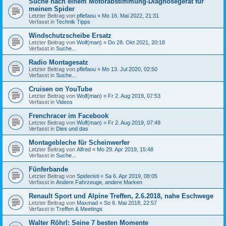
Suche nach einem Motorabstimmung-Diagnosegerät für
meinen Spider
Letzter Beitrag von
pflefaou
«
Mo 16. Mai 2022, 21:31
Verfasst in
Technik Tipps
Windschutzscheibe Ersatz
Letzter Beitrag von
Wolf(man)
«
Do 28. Okt 2021, 20:18
Verfasst in
Suche...
Radio Montagesatz
Letzter Beitrag von
pflefaou
«
Mo 13. Jul 2020, 02:50
Verfasst in
Suche...
Cruisen on YouTube
Letzter Beitrag von
Wolf(man)
«
Fr 2. Aug 2019, 07:53
Verfasst in
Videos
Frenchracer im Facebook
Letzter Beitrag von
Wolf(man)
«
Fr 2. Aug 2019, 07:49
Verfasst in
Dies und das
Montagebleche für Scheinwerfer
Letzter Beitrag von
Alfred
«
Mo 29. Apr 2019, 15:48
Verfasst in
Suche...
Fünferbande
Letzter Beitrag von
Spideristi
«
Sa 6. Apr 2019, 08:05
Verfasst in
Andere Fahrzeuge, andere Marken
Renault Sport und Alpine Treffen, 2.6.2018, nahe Eschwege
Letzter Beitrag von
Maxmad
«
So 6. Mai 2018, 22:57
Verfasst in
Treffen & Meetings
Walter Röhrl: Seine 7 besten Momente