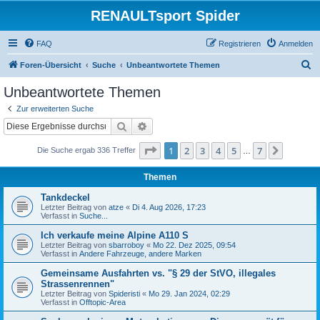
RENAULTsport Spider
FAQ
Registrieren
Anmelden
S
Foren-Übersicht
Suche
Unbeantwortete Themen
u
Unbeantwortete Themen
c
Zur erweiterten Suche
h
Suche
Erweiterte Suche
e
Seite
1
von
7
1
2
3
4
5
7
Nächst
Die Suche ergab 336 Treffer
…
Themen
Tankdeckel
Letzter Beitrag von
atze
«
Di 4. Aug 2026, 17:23
Verfasst in
Suche...
Ich verkaufe meine Alpine A110 S
Letzter Beitrag von
sbarroboy
«
Mo 22. Dez 2025, 09:54
Verfasst in
Andere Fahrzeuge, andere Marken
Gemeinsame Ausfahrten vs. "§ 29 der StVO, illegales
Strassenrennen"
Letzter Beitrag von
Spideristi
«
Mo 29. Jan 2024, 02:29
Verfasst in
Offtopic-Area