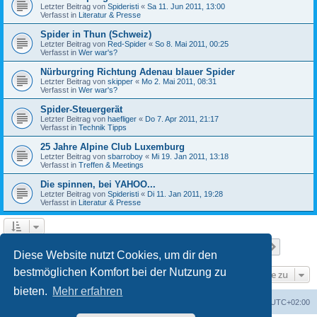
Letzter Beitrag von
Spideristi
«
Sa 11. Jun 2011, 13:00
Verfasst in
Literatur & Presse
Spider in Thun (Schweiz)
Letzter Beitrag von
Red-Spider
«
So 8. Mai 2011, 00:25
Verfasst in
Wer war's?
Nürburgring Richtung Adenau blauer Spider
Letzter Beitrag von
skipper
«
Mo 2. Mai 2011, 08:31
Verfasst in
Wer war's?
Spider-Steuergerät
Letzter Beitrag von
haefliger
«
Do 7. Apr 2011, 21:17
Verfasst in
Technik Tipps
25 Jahre Alpine Club Luxemburg
Letzter Beitrag von
sbarroboy
«
Mi 19. Jan 2011, 13:18
Verfasst in
Treffen & Meetings
Die spinnen, bei YAHOO...
Letzter Beitrag von
Spideristi
«
Di 11. Jan 2011, 19:28
Verfasst in
Literatur & Presse
Seite
1
von
7
1
2
3
4
5
7
Nächst
Die Suche ergab 336 Treffer
…
Diese Website nutzt Cookies, um dir den
bestmöglichen Komfort bei der Nutzung zu
Gehe zu
bieten.
Mehr erfahren
Foren-Übersicht
Alle Zeiten sind
UTC+02:00