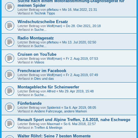
Suche nach einem Motorabstimmung-Diagnosegerät für
meinen Spider
Letzter Beitrag von
pflefaou
«
Mo 16. Mai 2022, 21:31
Verfasst in
Technik Tipps
Windschutzscheibe Ersatz
Letzter Beitrag von
Wolf(man)
«
Do 28. Okt 2021, 20:18
Verfasst in
Suche...
Radio Montagesatz
Letzter Beitrag von
pflefaou
«
Mo 13. Jul 2020, 02:50
Verfasst in
Suche...
Cruisen on YouTube
Letzter Beitrag von
Wolf(man)
«
Fr 2. Aug 2019, 07:53
Verfasst in
Videos
Frenchracer im Facebook
Letzter Beitrag von
Wolf(man)
«
Fr 2. Aug 2019, 07:49
Verfasst in
Dies und das
Montagebleche für Scheinwerfer
Letzter Beitrag von
Alfred
«
Mo 29. Apr 2019, 15:48
Verfasst in
Suche...
Fünferbande
Letzter Beitrag von
Spideristi
«
Sa 6. Apr 2019, 08:05
Verfasst in
Andere Fahrzeuge, andere Marken
Renault Sport und Alpine Treffen, 2.6.2018, nahe Eschwege
Letzter Beitrag von
Maxmad
«
So 6. Mai 2018, 22:57
Verfasst in
Treffen & Meetings
Walter Röhrl: Seine 7 besten Momente