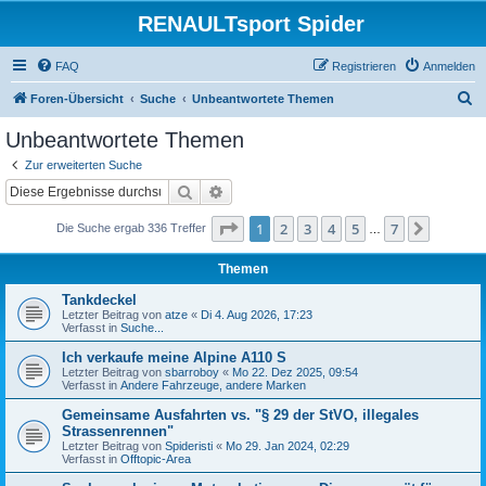
RENAULTsport Spider
FAQ
Registrieren
Anmelden
S
Foren-Übersicht
Suche
Unbeantwortete Themen
u
Unbeantwortete Themen
c
Zur erweiterten Suche
h
Suche
Erweiterte Suche
e
Seite
1
von
7
1
2
3
4
5
7
Nächst
Die Suche ergab 336 Treffer
…
Themen
Tankdeckel
Letzter Beitrag von
atze
«
Di 4. Aug 2026, 17:23
Verfasst in
Suche...
Ich verkaufe meine Alpine A110 S
Letzter Beitrag von
sbarroboy
«
Mo 22. Dez 2025, 09:54
Verfasst in
Andere Fahrzeuge, andere Marken
Gemeinsame Ausfahrten vs. "§ 29 der StVO, illegales
Strassenrennen"
Letzter Beitrag von
Spideristi
«
Mo 29. Jan 2024, 02:29
Verfasst in
Offtopic-Area