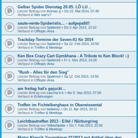
Gelber Spider Dienstag 20.05. LÖ LU ..
Letzter Beitrag von
thomas g
«
Do 22. Mai 2014, 07:48
Verfasst in
Wer war's?
saute-vente-Spideristis... - aufgepaßt!!
Letzter Beitrag von
Spideristi
«
Do 3. Apr 2014, 13:10
Verfasst in
Offtopic-Area
Trackday-Termine der Seven-IG für 2014
Letzter Beitrag von
Spideristi
«
Sa 22. Feb 2014, 15:59
Verfasst in
Treffen & Meetings
Ken Box Crazy Cart Gymkhana - A Tribute to Ken Block! :-)
Letzter Beitrag von
Spideristi
«
Fr 1. Nov 2013, 14:28
Verfasst in
Offtopic-Area
"Rush - Alles für den Sieg"
Letzter Beitrag von
Spideristi
«
Sa 12. Okt 2013, 14:50
Verfasst in
Offtopic-Area
am freitag hat's gejuckt ..
Letzter Beitrag von
sascha h-k
«
Mo 9. Sep 2013, 07:58
Verfasst in
Erfahrungen
Treffen im Fichtelberghaus in Oberwiesental
Letzter Beitrag von
bielieboy
«
Do 11. Apr 2013, 20:11
Verfasst in
Treffen & Meetings
Leichtbautreffen 2013 - Eifel / Nürburgring
Letzter Beitrag von
YellowSpider
«
Do 7. Feb 2013, 22:50
Verfasst in
Treffen & Meetings
Motor Klassik Youngtimer 01/2013 mit Artikel über den