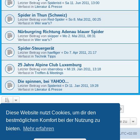
Letzter Beitrag von
Spideristi
«
Sa 11. Jun 2011, 13:00
Verfasst in
Literatur & Presse
Spider in Thun (Schweiz)
Letzter Beitrag von
Red-Spider
«
So 8. Mai 2011, 00:25
Verfasst in
Wer war's?
Nürburgring Richtung Adenau blauer Spider
Letzter Beitrag von
skipper
«
Mo 2. Mai 2011, 08:31
Verfasst in
Wer war's?
Spider-Steuergerät
Letzter Beitrag von
haefliger
«
Do 7. Apr 2011, 21:17
Verfasst in
Technik Tipps
25 Jahre Alpine Club Luxemburg
Letzter Beitrag von
sbarroboy
«
Mi 19. Jan 2011, 13:18
Verfasst in
Treffen & Meetings
Die spinnen, bei YAHOO...
Letzter Beitrag von
Spideristi
«
Di 11. Jan 2011, 19:28
Verfasst in
Literatur & Presse
Seite
1
von
7
1
2
3
4
5
7
Nächst
Die Suche ergab 336 Treffer
…
Diese Website nutzt Cookies, um dir den
bestmöglichen Komfort bei der Nutzung zu
Gehe zu
bieten.
Mehr erfahren
Foren-Übersicht
Alle Zeiten sind
UTC+02:00