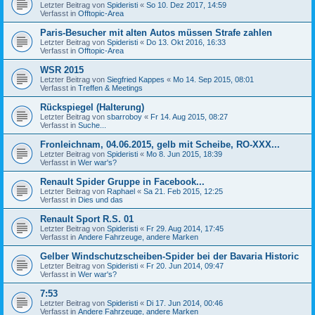
Letzter Beitrag von
Spideristi
«
So 10. Dez 2017, 14:59
Verfasst in
Offtopic-Area
Paris-Besucher mit alten Autos müssen Strafe zahlen
Letzter Beitrag von
Spideristi
«
Do 13. Okt 2016, 16:33
Verfasst in
Offtopic-Area
WSR 2015
Letzter Beitrag von
Siegfried Kappes
«
Mo 14. Sep 2015, 08:01
Verfasst in
Treffen & Meetings
Rückspiegel (Halterung)
Letzter Beitrag von
sbarroboy
«
Fr 14. Aug 2015, 08:27
Verfasst in
Suche...
Fronleichnam, 04.06.2015, gelb mit Scheibe, RO-XXX...
Letzter Beitrag von
Spideristi
«
Mo 8. Jun 2015, 18:39
Verfasst in
Wer war's?
Renault Spider Gruppe in Facebook...
Letzter Beitrag von
Raphael
«
Sa 21. Feb 2015, 12:25
Verfasst in
Dies und das
Renault Sport R.S. 01
Letzter Beitrag von
Spideristi
«
Fr 29. Aug 2014, 17:45
Verfasst in
Andere Fahrzeuge, andere Marken
Gelber Windschutzscheiben-Spider bei der Bavaria Historic
Letzter Beitrag von
Spideristi
«
Fr 20. Jun 2014, 09:47
Verfasst in
Wer war's?
7:53
Letzter Beitrag von
Spideristi
«
Di 17. Jun 2014, 00:46
Verfasst in
Andere Fahrzeuge, andere Marken