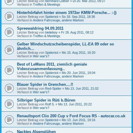
Letzter Beitrag von
Bernhard Leitner
«
Di 20. Mär 2012, 09:27
Verfasst in
Treffen & Meetings
Hinterhörfahrt hinter einem 1972er KMW-Porsche... :-))
Letzter Beitrag von
Spideristi
«
So 18. Sep 2011, 18:36
Verfasst in
Andere Fahrzeuge, andere Marken
Spreewaldring 04.09.2011
Letzter Beitrag von
bielieboy
«
Fr 26. Aug 2011, 08:12
Verfasst in
Treffen & Meetings
Gelber Windschutzscheibenspider, LL-EA 89 oder so
ähnlich...
Letzter Beitrag von
Spideristi
«
Mo 15. Aug 2011, 16:20
Verfasst in
Wer war's?
Best of LeMans 2011, ziemlich geniale
Videozusammenfassung..
Letzter Beitrag von
Spideristi
«
Mo 20. Jun 2011, 19:04
Verfasst in
Andere Fahrzeuge, andere Marken
Blauer Spider in Grenchen....!!
Letzter Beitrag von
Red-Spider
«
Mo 13. Jun 2011, 21:02
Verfasst in
Wer war's?
Silbriger Spider in Rüti b.Büren
Letzter Beitrag von
Rolf S.
«
Mo 13. Jun 2011, 20:22
Verfasst in
Wer war's?
Renaultsport Clio 200 Cup v Ford Focus RS - autocar.co.uk
Letzter Beitrag von
Spideristi
«
Mo 13. Jun 2011, 19:16
Verfasst in
Andere Fahrzeuge, andere Marken
Nacktes Alpenglühen