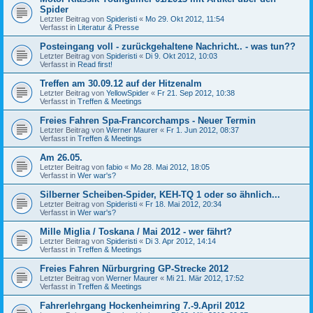
Spider
Letzter Beitrag von
Spideristi
«
Mo 29. Okt 2012, 11:54
Verfasst in
Literatur & Presse
Posteingang voll - zurückgehaltene Nachricht.. - was tun??
Letzter Beitrag von
Spideristi
«
Di 9. Okt 2012, 10:03
Verfasst in
Read first!
Treffen am 30.09.12 auf der Hitzenalm
Letzter Beitrag von
YellowSpider
«
Fr 21. Sep 2012, 10:38
Verfasst in
Treffen & Meetings
Freies Fahren Spa-Francorchamps - Neuer Termin
Letzter Beitrag von
Werner Maurer
«
Fr 1. Jun 2012, 08:37
Verfasst in
Treffen & Meetings
Am 26.05.
Letzter Beitrag von
fabio
«
Mo 28. Mai 2012, 18:05
Verfasst in
Wer war's?
Silberner Scheiben-Spider, KEH-TQ 1 oder so ähnlich...
Letzter Beitrag von
Spideristi
«
Fr 18. Mai 2012, 20:34
Verfasst in
Wer war's?
Mille Miglia / Toskana / Mai 2012 - wer fährt?
Letzter Beitrag von
Spideristi
«
Di 3. Apr 2012, 14:14
Verfasst in
Treffen & Meetings
Freies Fahren Nürburgring GP-Strecke 2012
Letzter Beitrag von
Werner Maurer
«
Mi 21. Mär 2012, 17:52
Verfasst in
Treffen & Meetings
Fahrerlehrgang Hockenheimring 7.-9.April 2012