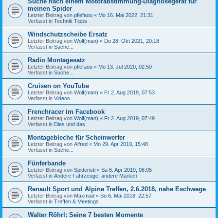
Suche nach einem Motorabstimmung-Diagnosegerät für
meinen Spider
Letzter Beitrag von
pflefaou
«
Mo 16. Mai 2022, 21:31
Verfasst in
Technik Tipps
Windschutzscheibe Ersatz
Letzter Beitrag von
Wolf(man)
«
Do 28. Okt 2021, 20:18
Verfasst in
Suche...
Radio Montagesatz
Letzter Beitrag von
pflefaou
«
Mo 13. Jul 2020, 02:50
Verfasst in
Suche...
Cruisen on YouTube
Letzter Beitrag von
Wolf(man)
«
Fr 2. Aug 2019, 07:53
Verfasst in
Videos
Frenchracer im Facebook
Letzter Beitrag von
Wolf(man)
«
Fr 2. Aug 2019, 07:49
Verfasst in
Dies und das
Montagebleche für Scheinwerfer
Letzter Beitrag von
Alfred
«
Mo 29. Apr 2019, 15:48
Verfasst in
Suche...
Fünferbande
Letzter Beitrag von
Spideristi
«
Sa 6. Apr 2019, 08:05
Verfasst in
Andere Fahrzeuge, andere Marken
Renault Sport und Alpine Treffen, 2.6.2018, nahe Eschwege
Letzter Beitrag von
Maxmad
«
So 6. Mai 2018, 22:57
Verfasst in
Treffen & Meetings
Walter Röhrl: Seine 7 besten Momente