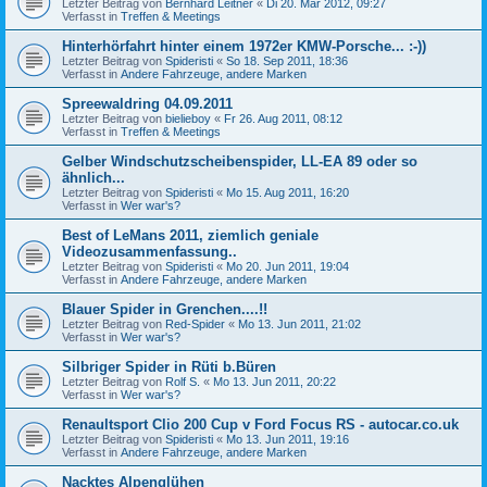
Letzter Beitrag von
Bernhard Leitner
«
Di 20. Mär 2012, 09:27
Verfasst in
Treffen & Meetings
Hinterhörfahrt hinter einem 1972er KMW-Porsche... :-))
Letzter Beitrag von
Spideristi
«
So 18. Sep 2011, 18:36
Verfasst in
Andere Fahrzeuge, andere Marken
Spreewaldring 04.09.2011
Letzter Beitrag von
bielieboy
«
Fr 26. Aug 2011, 08:12
Verfasst in
Treffen & Meetings
Gelber Windschutzscheibenspider, LL-EA 89 oder so
ähnlich...
Letzter Beitrag von
Spideristi
«
Mo 15. Aug 2011, 16:20
Verfasst in
Wer war's?
Best of LeMans 2011, ziemlich geniale
Videozusammenfassung..
Letzter Beitrag von
Spideristi
«
Mo 20. Jun 2011, 19:04
Verfasst in
Andere Fahrzeuge, andere Marken
Blauer Spider in Grenchen....!!
Letzter Beitrag von
Red-Spider
«
Mo 13. Jun 2011, 21:02
Verfasst in
Wer war's?
Silbriger Spider in Rüti b.Büren
Letzter Beitrag von
Rolf S.
«
Mo 13. Jun 2011, 20:22
Verfasst in
Wer war's?
Renaultsport Clio 200 Cup v Ford Focus RS - autocar.co.uk
Letzter Beitrag von
Spideristi
«
Mo 13. Jun 2011, 19:16
Verfasst in
Andere Fahrzeuge, andere Marken
Nacktes Alpenglühen