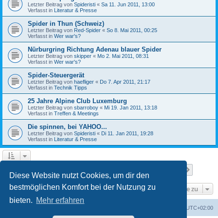
Letzter Beitrag von
Spideristi
«
Sa 11. Jun 2011, 13:00
Verfasst in
Literatur & Presse
Spider in Thun (Schweiz)
Letzter Beitrag von
Red-Spider
«
So 8. Mai 2011, 00:25
Verfasst in
Wer war's?
Nürburgring Richtung Adenau blauer Spider
Letzter Beitrag von
skipper
«
Mo 2. Mai 2011, 08:31
Verfasst in
Wer war's?
Spider-Steuergerät
Letzter Beitrag von
haefliger
«
Do 7. Apr 2011, 21:17
Verfasst in
Technik Tipps
25 Jahre Alpine Club Luxemburg
Letzter Beitrag von
sbarroboy
«
Mi 19. Jan 2011, 13:18
Verfasst in
Treffen & Meetings
Die spinnen, bei YAHOO...
Letzter Beitrag von
Spideristi
«
Di 11. Jan 2011, 19:28
Verfasst in
Literatur & Presse
Seite
1
von
7
1
2
3
4
5
7
Nächst
Die Suche ergab 336 Treffer
…
Diese Website nutzt Cookies, um dir den
bestmöglichen Komfort bei der Nutzung zu
Gehe zu
bieten.
Mehr erfahren
Foren-Übersicht
Alle Zeiten sind
UTC+02:00