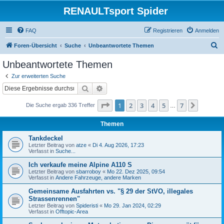
RENAULTsport Spider
FAQ
Registrieren
Anmelden
S
Foren-Übersicht
Suche
Unbeantwortete Themen
u
Unbeantwortete Themen
c
Zur erweiterten Suche
h
Suche
Erweiterte Suche
e
Seite
1
von
7
1
2
3
4
5
7
Nächst
Die Suche ergab 336 Treffer
…
Themen
Tankdeckel
Letzter Beitrag von
atze
«
Di 4. Aug 2026, 17:23
Verfasst in
Suche...
Ich verkaufe meine Alpine A110 S
Letzter Beitrag von
sbarroboy
«
Mo 22. Dez 2025, 09:54
Verfasst in
Andere Fahrzeuge, andere Marken
Gemeinsame Ausfahrten vs. "§ 29 der StVO, illegales
Strassenrennen"
Letzter Beitrag von
Spideristi
«
Mo 29. Jan 2024, 02:29
Verfasst in
Offtopic-Area