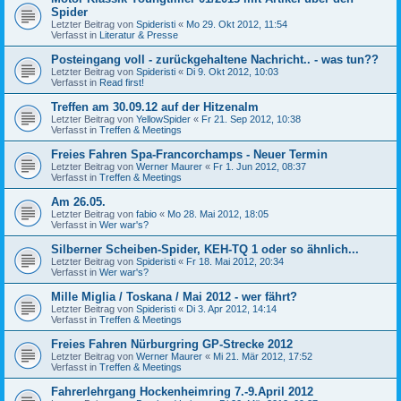
Spider
Letzter Beitrag von
Spideristi
«
Mo 29. Okt 2012, 11:54
Verfasst in
Literatur & Presse
Posteingang voll - zurückgehaltene Nachricht.. - was tun??
Letzter Beitrag von
Spideristi
«
Di 9. Okt 2012, 10:03
Verfasst in
Read first!
Treffen am 30.09.12 auf der Hitzenalm
Letzter Beitrag von
YellowSpider
«
Fr 21. Sep 2012, 10:38
Verfasst in
Treffen & Meetings
Freies Fahren Spa-Francorchamps - Neuer Termin
Letzter Beitrag von
Werner Maurer
«
Fr 1. Jun 2012, 08:37
Verfasst in
Treffen & Meetings
Am 26.05.
Letzter Beitrag von
fabio
«
Mo 28. Mai 2012, 18:05
Verfasst in
Wer war's?
Silberner Scheiben-Spider, KEH-TQ 1 oder so ähnlich...
Letzter Beitrag von
Spideristi
«
Fr 18. Mai 2012, 20:34
Verfasst in
Wer war's?
Mille Miglia / Toskana / Mai 2012 - wer fährt?
Letzter Beitrag von
Spideristi
«
Di 3. Apr 2012, 14:14
Verfasst in
Treffen & Meetings
Freies Fahren Nürburgring GP-Strecke 2012
Letzter Beitrag von
Werner Maurer
«
Mi 21. Mär 2012, 17:52
Verfasst in
Treffen & Meetings
Fahrerlehrgang Hockenheimring 7.-9.April 2012