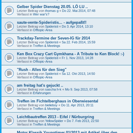
Gelber Spider Dienstag 20.05. LÖ LU ..
Letzter Beitrag von
thomas g
«
Do 22. Mai 2014, 07:48
Verfasst in
Wer war's?
saute-vente-Spideristis... - aufgepaßt!!
Letzter Beitrag von
Spideristi
«
Do 3. Apr 2014, 13:10
Verfasst in
Offtopic-Area
Trackday-Termine der Seven-IG für 2014
Letzter Beitrag von
Spideristi
«
Sa 22. Feb 2014, 15:59
Verfasst in
Treffen & Meetings
Ken Box Crazy Cart Gymkhana - A Tribute to Ken Block! :-)
Letzter Beitrag von
Spideristi
«
Fr 1. Nov 2013, 14:28
Verfasst in
Offtopic-Area
"Rush - Alles für den Sieg"
Letzter Beitrag von
Spideristi
«
Sa 12. Okt 2013, 14:50
Verfasst in
Offtopic-Area
am freitag hat's gejuckt ..
Letzter Beitrag von
sascha h-k
«
Mo 9. Sep 2013, 07:58
Verfasst in
Erfahrungen
Treffen im Fichtelberghaus in Oberwiesental
Letzter Beitrag von
bielieboy
«
Do 11. Apr 2013, 20:11
Verfasst in
Treffen & Meetings
Leichtbautreffen 2013 - Eifel / Nürburgring
Letzter Beitrag von
YellowSpider
«
Do 7. Feb 2013, 22:50
Verfasst in
Treffen & Meetings
Motor Klassik Youngtimer 01/2013 mit Artikel über den