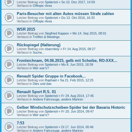
Letzter Beitrag von
Spideristi
«
So 10. Dez 2017, 14:59
Verfasst in
Offtopic-Area
Paris-Besucher mit alten Autos müssen Strafe zahlen
Letzter Beitrag von
Spideristi
«
Do 13. Okt 2016, 16:33
Verfasst in
Offtopic-Area
WSR 2015
Letzter Beitrag von
Siegfried Kappes
«
Mo 14. Sep 2015, 08:01
Verfasst in
Treffen & Meetings
Rückspiegel (Halterung)
Letzter Beitrag von
sbarroboy
«
Fr 14. Aug 2015, 08:27
Verfasst in
Suche...
Fronleichnam, 04.06.2015, gelb mit Scheibe, RO-XXX...
Letzter Beitrag von
Spideristi
«
Mo 8. Jun 2015, 18:39
Verfasst in
Wer war's?
Renault Spider Gruppe in Facebook...
Letzter Beitrag von
Raphael
«
Sa 21. Feb 2015, 12:25
Verfasst in
Dies und das
Renault Sport R.S. 01
Letzter Beitrag von
Spideristi
«
Fr 29. Aug 2014, 17:45
Verfasst in
Andere Fahrzeuge, andere Marken
Gelber Windschutzscheiben-Spider bei der Bavaria Historic
Letzter Beitrag von
Spideristi
«
Fr 20. Jun 2014, 09:47
Verfasst in
Wer war's?
7:53
Letzter Beitrag von
Spideristi
«
Di 17. Jun 2014, 00:46
Verfasst in
Andere Fahrzeuge, andere Marken