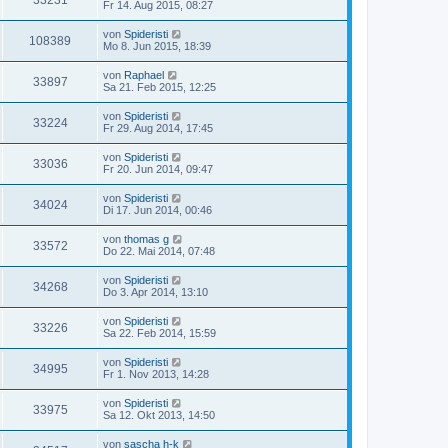
33231
Fr 14. Aug 2015, 08:27
von
Spideristi
108389
Mo 8. Jun 2015, 18:39
von
Raphael
33897
Sa 21. Feb 2015, 12:25
von
Spideristi
33224
Fr 29. Aug 2014, 17:45
von
Spideristi
33036
Fr 20. Jun 2014, 09:47
von
Spideristi
34024
Di 17. Jun 2014, 00:46
von
thomas g
33572
Do 22. Mai 2014, 07:48
von
Spideristi
34268
Do 3. Apr 2014, 13:10
von
Spideristi
33226
Sa 22. Feb 2014, 15:59
von
Spideristi
34995
Fr 1. Nov 2013, 14:28
von
Spideristi
33975
Sa 12. Okt 2013, 14:50
von
sascha h-k