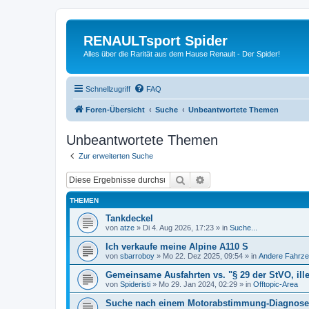
RENAULTsport Spider
Alles über die Rarität aus dem Hause Renault - Der Spider!
Schnellzugriff
FAQ
Foren-Übersicht
Suche
Unbeantwortete Themen
Unbeantwortete Themen
Zur erweiterten Suche
Suche
Erweiterte Suche
THEMEN
Tankdeckel
von
atze
»
Di 4. Aug 2026, 17:23
» in
Suche...
Ich verkaufe meine Alpine A110 S
von
sbarroboy
»
Mo 22. Dez 2025, 09:54
» in
Andere Fahrze
Gemeinsame Ausfahrten vs. "§ 29 der StVO, ill
von
Spideristi
»
Mo 29. Jan 2024, 02:29
» in
Offtopic-Area
Suche nach einem Motorabstimmung-Diagnoseg