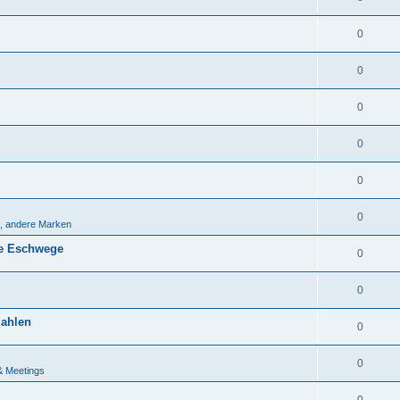
0
0
0
0
0
0
, andere Marken
ahe Eschwege
0
0
zahlen
0
0
& Meetings