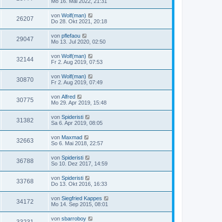
Mo 16. Mai 2022, 21:31
von
Wolf(man)
26207
Do 28. Okt 2021, 20:18
von
pflefaou
29047
Mo 13. Jul 2020, 02:50
von
Wolf(man)
32144
Fr 2. Aug 2019, 07:53
von
Wolf(man)
30870
Fr 2. Aug 2019, 07:49
von
Alfred
30775
Mo 29. Apr 2019, 15:48
von
Spideristi
31382
Sa 6. Apr 2019, 08:05
von
Maxmad
32663
So 6. Mai 2018, 22:57
von
Spideristi
36788
So 10. Dez 2017, 14:59
von
Spideristi
33768
Do 13. Okt 2016, 16:33
von
Siegfried Kappes
34172
Mo 14. Sep 2015, 08:01
von
sbarroboy