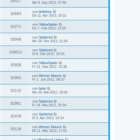
34517
Mo 9. Sep 2013, 07:58
von
bielieboy
32683
Do 11. Apr 2013, 20:11
von
YellowSpider
34271
Do 7. Feb 2013, 22:50
von
Spideristi
33048
Mo 29. Okt 2012, 11:54
von
Spideristi
109012
Di 9. Okt 2012, 10:03
von
YellowSpider
32938
Fr 21. Sep 2012, 10:38
von
Werner Maurer
32993
Fr 1. Jun 2012, 08:37
von
fabio
33110
Mo 28. Mai 2012, 18:05
von
Spideristi
32961
Fr 18. Mai 2012, 20:34
von
Spideristi
32478
Di 3. Apr 2012, 14:14
von
Werner Maurer
33128
Mi 21. Mär 2012, 17:52
von
Bernhard Leitner