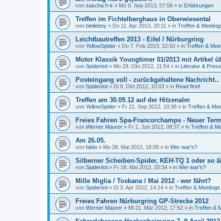
von
sascha h-k
»
Mo 9. Sep 2013, 07:58
» in
Erfahrungen
Treffen im Fichtelberghaus in Oberwiesental
von
bielieboy
»
Do 11. Apr 2013, 20:11
» in
Treffen & Meeting
Leichtbautreffen 2013 - Eifel / Nürburgring
von
YellowSpider
»
Do 7. Feb 2013, 22:50
» in
Treffen & Mee
Motor Klassik Youngtimer 01/2013 mit Artikel ü
von
Spideristi
»
Mo 29. Okt 2012, 11:54
» in
Literatur & Pres
Posteingang voll - zurückgehaltene Nachricht..
von
Spideristi
»
Di 9. Okt 2012, 10:03
» in
Read first!
Treffen am 30.09.12 auf der Hitzenalm
von
YellowSpider
»
Fr 21. Sep 2012, 10:38
» in
Treffen & Mee
Freies Fahren Spa-Francorchamps - Neuer Ter
von
Werner Maurer
»
Fr 1. Jun 2012, 08:37
» in
Treffen & M
Am 26.05.
von
fabio
»
Mo 28. Mai 2012, 18:05
» in
Wer war's?
Silberner Scheiben-Spider, KEH-TQ 1 oder so äh
von
Spideristi
»
Fr 18. Mai 2012, 20:34
» in
Wer war's?
Mille Miglia / Toskana / Mai 2012 - wer fährt?
von
Spideristi
»
Di 3. Apr 2012, 14:14
» in
Treffen & Meetings
Freies Fahren Nürburgring GP-Strecke 2012
von
Werner Maurer
»
Mi 21. Mär 2012, 17:52
» in
Treffen & 