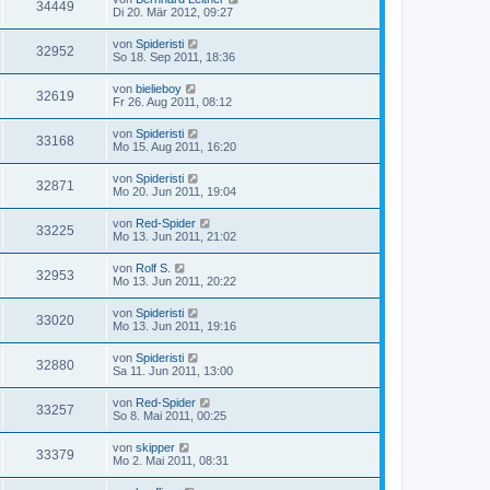
34449
Di 20. Mär 2012, 09:27
von
Spideristi
32952
So 18. Sep 2011, 18:36
von
bielieboy
32619
Fr 26. Aug 2011, 08:12
von
Spideristi
33168
Mo 15. Aug 2011, 16:20
von
Spideristi
32871
Mo 20. Jun 2011, 19:04
von
Red-Spider
33225
Mo 13. Jun 2011, 21:02
von
Rolf S.
32953
Mo 13. Jun 2011, 20:22
von
Spideristi
33020
Mo 13. Jun 2011, 19:16
von
Spideristi
32880
Sa 11. Jun 2011, 13:00
von
Red-Spider
33257
So 8. Mai 2011, 00:25
von
skipper
33379
Mo 2. Mai 2011, 08:31