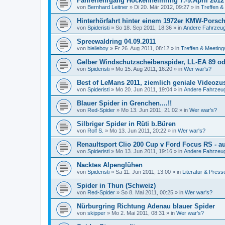
Fahrerlehrgang Hockenheimring 7.-9.April 2012
von
Bernhard Leitner
»
Di 20. Mär 2012, 09:27
» in
Treffen &
Hinterhörfahrt hinter einem 1972er KMW-Porsche.
von
Spideristi
»
So 18. Sep 2011, 18:36
» in
Andere Fahrzeug
Spreewaldring 04.09.2011
von
bielieboy
»
Fr 26. Aug 2011, 08:12
» in
Treffen & Meeting
Gelber Windschutzscheibenspider, LL-EA 89 ode
von
Spideristi
»
Mo 15. Aug 2011, 16:20
» in
Wer war's?
Best of LeMans 2011, ziemlich geniale Videoz
von
Spideristi
»
Mo 20. Jun 2011, 19:04
» in
Andere Fahrzeu
Blauer Spider in Grenchen....!!
von
Red-Spider
»
Mo 13. Jun 2011, 21:02
» in
Wer war's?
Silbriger Spider in Rüti b.Büren
von
Rolf S.
»
Mo 13. Jun 2011, 20:22
» in
Wer war's?
Renaultsport Clio 200 Cup v Ford Focus RS - au
von
Spideristi
»
Mo 13. Jun 2011, 19:16
» in
Andere Fahrzeu
Nacktes Alpenglühen
von
Spideristi
»
Sa 11. Jun 2011, 13:00
» in
Literatur & Press
Spider in Thun (Schweiz)
von
Red-Spider
»
So 8. Mai 2011, 00:25
» in
Wer war's?
Nürburgring Richtung Adenau blauer Spider
von
skipper
»
Mo 2. Mai 2011, 08:31
» in
Wer war's?