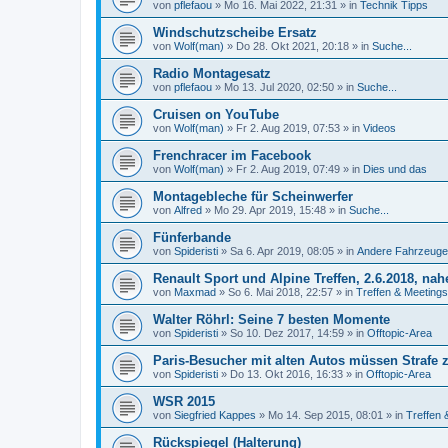
von
pflefaou
»
Mo 16. Mai 2022, 21:31
» in
Technik Tipps
Windschutzscheibe Ersatz
von
Wolf(man)
»
Do 28. Okt 2021, 20:18
» in
Suche...
Radio Montagesatz
von
pflefaou
»
Mo 13. Jul 2020, 02:50
» in
Suche...
Cruisen on YouTube
von
Wolf(man)
»
Fr 2. Aug 2019, 07:53
» in
Videos
Frenchracer im Facebook
von
Wolf(man)
»
Fr 2. Aug 2019, 07:49
» in
Dies und das
Montagebleche für Scheinwerfer
von
Alfred
»
Mo 29. Apr 2019, 15:48
» in
Suche...
Fünferbande
von
Spideristi
»
Sa 6. Apr 2019, 08:05
» in
Andere Fahrzeuge
Renault Sport und Alpine Treffen, 2.6.2018, n
von
Maxmad
»
So 6. Mai 2018, 22:57
» in
Treffen & Meetings
Walter Röhrl: Seine 7 besten Momente
von
Spideristi
»
So 10. Dez 2017, 14:59
» in
Offtopic-Area
Paris-Besucher mit alten Autos müssen Strafe 
von
Spideristi
»
Do 13. Okt 2016, 16:33
» in
Offtopic-Area
WSR 2015
von
Siegfried Kappes
»
Mo 14. Sep 2015, 08:01
» in
Treffen 
Rückspiegel (Halterung)