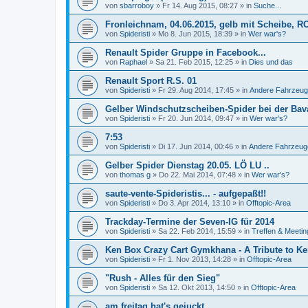
von
sbarroboy
»
Fr 14. Aug 2015, 08:27
» in
Suche...
Fronleichnam, 04.06.2015, gelb mit Scheibe, R
von
Spideristi
»
Mo 8. Jun 2015, 18:39
» in
Wer war's?
Renault Spider Gruppe in Facebook...
von
Raphael
»
Sa 21. Feb 2015, 12:25
» in
Dies und das
Renault Sport R.S. 01
von
Spideristi
»
Fr 29. Aug 2014, 17:45
» in
Andere Fahrzeug
Gelber Windschutzscheiben-Spider bei der Bava
von
Spideristi
»
Fr 20. Jun 2014, 09:47
» in
Wer war's?
7:53
von
Spideristi
»
Di 17. Jun 2014, 00:46
» in
Andere Fahrzeug
Gelber Spider Dienstag 20.05. LÖ LU ..
von
thomas g
»
Do 22. Mai 2014, 07:48
» in
Wer war's?
saute-vente-Spideristis... - aufgepaßt!!
von
Spideristi
»
Do 3. Apr 2014, 13:10
» in
Offtopic-Area
Trackday-Termine der Seven-IG für 2014
von
Spideristi
»
Sa 22. Feb 2014, 15:59
» in
Treffen & Meetin
Ken Box Crazy Cart Gymkhana - A Tribute to Ken
von
Spideristi
»
Fr 1. Nov 2013, 14:28
» in
Offtopic-Area
"Rush - Alles für den Sieg"
von
Spideristi
»
Sa 12. Okt 2013, 14:50
» in
Offtopic-Area
am freitag hat's gejuckt ..