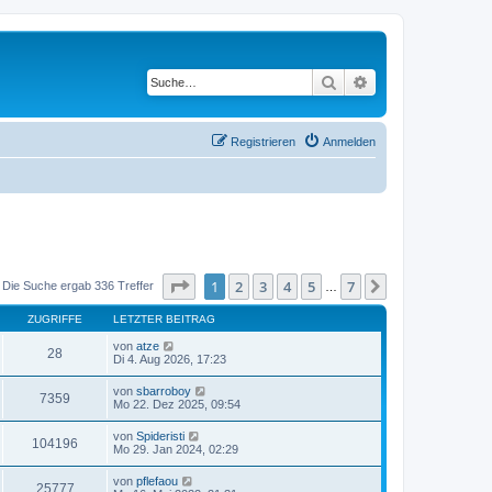
Suche
Erweiterte Suche
Registrieren
Anmelden
Seite
1
von
7
1
2
3
4
5
7
Nächste
Die Suche ergab 336 Treffer
…
ZUGRIFFE
LETZTER BEITRAG
von
atze
28
Di 4. Aug 2026, 17:23
von
sbarroboy
7359
Mo 22. Dez 2025, 09:54
von
Spideristi
104196
Mo 29. Jan 2024, 02:29
von
pflefaou
25777