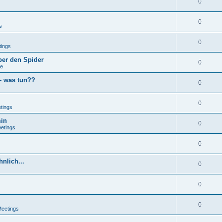
0
0
s
0
tings
ber den Spider
0
se
 - was tun??
0
0
tings
min
0
eetings
0
nlich...
0
0
0
Meetings