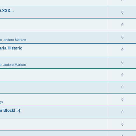
0
O-XXX...
0
0
0
e, andere Marken
ria Historic
0
0
e, andere Marken
0
0
0
gs
 Block! :-)
0
0