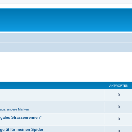
ANTWORTEN
0
0
uge, andere Marken
egales Strassenrennen"
0
erät für meinen Spider
0