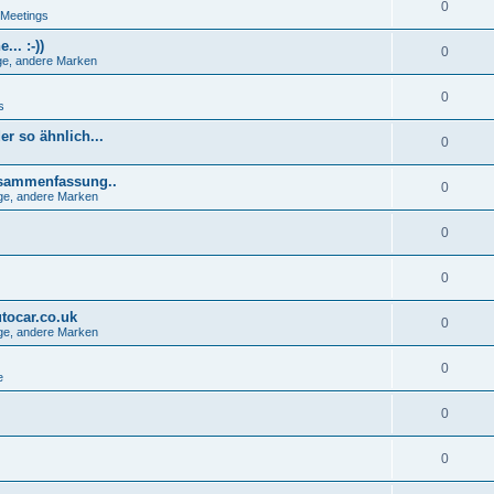
0
 Meetings
.. :-))
0
e, andere Marken
0
s
r so ähnlich...
0
usammenfassung..
0
ge, andere Marken
0
0
tocar.co.uk
0
ge, andere Marken
0
e
0
0