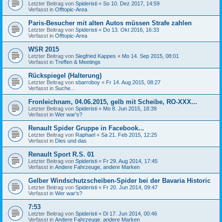
Letzter Beitrag von
Spideristi
«
So 10. Dez 2017, 14:59
Verfasst in
Offtopic-Area
Paris-Besucher mit alten Autos müssen Strafe zahlen
Letzter Beitrag von
Spideristi
«
Do 13. Okt 2016, 16:33
Verfasst in
Offtopic-Area
WSR 2015
Letzter Beitrag von
Siegfried Kappes
«
Mo 14. Sep 2015, 08:01
Verfasst in
Treffen & Meetings
Rückspiegel (Halterung)
Letzter Beitrag von
sbarroboy
«
Fr 14. Aug 2015, 08:27
Verfasst in
Suche...
Fronleichnam, 04.06.2015, gelb mit Scheibe, RO-XXX...
Letzter Beitrag von
Spideristi
«
Mo 8. Jun 2015, 18:39
Verfasst in
Wer war's?
Renault Spider Gruppe in Facebook...
Letzter Beitrag von
Raphael
«
Sa 21. Feb 2015, 12:25
Verfasst in
Dies und das
Renault Sport R.S. 01
Letzter Beitrag von
Spideristi
«
Fr 29. Aug 2014, 17:45
Verfasst in
Andere Fahrzeuge, andere Marken
Gelber Windschutzscheiben-Spider bei der Bavaria Historic
Letzter Beitrag von
Spideristi
«
Fr 20. Jun 2014, 09:47
Verfasst in
Wer war's?
7:53
Letzter Beitrag von
Spideristi
«
Di 17. Jun 2014, 00:46
Verfasst in
Andere Fahrzeuge, andere Marken