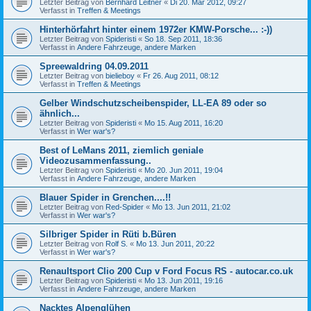
Letzter Beitrag von
Bernhard Leitner
«
Di 20. Mär 2012, 09:27
Verfasst in
Treffen & Meetings
Hinterhörfahrt hinter einem 1972er KMW-Porsche... :-))
Letzter Beitrag von
Spideristi
«
So 18. Sep 2011, 18:36
Verfasst in
Andere Fahrzeuge, andere Marken
Spreewaldring 04.09.2011
Letzter Beitrag von
bielieboy
«
Fr 26. Aug 2011, 08:12
Verfasst in
Treffen & Meetings
Gelber Windschutzscheibenspider, LL-EA 89 oder so
ähnlich...
Letzter Beitrag von
Spideristi
«
Mo 15. Aug 2011, 16:20
Verfasst in
Wer war's?
Best of LeMans 2011, ziemlich geniale
Videozusammenfassung..
Letzter Beitrag von
Spideristi
«
Mo 20. Jun 2011, 19:04
Verfasst in
Andere Fahrzeuge, andere Marken
Blauer Spider in Grenchen....!!
Letzter Beitrag von
Red-Spider
«
Mo 13. Jun 2011, 21:02
Verfasst in
Wer war's?
Silbriger Spider in Rüti b.Büren
Letzter Beitrag von
Rolf S.
«
Mo 13. Jun 2011, 20:22
Verfasst in
Wer war's?
Renaultsport Clio 200 Cup v Ford Focus RS - autocar.co.uk
Letzter Beitrag von
Spideristi
«
Mo 13. Jun 2011, 19:16
Verfasst in
Andere Fahrzeuge, andere Marken
Nacktes Alpenglühen