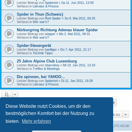
Letzter Beitrag von
Spideristi
«
Sa 11. Jun 2011, 13:00
Verfasst in
Literatur & Presse
Spider in Thun (Schweiz)
Letzter Beitrag von
Red-Spider
«
So 8. Mai 2011, 00:25
Verfasst in
Wer war's?
Nürburgring Richtung Adenau blauer Spider
Letzter Beitrag von
skipper
«
Mo 2. Mai 2011, 08:31
Verfasst in
Wer war's?
Spider-Steuergerät
Letzter Beitrag von
haefliger
«
Do 7. Apr 2011, 21:17
Verfasst in
Technik Tipps
25 Jahre Alpine Club Luxemburg
Letzter Beitrag von
sbarroboy
«
Mi 19. Jan 2011, 13:18
Verfasst in
Treffen & Meetings
Die spinnen, bei YAHOO...
Letzter Beitrag von
Spideristi
«
Di 11. Jan 2011, 19:28
Verfasst in
Literatur & Presse
Seite
1
von
7
1
2
3
4
5
7
Nächst
Die Suche ergab 336 Treffer
…
Diese Website nutzt Cookies, um dir den
bestmöglichen Komfort bei der Nutzung zu
Gehe zu
bieten.
Mehr erfahren
Foren-Übersicht
Alle Zeiten sind
UTC+02:00