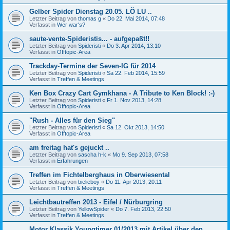
Gelber Spider Dienstag 20.05. LÖ LU ..
Letzter Beitrag von
thomas g
«
Do 22. Mai 2014, 07:48
Verfasst in
Wer war's?
saute-vente-Spideristis... - aufgepaßt!!
Letzter Beitrag von
Spideristi
«
Do 3. Apr 2014, 13:10
Verfasst in
Offtopic-Area
Trackday-Termine der Seven-IG für 2014
Letzter Beitrag von
Spideristi
«
Sa 22. Feb 2014, 15:59
Verfasst in
Treffen & Meetings
Ken Box Crazy Cart Gymkhana - A Tribute to Ken Block! :-)
Letzter Beitrag von
Spideristi
«
Fr 1. Nov 2013, 14:28
Verfasst in
Offtopic-Area
"Rush - Alles für den Sieg"
Letzter Beitrag von
Spideristi
«
Sa 12. Okt 2013, 14:50
Verfasst in
Offtopic-Area
am freitag hat's gejuckt ..
Letzter Beitrag von
sascha h-k
«
Mo 9. Sep 2013, 07:58
Verfasst in
Erfahrungen
Treffen im Fichtelberghaus in Oberwiesental
Letzter Beitrag von
bielieboy
«
Do 11. Apr 2013, 20:11
Verfasst in
Treffen & Meetings
Leichtbautreffen 2013 - Eifel / Nürburgring
Letzter Beitrag von
YellowSpider
«
Do 7. Feb 2013, 22:50
Verfasst in
Treffen & Meetings
Motor Klassik Youngtimer 01/2013 mit Artikel über den