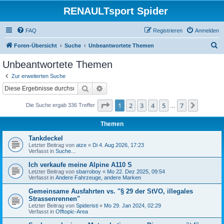
RENAULTsport Spider
FAQ
Registrieren
Anmelden
S
Foren-Übersicht
Suche
Unbeantwortete Themen
u
Unbeantwortete Themen
c
Zur erweiterten Suche
h
Suche
Erweiterte Suche
e
Seite
1
von
7
1
2
3
4
5
7
Nächst
Die Suche ergab 336 Treffer
…
Themen
Tankdeckel
Letzter Beitrag von
atze
«
Di 4. Aug 2026, 17:23
Verfasst in
Suche...
Ich verkaufe meine Alpine A110 S
Letzter Beitrag von
sbarroboy
«
Mo 22. Dez 2025, 09:54
Verfasst in
Andere Fahrzeuge, andere Marken
Gemeinsame Ausfahrten vs. "§ 29 der StVO, illegales
Strassenrennen"
Letzter Beitrag von
Spideristi
«
Mo 29. Jan 2024, 02:29
Verfasst in
Offtopic-Area