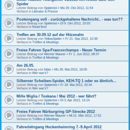
Spider
Letzter Beitrag von
Spideristi
«
Mo 29. Okt 2012, 11:54
Verfasst in
Literatur & Presse
Posteingang voll - zurückgehaltene Nachricht.. - was tun??
Letzter Beitrag von
Spideristi
«
Di 9. Okt 2012, 10:03
Verfasst in
Read first!
Treffen am 30.09.12 auf der Hitzenalm
Letzter Beitrag von
YellowSpider
«
Fr 21. Sep 2012, 10:38
Verfasst in
Treffen & Meetings
Freies Fahren Spa-Francorchamps - Neuer Termin
Letzter Beitrag von
Werner Maurer
«
Fr 1. Jun 2012, 08:37
Verfasst in
Treffen & Meetings
Am 26.05.
Letzter Beitrag von
fabio
«
Mo 28. Mai 2012, 18:05
Verfasst in
Wer war's?
Silberner Scheiben-Spider, KEH-TQ 1 oder so ähnlich...
Letzter Beitrag von
Spideristi
«
Fr 18. Mai 2012, 20:34
Verfasst in
Wer war's?
Mille Miglia / Toskana / Mai 2012 - wer fährt?
Letzter Beitrag von
Spideristi
«
Di 3. Apr 2012, 14:14
Verfasst in
Treffen & Meetings
Freies Fahren Nürburgring GP-Strecke 2012
Letzter Beitrag von
Werner Maurer
«
Mi 21. Mär 2012, 17:52
Verfasst in
Treffen & Meetings
Fahrerlehrgang Hockenheimring 7.-9.April 2012