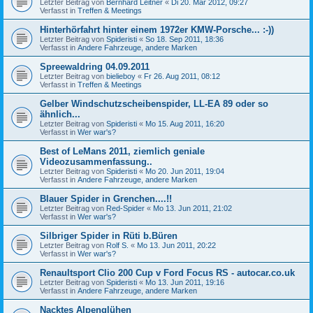
Letzter Beitrag von
Bernhard Leitner
«
Di 20. Mär 2012, 09:27
Verfasst in
Treffen & Meetings
Hinterhörfahrt hinter einem 1972er KMW-Porsche... :-))
Letzter Beitrag von
Spideristi
«
So 18. Sep 2011, 18:36
Verfasst in
Andere Fahrzeuge, andere Marken
Spreewaldring 04.09.2011
Letzter Beitrag von
bielieboy
«
Fr 26. Aug 2011, 08:12
Verfasst in
Treffen & Meetings
Gelber Windschutzscheibenspider, LL-EA 89 oder so
ähnlich...
Letzter Beitrag von
Spideristi
«
Mo 15. Aug 2011, 16:20
Verfasst in
Wer war's?
Best of LeMans 2011, ziemlich geniale
Videozusammenfassung..
Letzter Beitrag von
Spideristi
«
Mo 20. Jun 2011, 19:04
Verfasst in
Andere Fahrzeuge, andere Marken
Blauer Spider in Grenchen....!!
Letzter Beitrag von
Red-Spider
«
Mo 13. Jun 2011, 21:02
Verfasst in
Wer war's?
Silbriger Spider in Rüti b.Büren
Letzter Beitrag von
Rolf S.
«
Mo 13. Jun 2011, 20:22
Verfasst in
Wer war's?
Renaultsport Clio 200 Cup v Ford Focus RS - autocar.co.uk
Letzter Beitrag von
Spideristi
«
Mo 13. Jun 2011, 19:16
Verfasst in
Andere Fahrzeuge, andere Marken
Nacktes Alpenglühen