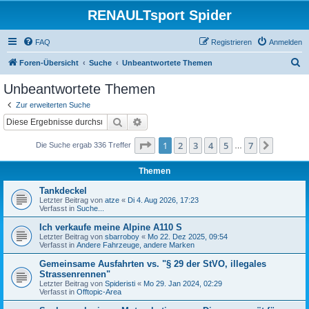
RENAULTsport Spider
FAQ
Registrieren
Anmelden
S
Foren-Übersicht
Suche
Unbeantwortete Themen
u
Unbeantwortete Themen
c
Zur erweiterten Suche
h
Suche
Erweiterte Suche
e
Seite
1
von
7
1
2
3
4
5
7
Nächst
Die Suche ergab 336 Treffer
…
Themen
Tankdeckel
Letzter Beitrag von
atze
«
Di 4. Aug 2026, 17:23
Verfasst in
Suche...
Ich verkaufe meine Alpine A110 S
Letzter Beitrag von
sbarroboy
«
Mo 22. Dez 2025, 09:54
Verfasst in
Andere Fahrzeuge, andere Marken
Gemeinsame Ausfahrten vs. "§ 29 der StVO, illegales
Strassenrennen"
Letzter Beitrag von
Spideristi
«
Mo 29. Jan 2024, 02:29
Verfasst in
Offtopic-Area