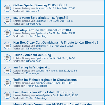
Gelber Spider Dienstag 20.05. LÖ LU ..
Letzter Beitrag von
thomas g
«
Do 22. Mai 2014, 07:48
Verfasst in
Wer war's?
saute-vente-Spideristis... - aufgepaßt!!
Letzter Beitrag von
Spideristi
«
Do 3. Apr 2014, 13:10
Verfasst in
Offtopic-Area
Trackday-Termine der Seven-IG für 2014
Letzter Beitrag von
Spideristi
«
Sa 22. Feb 2014, 15:59
Verfasst in
Treffen & Meetings
Ken Box Crazy Cart Gymkhana - A Tribute to Ken Block! :-)
Letzter Beitrag von
Spideristi
«
Fr 1. Nov 2013, 14:28
Verfasst in
Offtopic-Area
"Rush - Alles für den Sieg"
Letzter Beitrag von
Spideristi
«
Sa 12. Okt 2013, 14:50
Verfasst in
Offtopic-Area
am freitag hat's gejuckt ..
Letzter Beitrag von
sascha h-k
«
Mo 9. Sep 2013, 07:58
Verfasst in
Erfahrungen
Treffen im Fichtelberghaus in Oberwiesental
Letzter Beitrag von
bielieboy
«
Do 11. Apr 2013, 20:11
Verfasst in
Treffen & Meetings
Leichtbautreffen 2013 - Eifel / Nürburgring
Letzter Beitrag von
YellowSpider
«
Do 7. Feb 2013, 22:50
Verfasst in
Treffen & Meetings
Motor Klassik Youngtimer 01/2013 mit Artikel über den