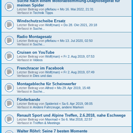
Suche nach einem Motorabstimmung-Diagnosegerät für
meinen Spider
Letzter Beitrag von
pflefaou
«
Mo 16. Mai 2022, 21:31
Verfasst in
Technik Tipps
Windschutzscheibe Ersatz
Letzter Beitrag von
Wolf(man)
«
Do 28. Okt 2021, 20:18
Verfasst in
Suche...
Radio Montagesatz
Letzter Beitrag von
pflefaou
«
Mo 13. Jul 2020, 02:50
Verfasst in
Suche...
Cruisen on YouTube
Letzter Beitrag von
Wolf(man)
«
Fr 2. Aug 2019, 07:53
Verfasst in
Videos
Frenchracer im Facebook
Letzter Beitrag von
Wolf(man)
«
Fr 2. Aug 2019, 07:49
Verfasst in
Dies und das
Montagebleche für Scheinwerfer
Letzter Beitrag von
Alfred
«
Mo 29. Apr 2019, 15:48
Verfasst in
Suche...
Fünferbande
Letzter Beitrag von
Spideristi
«
Sa 6. Apr 2019, 08:05
Verfasst in
Andere Fahrzeuge, andere Marken
Renault Sport und Alpine Treffen, 2.6.2018, nahe Eschwege
Letzter Beitrag von
Maxmad
«
So 6. Mai 2018, 22:57
Verfasst in
Treffen & Meetings
Walter Röhrl: Seine 7 besten Momente