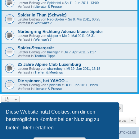
Letzter Beitrag von
Spideristi
«
Sa 11. Jun 2011, 13:00
Verfasst in
Literatur & Presse
Spider in Thun (Schweiz)
Letzter Beitrag von
Red-Spider
«
So 8. Mai 2011, 00:25
Verfasst in
Wer war's?
Nürburgring Richtung Adenau blauer Spider
Letzter Beitrag von
skipper
«
Mo 2. Mai 2011, 08:31
Verfasst in
Wer war's?
Spider-Steuergerät
Letzter Beitrag von
haefliger
«
Do 7. Apr 2011, 21:17
Verfasst in
Technik Tipps
25 Jahre Alpine Club Luxemburg
Letzter Beitrag von
sbarroboy
«
Mi 19. Jan 2011, 13:18
Verfasst in
Treffen & Meetings
Die spinnen, bei YAHOO...
Letzter Beitrag von
Spideristi
«
Di 11. Jan 2011, 19:28
Verfasst in
Literatur & Presse
Seite
1
von
7
1
2
3
4
5
7
Nächst
Die Suche ergab 336 Treffer
…
Diese Website nutzt Cookies, um dir den
bestmöglichen Komfort bei der Nutzung zu
Gehe zu
bieten.
Mehr erfahren
Foren-Übersicht
Alle Zeiten sind
UTC+02:00