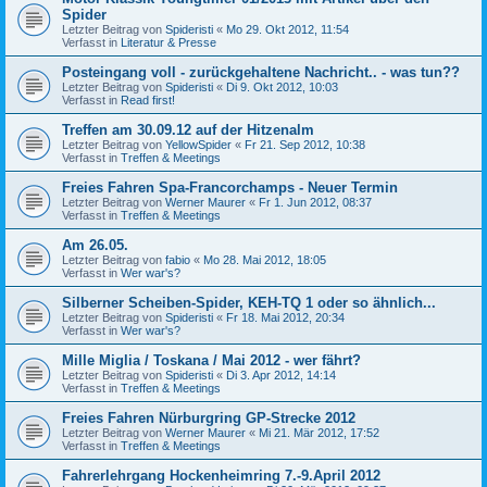
Spider
Letzter Beitrag von
Spideristi
«
Mo 29. Okt 2012, 11:54
Verfasst in
Literatur & Presse
Posteingang voll - zurückgehaltene Nachricht.. - was tun??
Letzter Beitrag von
Spideristi
«
Di 9. Okt 2012, 10:03
Verfasst in
Read first!
Treffen am 30.09.12 auf der Hitzenalm
Letzter Beitrag von
YellowSpider
«
Fr 21. Sep 2012, 10:38
Verfasst in
Treffen & Meetings
Freies Fahren Spa-Francorchamps - Neuer Termin
Letzter Beitrag von
Werner Maurer
«
Fr 1. Jun 2012, 08:37
Verfasst in
Treffen & Meetings
Am 26.05.
Letzter Beitrag von
fabio
«
Mo 28. Mai 2012, 18:05
Verfasst in
Wer war's?
Silberner Scheiben-Spider, KEH-TQ 1 oder so ähnlich...
Letzter Beitrag von
Spideristi
«
Fr 18. Mai 2012, 20:34
Verfasst in
Wer war's?
Mille Miglia / Toskana / Mai 2012 - wer fährt?
Letzter Beitrag von
Spideristi
«
Di 3. Apr 2012, 14:14
Verfasst in
Treffen & Meetings
Freies Fahren Nürburgring GP-Strecke 2012
Letzter Beitrag von
Werner Maurer
«
Mi 21. Mär 2012, 17:52
Verfasst in
Treffen & Meetings
Fahrerlehrgang Hockenheimring 7.-9.April 2012