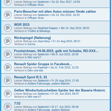
Letzter Beitrag von
Spideristi
«
So 10. Dez 2017, 14:59
Verfasst in
Offtopic-Area
Paris-Besucher mit alten Autos müssen Strafe zahlen
Letzter Beitrag von
Spideristi
«
Do 13. Okt 2016, 16:33
Verfasst in
Offtopic-Area
WSR 2015
Letzter Beitrag von
Siegfried Kappes
«
Mo 14. Sep 2015, 08:01
Verfasst in
Treffen & Meetings
Rückspiegel (Halterung)
Letzter Beitrag von
sbarroboy
«
Fr 14. Aug 2015, 08:27
Verfasst in
Suche...
Fronleichnam, 04.06.2015, gelb mit Scheibe, RO-XXX...
Letzter Beitrag von
Spideristi
«
Mo 8. Jun 2015, 18:39
Verfasst in
Wer war's?
Renault Spider Gruppe in Facebook...
Letzter Beitrag von
Raphael
«
Sa 21. Feb 2015, 12:25
Verfasst in
Dies und das
Renault Sport R.S. 01
Letzter Beitrag von
Spideristi
«
Fr 29. Aug 2014, 17:45
Verfasst in
Andere Fahrzeuge, andere Marken
Gelber Windschutzscheiben-Spider bei der Bavaria Historic
Letzter Beitrag von
Spideristi
«
Fr 20. Jun 2014, 09:47
Verfasst in
Wer war's?
7:53
Letzter Beitrag von
Spideristi
«
Di 17. Jun 2014, 00:46
Verfasst in
Andere Fahrzeuge, andere Marken