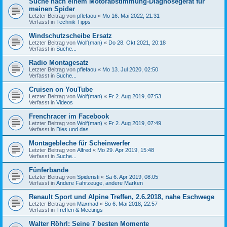
Suche nach einem Motorabstimmung-Diagnosegerät für
meinen Spider
Letzter Beitrag von
pflefaou
«
Mo 16. Mai 2022, 21:31
Verfasst in
Technik Tipps
Windschutzscheibe Ersatz
Letzter Beitrag von
Wolf(man)
«
Do 28. Okt 2021, 20:18
Verfasst in
Suche...
Radio Montagesatz
Letzter Beitrag von
pflefaou
«
Mo 13. Jul 2020, 02:50
Verfasst in
Suche...
Cruisen on YouTube
Letzter Beitrag von
Wolf(man)
«
Fr 2. Aug 2019, 07:53
Verfasst in
Videos
Frenchracer im Facebook
Letzter Beitrag von
Wolf(man)
«
Fr 2. Aug 2019, 07:49
Verfasst in
Dies und das
Montagebleche für Scheinwerfer
Letzter Beitrag von
Alfred
«
Mo 29. Apr 2019, 15:48
Verfasst in
Suche...
Fünferbande
Letzter Beitrag von
Spideristi
«
Sa 6. Apr 2019, 08:05
Verfasst in
Andere Fahrzeuge, andere Marken
Renault Sport und Alpine Treffen, 2.6.2018, nahe Eschwege
Letzter Beitrag von
Maxmad
«
So 6. Mai 2018, 22:57
Verfasst in
Treffen & Meetings
Walter Röhrl: Seine 7 besten Momente