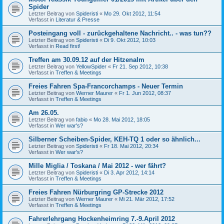
Spider
Letzter Beitrag von
Spideristi
«
Mo 29. Okt 2012, 11:54
Verfasst in
Literatur & Presse
Posteingang voll - zurückgehaltene Nachricht.. - was tun??
Letzter Beitrag von
Spideristi
«
Di 9. Okt 2012, 10:03
Verfasst in
Read first!
Treffen am 30.09.12 auf der Hitzenalm
Letzter Beitrag von
YellowSpider
«
Fr 21. Sep 2012, 10:38
Verfasst in
Treffen & Meetings
Freies Fahren Spa-Francorchamps - Neuer Termin
Letzter Beitrag von
Werner Maurer
«
Fr 1. Jun 2012, 08:37
Verfasst in
Treffen & Meetings
Am 26.05.
Letzter Beitrag von
fabio
«
Mo 28. Mai 2012, 18:05
Verfasst in
Wer war's?
Silberner Scheiben-Spider, KEH-TQ 1 oder so ähnlich...
Letzter Beitrag von
Spideristi
«
Fr 18. Mai 2012, 20:34
Verfasst in
Wer war's?
Mille Miglia / Toskana / Mai 2012 - wer fährt?
Letzter Beitrag von
Spideristi
«
Di 3. Apr 2012, 14:14
Verfasst in
Treffen & Meetings
Freies Fahren Nürburgring GP-Strecke 2012
Letzter Beitrag von
Werner Maurer
«
Mi 21. Mär 2012, 17:52
Verfasst in
Treffen & Meetings
Fahrerlehrgang Hockenheimring 7.-9.April 2012