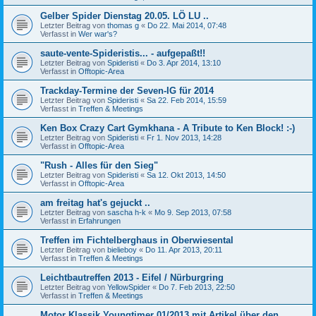
Gelber Spider Dienstag 20.05. LÖ LU ..
Letzter Beitrag von
thomas g
«
Do 22. Mai 2014, 07:48
Verfasst in
Wer war's?
saute-vente-Spideristis... - aufgepaßt!!
Letzter Beitrag von
Spideristi
«
Do 3. Apr 2014, 13:10
Verfasst in
Offtopic-Area
Trackday-Termine der Seven-IG für 2014
Letzter Beitrag von
Spideristi
«
Sa 22. Feb 2014, 15:59
Verfasst in
Treffen & Meetings
Ken Box Crazy Cart Gymkhana - A Tribute to Ken Block! :-)
Letzter Beitrag von
Spideristi
«
Fr 1. Nov 2013, 14:28
Verfasst in
Offtopic-Area
"Rush - Alles für den Sieg"
Letzter Beitrag von
Spideristi
«
Sa 12. Okt 2013, 14:50
Verfasst in
Offtopic-Area
am freitag hat's gejuckt ..
Letzter Beitrag von
sascha h-k
«
Mo 9. Sep 2013, 07:58
Verfasst in
Erfahrungen
Treffen im Fichtelberghaus in Oberwiesental
Letzter Beitrag von
bielieboy
«
Do 11. Apr 2013, 20:11
Verfasst in
Treffen & Meetings
Leichtbautreffen 2013 - Eifel / Nürburgring
Letzter Beitrag von
YellowSpider
«
Do 7. Feb 2013, 22:50
Verfasst in
Treffen & Meetings
Motor Klassik Youngtimer 01/2013 mit Artikel über den