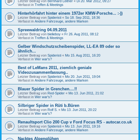
Letzter Beitrag von
Bernhard Leitner
«
Di 20. Mär 2012, 09:27
Verfasst in
Treffen & Meetings
Hinterhörfahrt hinter einem 1972er KMW-Porsche... :-))
Letzter Beitrag von
Spideristi
«
So 18. Sep 2011, 18:36
Verfasst in
Andere Fahrzeuge, andere Marken
Spreewaldring 04.09.2011
Letzter Beitrag von
bielieboy
«
Fr 26. Aug 2011, 08:12
Verfasst in
Treffen & Meetings
Gelber Windschutzscheibenspider, LL-EA 89 oder so
ähnlich...
Letzter Beitrag von
Spideristi
«
Mo 15. Aug 2011, 16:20
Verfasst in
Wer war's?
Best of LeMans 2011, ziemlich geniale
Videozusammenfassung..
Letzter Beitrag von
Spideristi
«
Mo 20. Jun 2011, 19:04
Verfasst in
Andere Fahrzeuge, andere Marken
Blauer Spider in Grenchen....!!
Letzter Beitrag von
Red-Spider
«
Mo 13. Jun 2011, 21:02
Verfasst in
Wer war's?
Silbriger Spider in Rüti b.Büren
Letzter Beitrag von
Rolf S.
«
Mo 13. Jun 2011, 20:22
Verfasst in
Wer war's?
Renaultsport Clio 200 Cup v Ford Focus RS - autocar.co.uk
Letzter Beitrag von
Spideristi
«
Mo 13. Jun 2011, 19:16
Verfasst in
Andere Fahrzeuge, andere Marken
Nacktes Alpenglühen