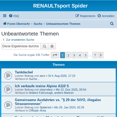
RENAULTsport Spider
FAQ
Registrieren
Anmelden
S
Foren-Übersicht
Suche
Unbeantwortete Themen
u
Unbeantwortete Themen
c
Zur erweiterten Suche
h
Suche
Erweiterte Suche
e
Seite
1
von
7
1
2
3
4
5
7
Nächst
Die Suche ergab 336 Treffer
…
Themen
Tankdeckel
Letzter Beitrag von
atze
«
Di 4. Aug 2026, 17:23
Verfasst in
Suche...
Ich verkaufe meine Alpine A110 S
Letzter Beitrag von
sbarroboy
«
Mo 22. Dez 2025, 09:54
Verfasst in
Andere Fahrzeuge, andere Marken
Gemeinsame Ausfahrten vs. "§ 29 der StVO, illegales
Strassenrennen"
Letzter Beitrag von
Spideristi
«
Mo 29. Jan 2024, 02:29
Verfasst in
Offtopic-Area