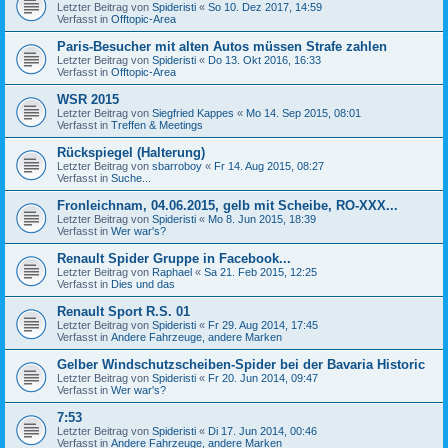
Letzter Beitrag von
Spideristi
«
So 10. Dez 2017, 14:59
Verfasst in
Offtopic-Area
Paris-Besucher mit alten Autos müssen Strafe zahlen
Letzter Beitrag von
Spideristi
«
Do 13. Okt 2016, 16:33
Verfasst in
Offtopic-Area
WSR 2015
Letzter Beitrag von
Siegfried Kappes
«
Mo 14. Sep 2015, 08:01
Verfasst in
Treffen & Meetings
Rückspiegel (Halterung)
Letzter Beitrag von
sbarroboy
«
Fr 14. Aug 2015, 08:27
Verfasst in
Suche...
Fronleichnam, 04.06.2015, gelb mit Scheibe, RO-XXX...
Letzter Beitrag von
Spideristi
«
Mo 8. Jun 2015, 18:39
Verfasst in
Wer war's?
Renault Spider Gruppe in Facebook...
Letzter Beitrag von
Raphael
«
Sa 21. Feb 2015, 12:25
Verfasst in
Dies und das
Renault Sport R.S. 01
Letzter Beitrag von
Spideristi
«
Fr 29. Aug 2014, 17:45
Verfasst in
Andere Fahrzeuge, andere Marken
Gelber Windschutzscheiben-Spider bei der Bavaria Historic
Letzter Beitrag von
Spideristi
«
Fr 20. Jun 2014, 09:47
Verfasst in
Wer war's?
7:53
Letzter Beitrag von
Spideristi
«
Di 17. Jun 2014, 00:46
Verfasst in
Andere Fahrzeuge, andere Marken